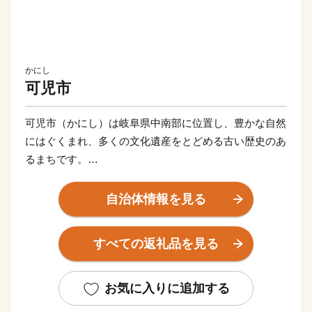
かにし
可児市
可児市（かにし）は岐阜県中南部に位置し、豊かな自然
にはぐくまれ、多くの文化遺産をとどめる古い歴史のあ
るまちです。
市内だけでなく県外からも多くの登山者が訪れる鳩吹
自治体情報を見る
山、その麓にある可児川下流域の自然公園には春になる
と小さな紫の妖精「かたくり」の花が咲き誇り、紫の絨
すべての返礼品を見る
毯を敷き詰めたかのような光景に多くの方が毎年訪れて
います。
国指定史跡長塚古墳、銅たく発掘の地など多くの遺跡が
お気に入りに追加する
分布し、戦国時代には明智光秀出生地の明智（長山）城