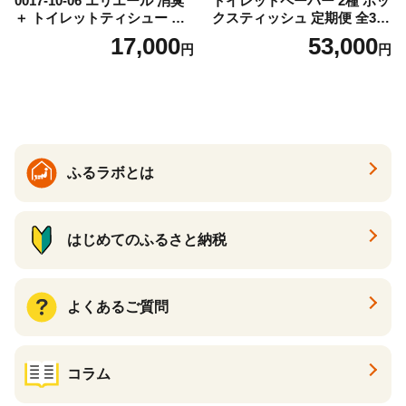
0017-10-06 エリエール 消臭
トイレットペーパー 2種 ボッ
＋ トイレットティシュー し
クスティッシュ 定期便 全3
っかり香るフレッシュクリア
回 日本製 まとめ買い 防災
17,000
53,000
円
円
の香り ダブル 12ロール×6パ
常備品 日用雑貨 消耗品 生活
ック 72ロール 25m トイレ
必需品 大容量 備蓄 リサイク
ットペーパー パルプ100％ 消
ル ティッシュ ペーパー まと
臭 防臭 日用品 消耗品 備蓄
め買い 雑貨 倶知安町
ふるラボとは
はじめてのふるさと納税
よくあるご質問
コラム