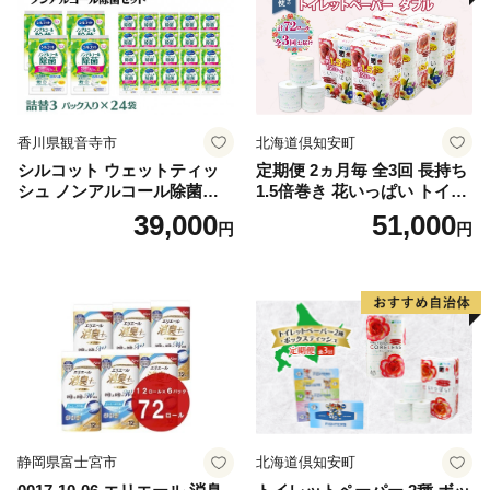
香川県観音寺市
北海道倶知安町
シルコット ウェットティッ
定期便 2ヵ月毎 全3回 長持ち
シュ ノンアルコール除菌詰
1.5倍巻き 花いっぱい トイレ
替（43枚×3P）×24袋 日用品
ットペーパー ダブル 45ｍ 計
39,000
51,000
円
円
おもちゃ 拭き取り 手拭き 外
72ロール 全18種 花柄 プリン
出時 お出かけ時 食事前 緑茶
ト ハーブ 香り付き 日本製 ま
カテキン配合
とめ買い 防災 常備品 ペーパ
ー 消耗品 備蓄 送料無料 北海
道 倶知安町 日用品
静岡県富士宮市
北海道倶知安町