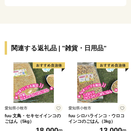
や森蘭丸出生地の金山城など多くの城が築かれました。
また、安土桃山時代から江戸時代のはじめの窯跡がいく
つもあり、志野などの焼き物がつくられました。中でも
国宝の志野茶わん「卯花墻」がつくられ、人間国宝・荒
川豊蔵が作陶を行った久々利大萱は“美濃桃山陶の聖
地”と呼ばれています。
関連する返礼品 | "雑貨・日用品"
素晴らしい自然、歴史、文化を次の世代に引き継ぎ、
「若い世代が住みたいと感じる魅力あるまち」「住みご
こち一番・可児」を目指しています！
皆さんの温かいご支援をお待ちしております。
申し込み後の内容変更・寄附金受領証明書・ワンストッ
プ特例申請書
愛知県小牧市
愛知県小牧市
■お問い合わせ先
fuu 文鳥・セキセイインコの
fuu シロハラインコ・ウロコ
可児市ふるさと納税サポート室
ごはん（5kg）
インコのごはん（3kg）
(営業時間：９時～１８時 ※土・日・祝、年末年始
18,000
13,000