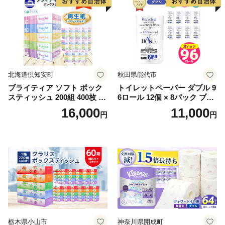
北海道倶知安町
秋田県能代市
ブライティア ソフト ボック
トイレットペーパー ダブル 9
スティッシュ 200組 400枚 60
6ロール 12個 × 8パック ブラ
箱 日本製 まとめ買い ティッ
ンカ 再生紙 100％ 芯あり 日
16,000
11,000
円
円
シュ リサイクル 長持 防災 常
用品 消耗品 無香料 生活用品
備品 日用雑貨 消耗品 生活必
備蓄 秋田県 能代市 送料無料
需品 備蓄 ペーパー 紙 北海道
《能代製紙》
倶知安町 日用品
栃木県小山市
神奈川県開成町