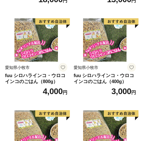
円
円
は除く。)
電話：050-5527-2027
メールアドレス：support@kani.furusato-lg.jp
【ワンストップ特例申請書の提出期限等】
提出期限 令和8年1月10日（土）必着
送付先 〒519-0401 三重県度会郡玉城町世古501
可児市ふるさと納税ワンストップ受付セン
愛知県小牧市
愛知県小牧市
ター 宛
fuu シロハラインコ・ウロコ
fuu シロハラインコ・ウロコ
※可児市では、ワンストップ特例申請受付を外部委託し
インコのごはん（800g）
インコのごはん（400g）
ています。
4,000
3,000
円
円