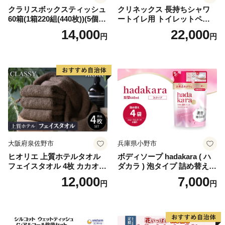
クラリスボックスティッシュ
クリネックス 長持ちシャワ
60箱(1箱220組(440枚))(5個入
ートイレ用 トイレットペー
り×12セット)【1256759】
パー（ダブル）64ロール(8ロ
14,000
22,000
円
円
ール×8パック) 開成町 トイレ
ットペーパーダブル 日用品
国産 新生活 ダブル SDGs 備
蓄 防災 エコ 消耗品 生活雑貨
生活用品 無香料 トイレット
ペーパー ダブル といれっと
ぺーぱー トイレ クレシア ト
イレットペーパー [BDBH002
-1]
大阪府泉佐野市
兵庫県小野市
ヒオリエ 上質ホテルタオル
ボディソープ hadakara ( ハ
フェイスタオル 4枚 カカオ
ダカラ ) 泡タイプ 詰め替え 4
【タオル 泉州タオル 吸水 普
40ml×4袋 ボディーソープ 泡
12,000
7,000
円
円
段使い 無地 シンプル 日用品
ボディソープ 泡 日用品 消耗
ふわふわ ふかふか 家族 たお
品 バス用品 大容量 いい 匂い
る 一人暮らし】
ボディ 保湿 LION ライオン
泡石鹸 石鹸 兵庫 兵庫県 小野
市