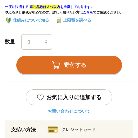
一度に決済する
返礼品数は３つ以内
を推奨しております。
🔰ふるさと納税が初めての方、詳しく知りたい方は
こちら
でご確認ください。
仕組みについて知る
上限額を調べる
数量
寄付する
お気に入りに追加する
お問い合わせについて
支払い方法
クレジットカード