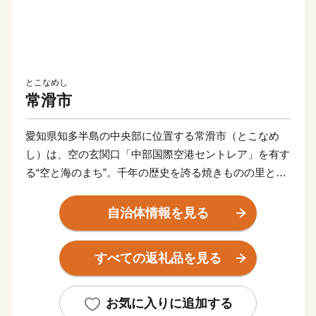
とこなめし
常滑市
愛知県知多半島の中央部に位置する常滑市（とこなめ
し）は、空の玄関口「中部国際空港セントレア」を有す
る“空と海のまち”。千年の歴史を誇る焼きものの里とし
て知られ、日本六古窯の一つ「常滑焼」の産地でもあり
ます。
自治体情報を見る
レンガ煙突や登窯が残る「やきもの散歩道」は、レトロ
すべての返礼品を見る
な風情が漂う人気の観光スポット。
さらに、海辺のリゾート「りんくうビーチ」や空港隣接
の複合施設「フライト・オブ・ドリームズ」など、観光
お気に入りに追加する