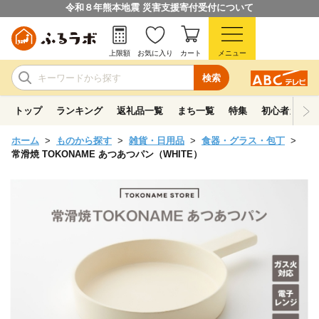
令和８年熊本地震 災害支援寄付受付について
上限額
お気に入り
カート
メニュー
検索
トップ
ランキング
返礼品一覧
まち一覧
特集
初心者ガイド
ホーム
ものから探す
雑貨・日用品
食器・グラス・包丁
常滑焼 TOKONAME あつあつパン（WHITE）