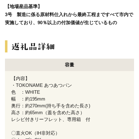
【地場産品基準】
3号 製造に係る原材料仕入れから最終工程まですべて市内で
実施しており、90％以上の付加価値が生じているもの
容量
【内容】
・TOKONAME あつあつパン
色 ：WHITE
幅 ：約195mm
奥行：約270mm(持ち手を含めた長さ)
高さ：約65mm（蓋を含めた高さ）
レシピ付きリーフレット、専用箱 付
〇直火OK（IH非対応）