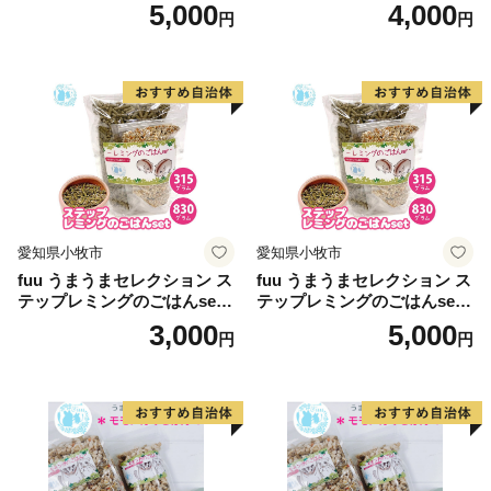
g）
5,000
4,000
円
円
【ご注意】
※寄附につきましては、年度内の回数制限は現在設けて
おりません。
※お礼の品のお届けには1～2ヶ月程度かかることがあり
ます。
※お礼の品によっては数量が限定されているものもござ
います。
※返礼品の写真はイメージです。
愛知県小牧市
愛知県小牧市
fuu うまうまセレクション ス
fuu うまうまセレクション ス
【寄附証明書の送付時期について】
テップレミングのごはんset
テップレミングのごはんset
寄附証明書は返礼品と別でお送りいたします。
（315g）
（830g）
3,000
5,000
円
円
入金確認後、2週間程度で発送いたします。
【ワンストップ特例申請書の送付時期について】
「ワンストップ特例申請書を希望する」を選択された方
に、受領書と一緒にお送りします。
必要情報を記載の上返送してください。