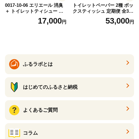
0017-10-06 エリエール 消臭
トイレットペーパー 2種 ボッ
＋ トイレットティシュー し
クスティッシュ 定期便 全3
っかり香るフレッシュクリア
回 日本製 まとめ買い 防災
17,000
53,000
円
円
の香り ダブル 12ロール×6パ
常備品 日用雑貨 消耗品 生活
ック 72ロール 25m トイレ
必需品 大容量 備蓄 リサイク
ットペーパー パルプ100％ 消
ル ティッシュ ペーパー まと
臭 防臭 日用品 消耗品 備蓄
め買い 雑貨 倶知安町
ふるラボとは
はじめてのふるさと納税
よくあるご質問
コラム