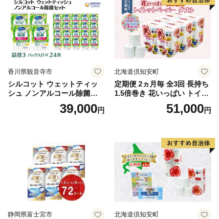
市
香川県観音寺市
北海道倶知安町
シルコット ウェットティッ
定期便 2ヵ月毎 全3回 長持ち
シュ ノンアルコール除菌詰
1.5倍巻き 花いっぱい トイレ
替（43枚×3P）×24袋 日用品
ットペーパー ダブル 45ｍ 計
39,000
51,000
円
円
おもちゃ 拭き取り 手拭き 外
72ロール 全18種 花柄 プリン
出時 お出かけ時 食事前 緑茶
ト ハーブ 香り付き 日本製 ま
カテキン配合
とめ買い 防災 常備品 ペーパ
ー 消耗品 備蓄 送料無料 北海
道 倶知安町 日用品
静岡県富士宮市
北海道倶知安町