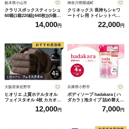
栃木県小山市
神奈川県開成町
クラリスボックスティッシュ
クリネックス 長持ちシャワ
60箱(1箱220組(440枚))(5個入
ートイレ用 トイレットペー
り×12セット)【1256759】
パー（ダブル）64ロール(8ロ
14,000
22,000
円
円
ール×8パック) 開成町 トイレ
ットペーパーダブル 日用品
国産 新生活 ダブル SDGs 備
蓄 防災 エコ 消耗品 生活雑貨
生活用品 無香料 トイレット
ペーパー ダブル といれっと
ぺーぱー トイレ クレシア ト
イレットペーパー [BDBH002
-1]
大阪府泉佐野市
兵庫県小野市
ヒオリエ 上質ホテルタオル
ボディソープ hadakara ( ハ
フェイスタオル 4枚 カカオ
ダカラ ) 泡タイプ 詰め替え 4
【タオル 泉州タオル 吸水 普
40ml×4袋 ボディーソープ 泡
12,000
7,000
円
円
段使い 無地 シンプル 日用品
ボディソープ 泡 日用品 消耗
ふわふわ ふかふか 家族 たお
品 バス用品 大容量 いい 匂い
る 一人暮らし】
ボディ 保湿 LION ライオン
泡石鹸 石鹸 兵庫 兵庫県 小野