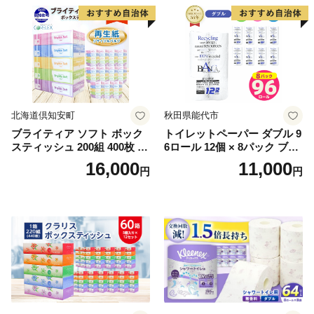
北海道倶知安町
秋田県能代市
ブライティア ソフト ボック
トイレットペーパー ダブル 9
スティッシュ 200組 400枚 60
6ロール 12個 × 8パック ブラ
箱 日本製 まとめ買い ティッ
ンカ 再生紙 100％ 芯あり 日
16,000
11,000
円
円
シュ リサイクル 長持 防災 常
用品 消耗品 無香料 生活用品
備品 日用雑貨 消耗品 生活必
備蓄 秋田県 能代市 送料無料
需品 備蓄 ペーパー 紙 北海道
《能代製紙》
倶知安町 日用品