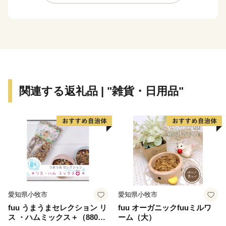
やグルメも楽しめる魅力が詰まったまちです。
ふるさと納税では、伝統工芸の常滑焼をはじめ、地元酒
蔵の銘酒、新鮮な海の幸、空港グルメなど、“常滑らし
さ”を感じられる返礼品を多数ご用意しています。
あなたの寄附が、1000年続く手しごとと、美しいまち
の未来を支える力になります。
関連する返礼品 | "雑貨・日用品"
˖°■常滑市ふるさと納税寄附金について■°˖
一定額以上のご寄附をいただいた市外在住の方に感謝の
気持ちを込めて、お礼の品を差し上げます。
●常滑市の地元特産品等から寄附金額に応じてお選びい
ただけます。
●常滑市の魅力を市外にPRする観点から、お礼の品の贈
愛知県小牧市
愛知県小牧市
呈は市外の方のみを対象とさせていいただきますのでご
fuu うまうまセレクション リ
fuu オーガニックfuuミルワ
了承ください。
ス ・ハムミックス＋（880
ーム（大）