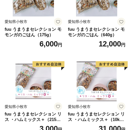
《ワンストップ特例申請書送付先》
住所：〒444-1333 愛知県高浜市沢渡町一丁目3番28
宛先：常滑市ふるさと納税ワンストップ受付センター
愛知県小牧市
愛知県小牧市
fuu うまうまセレクション モ
fuu うまうまセレクション モ
モンガのごはん（175g）
モンガのごはん（640g）
6,000
12,000
円
円
愛知県小牧市
愛知県小牧市
fuu うまうまセレクション リ
fuu うまうまセレクション リ
ス ・ハムミックス＋（215
ス ・ハムミックス＋（10k
g）
g）
3,000
31,000
円
円