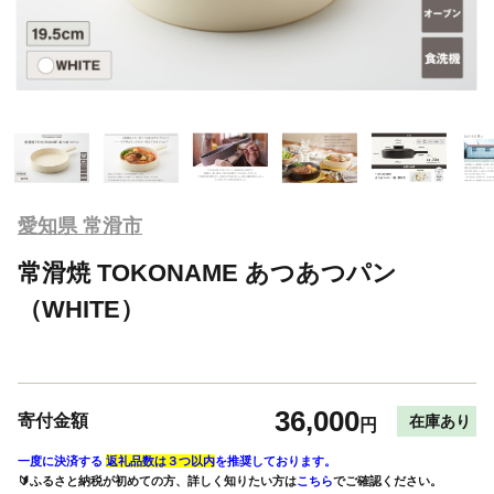
愛知県 常滑市
常滑焼 TOKONAME あつあつパン
（WHITE）
36,000
寄付金額
在庫あり
円
一度に決済する
返礼品数は３つ以内
を推奨しております。
🔰ふるさと納税が初めての方、詳しく知りたい方は
こちら
でご確認ください。