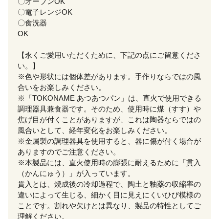
〇オーブンOK
〇電子レンジOK
〇食洗器
OK
【永くご愛用いただくために、下記の点にご留意くださ
い。】
※色や形状には個体差があります。手作りならではの風
合いをお楽しみください。
※「TOKONAME あつあつパン」は、直火で使用できる
調理器具兼食器です。そのため、使用時に煤（すす）や
焦げ目が付くことがありますが、これは陶器ならではの
風合いとして、経年変化をお楽しみください。
※金属製の調理器具を使用すると、器に傷が付く場合が
ありますのでご注意ください。
※本製品には、直火使用時の膨張に耐えるために「貫入
（かんにゅう）」が入っています。
貫入とは、焼成後の冷却過程で、陶土と釉薬の収縮率の
違いによって生じる、細かく目に見えにくいひび模様の
ことです。割れや欠けとは異なり、製品の特性としてご
理解ください。