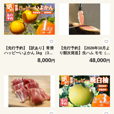
【先行予約】【訳あり】常滑
【先行予約】【2026年10月よ
ハッピーいよかん 1kg （3～4
り順次発送】生ハム モモ（ハ
個）｜果物 フルーツ 柑橘 伊
モン）後脚【ブロック】1kg
8,000
48,000
円
円
予柑 イヨカン みかん 訳あり
以上 ハモンテンパク【長期熟
ご家庭用 数量限定 愛知県 常
成9ヵ月以上】｜生ハム ハモ
滑市 知多半島
ンテンパク 9ヵ月以上 あいぽ
ーく豚 熟成 後脚 ハモン ブロ
ック 塊 国産 豚肉 スライス
サラダ パーティー ワイン つ
まみ 家飲み グルメ 冷蔵 愛知
県 常滑市