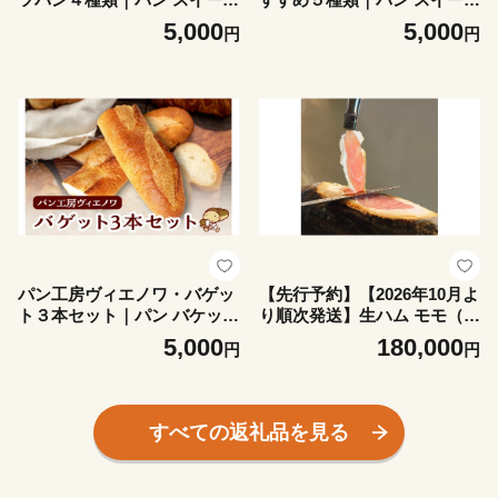
メロンパン クリームパン あ
食パン ザルツシュタンゲン
5,000
5,000
円
円
んぱん 牛乳パン 常滑牛乳 発
塩バターロール 牛乳パン ウ
酵バター 赤たまご ブリオッ
インナー 常滑牛乳 発酵バタ
シュ だしまき卵 有機小倉 冷
ー 赤たまご 冷凍 人気 朝食
凍 人気 朝食 軽食 夜食 おや
軽食 夜食 おやつ ご褒美 愛知
つ ご褒美 愛知県 常滑市
県 常滑市
パン工房ヴィエノワ・バゲッ
【先行予約】【2026年10月よ
ト３本セット｜パン バケット
り順次発送】生ハム モモ（ハ
フランスパン アヒージョ チ
モン）後脚【原木】6.5kg以
5,000
180,000
円
円
ーズフォンデュ 冷凍 人気 朝
上 ハモンテンパク【長期熟成
食 軽食 夜食 おやつ ご褒美
9ヵ月以上】｜生ハム ハモン
愛知県 常滑市
テンパク 9ヵ月以上 あいぽー
く豚 熟成 後脚 ハモン ブロッ
すべての返礼品を見る
ク 塊 原木 国産 豚肉 スライ
ス サラダ パーティー ワイン
つまみ 家飲み グルメ 冷蔵 愛