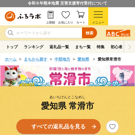
令和８年熊本地震 災害支援寄付受付について
上限額
お気に入り
カート
メニュー
検索
トップ
ランキング
返礼品一覧
まち一覧
特集
初心者ガイド
ホーム
まちから探す
中部地方
愛知県
愛知県常滑市
あいちけんとこなめし
愛知県 常滑市
すべての返礼品を見る