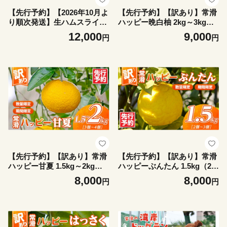
【先行予約】【2026年10月よ
【先行予約】【訳あり】常滑
り順次発送】生ハムスライス
ハッピー晩白柚 2kg～3kg（2
《50g×3パック》ハモンテン
個）｜果物 フルーツ 柑橘 ば
12,000
9,000
円
円
パク【長期熟成9ヵ月以上】
んぺいゆ バンペイユ 大きい
｜生ハム ハモンテンパク 9ヵ
みかん 訳あり ご家庭用 数量
月以上 あいぽーく豚 熟成 国
限定 愛知県 常滑市 知多半島
産 豚肉 スライス サラダ パー
ティー ワイン つまみ 家飲み
グルメ 冷蔵 愛知県 常滑市
【先行予約】【訳あり】常滑
【先行予約】【訳あり】常滑
ハッピー甘夏 1.5kg～2kg（3
ハッピーぶんたん 1.5kg（2～
～4個）｜常滑ハッピー甘夏
3個）｜常滑ハッピーぶんた
8,000
8,000
円
円
果物 みかん フルーツ ミカン
ん 果物 みかん フルーツ ミカ
甘夏 訳あり 数量限定 愛知県
ン ぶんたん 文旦 訳あり 数量
常滑市 知多半島
限定 愛知県 常滑市 知多半島