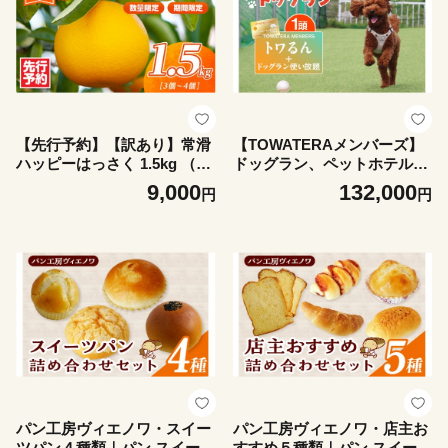
【先行予約】【訳あり】常滑
【TOWATERAメンバーズ】
ハッピーはっさく 1.5kg （3
ドッグラン、ペットホテルな
～4個）｜ 果物 フルーツ 柑
どをお得に利用できる「トワ
9,000
132,000
円
円
橘 八朔 ハッサク みかん 訳あ
るん」会員入会＋ドッグラン
り ご家庭用 数量限定 愛知県
使い放題【1頭】｜犬 ペット
常滑市 知多半島
おでかけ 知多半島 伊勢湾 オ
ーシャンビュー 海沿い 観光
体験チケット プール トリミ
ング イベント ペットホテル
犬用ホテル カフェ ペット同
伴 犬連れ ドッグラン 愛犬 大
型犬 中型犬 小型犬 dog 利用
券 体験券 広い 屋内 屋外 雨
の日 会員権 愛知
パン工房ヴィエノワ・スイー
パン工房ヴィエノワ・店主お
ツパン４種類｜パン スイーツ
すすめ５種類｜パン スイーツ