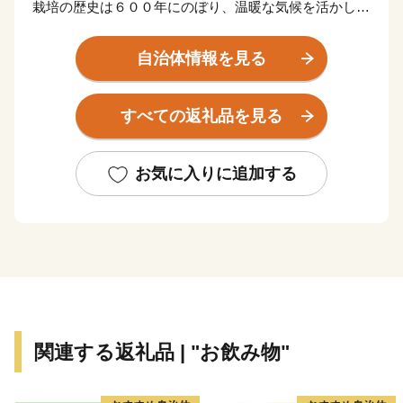
栽培の歴史は６００年にのぼり、温暖な気候を活かし、
茶の芽を少なく一つ一つの葉を大きくしっかりと育てる
栽培法で「量よりも質」を大切にしています。
自治体情報を見る
豊かな香りと特有の甘味を持つ味わいが特徴で、なかで
も、高品質を誇る「八女伝統本玉露」は農林水産省によ
すべての返礼品を見る
るＧＩ（地理的表示）に登録されました。
最高級の旨味と爽やかさは、国内のみならず海外でも楽
しまれています。
お気に入りに追加する
市内の小中学校でも、「八女茶学」の学習のほか、急須
で淹れたお茶の味が楽しめる「給茶機」が設置され、地
元の子どもたちも身近に八女茶に親しんでいます。
八女市は県内２番目となる広大な面積を有し、中南部に
平野、北東部には森林が広がっています。
古くから近辺農村地域の商工業の中心地であり、農業と
関連する返礼品 | "お飲み物"
伝統工芸の里として栄えてきました。清流矢部川の恵み
を受けた農産物や地酒の生産に加え、手工業が盛んだっ