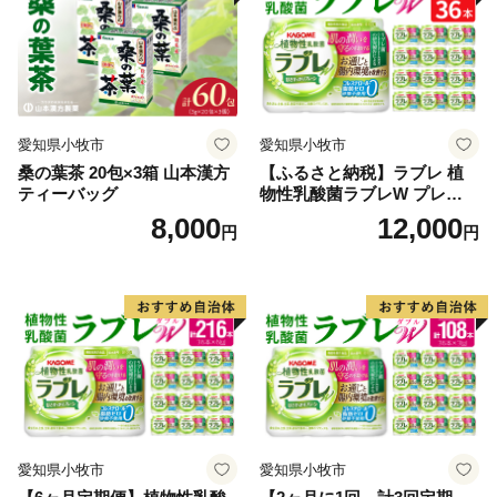
愛知県小牧市
愛知県小牧市
桑の葉茶 20包×3箱 山本漢方
【ふるさと納税】ラブレ 植
ティーバッグ
物性乳酸菌ラブレW プレーン
36本 80ml 甘さすっきり 砂糖
8,000
12,000
円
円
不使用 コレステロール 脂肪
0 生きて腸まで届く 腸内環境
を改善 お通じ改善 ラブレ菌
KB290 乳酸菌飲料 飲料 カゴ
メ 習慣 送料無料
愛知県小牧市
愛知県小牧市