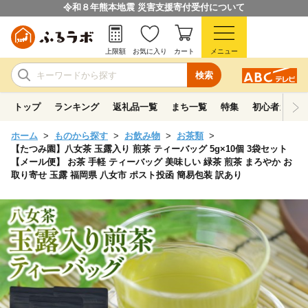
令和８年熊本地震 災害支援寄付受付について
上限額
お気に入り
カート
メニュー
検索
トップ
ランキング
返礼品一覧
まち一覧
特集
初心者ガイド
ホーム
ものから探す
お飲み物
お茶類
【たつみ園】八女茶 玉露入り 煎茶 ティーバッグ 5g×10個 3袋セット
【メール便】 お茶 手軽 ティーバッグ 美味しい 緑茶 煎茶 まろやか お
取り寄せ 玉露 福岡県 八女市 ポスト投函 簡易包装 訳あり