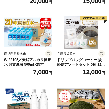
20,000
15,000
円
円
鹿児島県垂水市
兵庫県淡路市
W-22195／天然アルカリ温泉
ドリップバッグコーヒー 淡
水 財寶温泉 500ml×25本
路島アソートセット 6種 120
袋 飲み比べ コーヒー
7,000
12,000
円
円