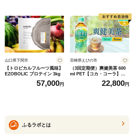
ットボトル 2000ml バナジウ
ム天然水 飲料水 軟水 鉱水 国
産 シリカ ミネラル 美容 備蓄
防災 長期保存 富士山 山梨県
忍野村
山口県下関市
宮崎県えびの市
【トロピカルフルーツ風味】
（3回定期便）爽健美茶 600
EZOBOLIC プロテイン 3kg
ml PET【コカ・コーラ】ペ
ットボトル 1ケース(24本) 定
57,000
22,800
円
円
期便 3回(72本) セット お茶
カフェインゼロ ノンカフェ
イン ハトムギ ブレンド茶 宮
崎県 えびの市 送料無料
ふるラボとは