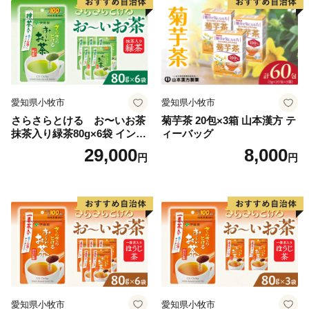
たことから、市内ではお茶屋さんのほかにも、酒蔵や、
和紙や提灯、仏壇などの伝統工芸の工房や店がいたると
ころで見られます。
その昔ながらの情緒はもちろん、江戸時代の文化を残す
白壁の町屋の町並み、山間部の棚田など、たっぷりの風
情が今も町なかや村々に息づいています。
愛知県小牧市
愛知県小牧市
さらさらとける お〜いお茶
菊芋茶 20包×3箱 山本漢方 テ
これらの特産品は、八女市ふるさと支援寄附をいただい
抹茶入り緑茶80g×6袋 インス
ィーバッグ
た方へのお礼の品としてお届けしております。
タント緑茶 粉末緑茶 粉末茶
29,000
8,000
円
円
おーいお茶 粉末緑茶
ぜひ八女の魅力をご堪能ください。
【期間限定の特産品（フルーツ）】
ぜひ味わっていただきたいのが、八女産のみずみずしい
フルーツです。
博多あまおう・キウイフルーツ・みかん・ぶどう・梨な
ど、旬ごとにお楽しみいただけます。
愛知県小牧市
愛知県小牧市