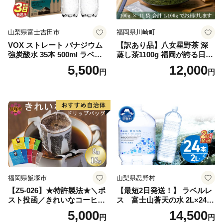
山梨県富士吉田市
福岡県川崎町
VOX ストレート バナジウム
【訳あり品】八女星野茶 深
強炭酸水 35本 500ml ラベル
蒸し茶1100g 福岡が誇る日本
レス【富士吉田市限定カート
茶_ 訳アリ 常温 お茶 茶袋 常
5,500
12,000
円
円
ン】
備品 おちゃ ocha 茶葉 緑茶
飲料 飲み物 八女 茶 日本茶
深むし茶 深蒸し 訳あり お茶
っぱ tea 八女茶 お手軽 簡単
小分け お土産 お取り寄せ グ
ルメ 福岡 九州 福岡県 国産
日本 ふかむし茶 ふかむし 家
庭用 自宅用 ちゃ りょくちゃ
ふかむしちゃ 急須 甘み 川崎
町 送料無料
福岡県飯塚市
山梨県忍野村
【Z5-026】★特許製法★＼ポ
【最短2日発送！】 ラベルレ
スト投函／きれいなコーヒー
ス 富士山蒼天の水 2L×24本
ドリップバッグ9種セット(18
（4ケース）※離島不可 天然
5,000
14,500
円
円
袋)ゆうパケットでお届け！
水 ミネラルウォーター 水 ペ