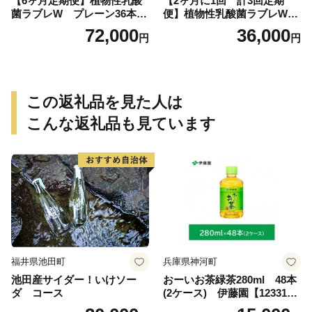
【6ヶ月定期便】植物性乳酸
【2ヶ月に1回 計3回定期
菌ラブレW プレーン36本
便】植物性乳酸菌ラブレW
（計216本）
プレーン36本（計108本）
72,000
36,000
円
円
この返礼品を見た人は
こんな返礼品も見ています
福井県池田町
兵庫県神河町
池田産サイダー！いけソー
おーいお茶緑茶280ml 48本
ダ コース
(2ケース) 伊藤園【123317
3】