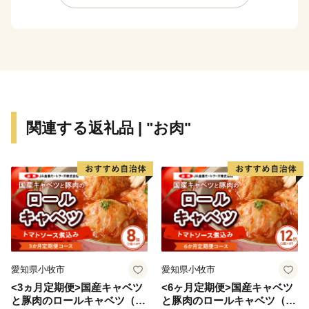
をはじめ、レジャー施設利用券、那須和牛、乳製品など
をご用意しております。
皆様から頂きましたご寄附はよりよいまちづくりのため
大切に活用させていただきますので、ふるさと那須町を
応援のほどよろしくお願いいたします。
関連する返礼品 | "お肉"
愛知県小牧市
愛知県小牧市
<3ヵ月定期便>国産キャベツ
<6ヶ月定期便>国産キャベツ
と豚肉のロールキャベツ（4P
と豚肉のロールキャベツ（6P