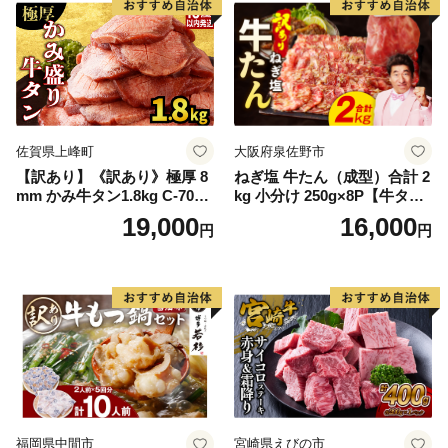
佐賀県上峰町
大阪府泉佐野市
【訳あり】《訳あり》極厚 8
ねぎ塩 牛たん（成型）合計 2
mm かみ牛タン1.8kg C-709-
kg 小分け 250g×8P【牛タン
AS
牛肉 焼肉用 薄切り 訳あり サ
19,000
16,000
円
円
イズ不揃い】
福岡県中間市
宮崎県えびの市