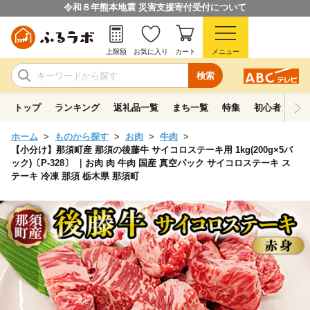
令和８年熊本地震 災害支援寄付受付について
上限額
お気に入り
カート
メニュー
検索
トップ
ランキング
返礼品一覧
まち一覧
特集
初心者ガイド
ホーム
ものから探す
お肉
牛肉
【小分け】那須町産 那須の後藤牛 サイコロステーキ用 1kg(200g×5パ
ック)〔P-328〕 ｜お肉 肉 牛肉 国産 真空パック サイコロステーキ ス
テーキ 冷凍 那須 栃木県 那須町