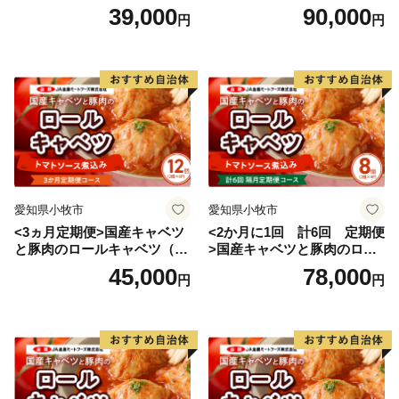
入り）
入り）
39,000
90,000
円
円
愛知県小牧市
愛知県小牧市
<3ヵ月定期便>国産キャベツ
<2か月に1回 計6回 定期便
と豚肉のロールキャベツ（6P
>国産キャベツと豚肉のロー
入り）
ルキャベツ（4P入り）
45,000
78,000
円
円