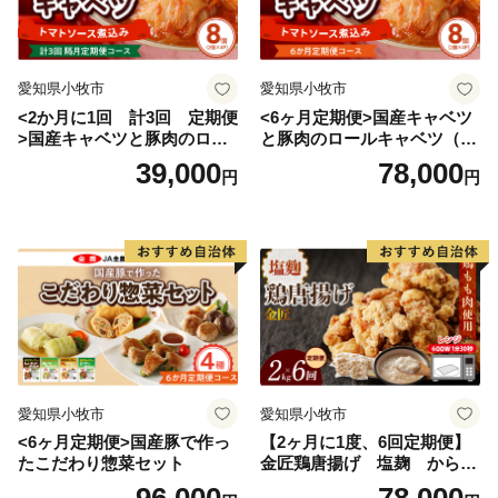
愛知県小牧市
愛知県小牧市
<2か月に1回 計3回 定期便
<6ヶ月定期便>国産キャベツ
>国産キャベツと豚肉のロー
と豚肉のロールキャベツ（4P
ルキャベツ（4P入り）
入り）
39,000
78,000
円
円
愛知県小牧市
愛知県小牧市
<6ヶ月定期便>国産豚で作っ
【2ヶ月に1度、6回定期便】
たこだわり惣菜セット
金匠鶏唐揚げ 塩麹 からあ
げ