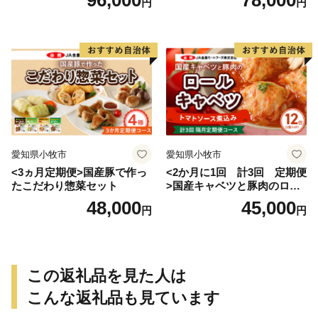
96,000
78,000
円
円
愛知県小牧市
愛知県小牧市
<3ヵ月定期便>国産豚で作っ
<2か月に1回 計3回 定期便
たこだわり惣菜セット
>国産キャベツと豚肉のロー
ルキャベツ（6P入り）
48,000
45,000
円
円
この返礼品を見た人は
こんな返礼品も見ています