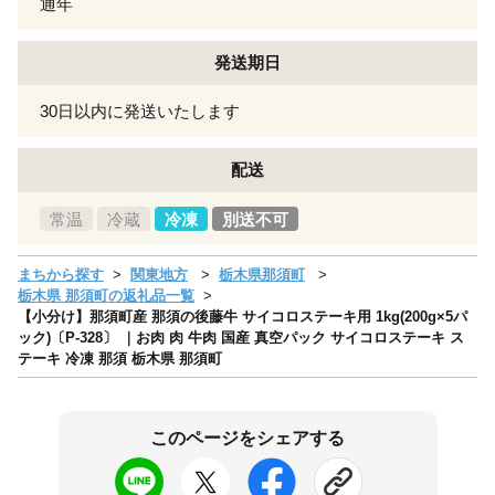
通年
発送期日
30日以内に発送いたします
配送
常温
冷蔵
冷凍
別送不可
まちから探す
関東地方
栃木県那須町
栃木県 那須町の返礼品一覧
【小分け】那須町産 那須の後藤牛 サイコロステーキ用 1kg(200g×5パ
ック)〔P-328〕 ｜お肉 肉 牛肉 国産 真空パック サイコロステーキ ス
テーキ 冷凍 那須 栃木県 那須町
このページをシェアする