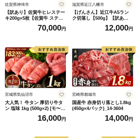
佐賀県神埼市
滋賀県近江八幡市
【訳あり】佐賀牛ヒレステー
【げんさん】近江牛A5ラン
キ200g×5枚【佐賀牛 ステー
ク切落し【500g】【訳あり】
キ ブランド肉 ヒレ肉 フィレ
【DG12W】
70,000
12,000
円
円
肉 ジューシー ヘルシー】(H0
65175)
宮城県気仙沼市
宮崎県都城市
大人気！ 牛タン 厚切り牛タ
国産牛 赤身切り落とし1.8kg
ン 塩味 1kg (500g×2) [モ〜ラ
(450g×4パック)_14-3604
ンド 宮城県 気仙沼市 205646
16,000
14,000
円
円
60] 肉 牛肉 精肉 牛たん 牛タ
ン塩 牛たん塩 冷凍 焼肉 BB
Q アウトドア バーベキュー
厚切り タン