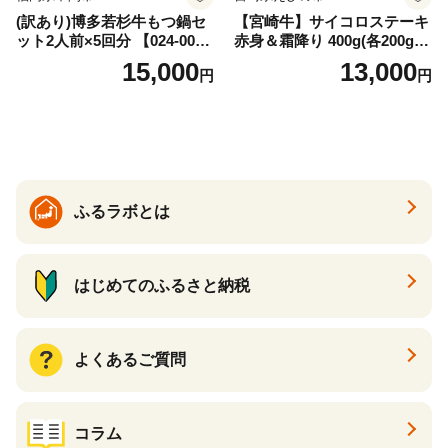
(訳あり)博多若杉牛もつ鍋セ
【宮崎牛】サイコロステーキ
ット2人前×5回分 【024-002
赤身＆霜降り 400g(各200g×
7】
１P 計2P) 真空パック 冷凍
15,000
13,000
円
円
ふるラボとは
はじめてのふるさと納税
よくあるご質問
コラム