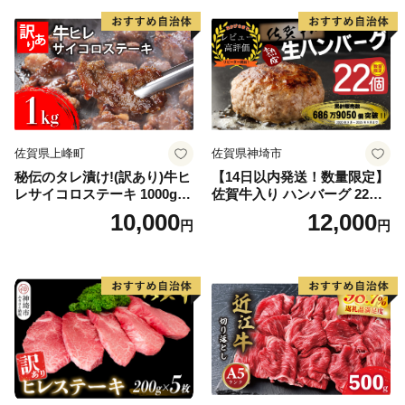
佐賀県上峰町
佐賀県神埼市
秘伝のタレ漬け!(訳あり)牛ヒ
【14日以内発送！数量限定】
レサイコロステーキ 1000g
佐賀牛入り ハンバーグ 22個
【B-1098-AS】
2.6kg(120g×22個)【佐賀牛
10,000
12,000
円
円
黒毛和牛 ブランド牛 九州 ハ
ンバーグ 牛肉 豚肉 国産 お弁
当 おかず 惣菜 おすすめ 人
気】(H083106)