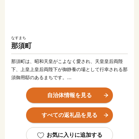
なすまち
那須町
那須町は、昭和天皇がこよなく愛され、天皇皇后両陛
下、上皇上皇后両陛下が御静養の場として行幸される那
須御用邸のあるまちです。
ロイヤルリゾート那須として広く知られており、壮麗な
那須連山の麓に、歴史ある那須温泉郷をはじめ、豊かな
自治体情報を見る
自然と調和したレジャー施設やリゾートホテル、別荘地
など充実した観光資源とともに、お客様を迎えておりま
すべての返礼品を見る
す。
ふるさと納税のお礼品としましては、ロイヤルリゾート
那須を存分に感じていただけるよう、宿泊施設の利用券
お気に入りに追加する