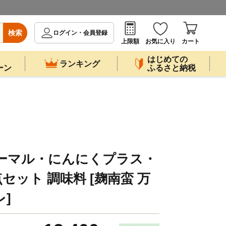
検索
ログイン・会員登録
上限額
お気に入り
カート
はじめての
ランキング
ーン
ふるさと納税
ノーマル・にんにくプラス・
セット 調味料 [麹南蛮 万
]