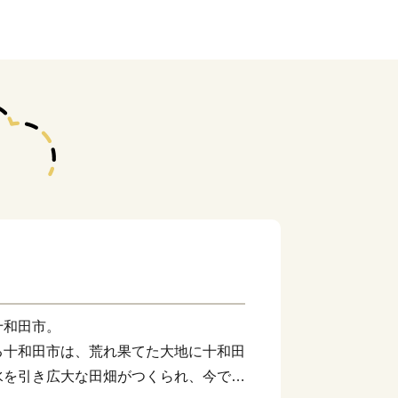
十和田市。
る十和田市は、荒れ果てた大地に十和田
水を引き広大な田畑がつくられ、今では