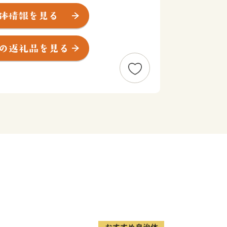
地域です。生産量日本一のにんにくのほ
加工品、全国的知名度を誇る十和田バラ
使ったビールなど、おいしい食べ物が揃
然記念物に指定された「十和田湖」、
然を有しているほか、市街地は十和田市
アートのまち」が広がり、雄大な自然と
地として、毎年多くの方が訪れていま