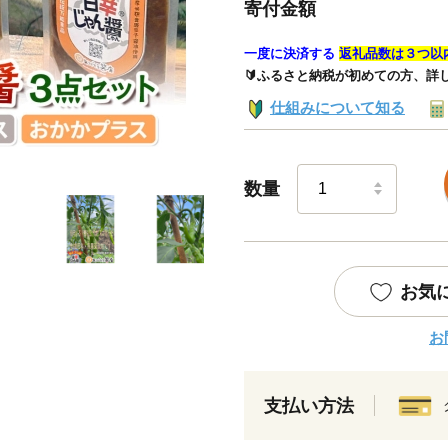
寄付金額
一度に決済する
返礼品数は３つ以
🔰ふるさと納税が初めての方、詳
仕組みについて知る
数量
お気
お
支払い方法