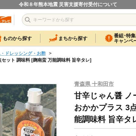
令和８年熊本地震 災害支援寄付受付について
番組･特集
ものから探す
まちから探す
キャンペ
れ・ドレッシング・お酢
ット 調味料 [麹南蛮 万能調味料 旨辛タレ]
青森県 十和田市
甘辛じゃん醤 
おかかプラス 3点
能調味料 旨辛タレ