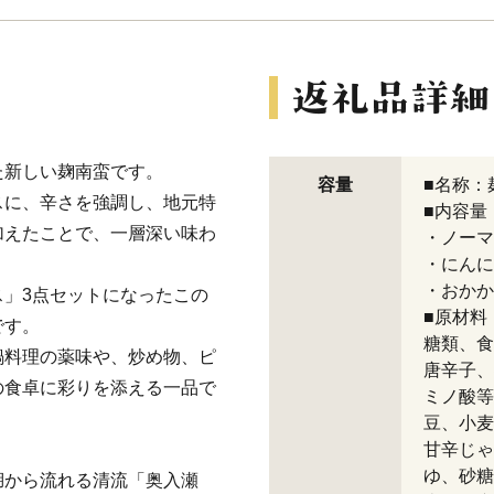
た新しい麹南蛮です。
容量
■名称：
スに、辛さを強調し、地元特
■内容量
加えたことで、一層深い味わ
・ノーマル
・にんにく
・おかかプ
」3点セットになったこの
■原材料
です。
糖類、食
鍋料理の薬味や、炒め物、ピ
唐辛子、
の食卓に彩りを添える一品で
ミノ酸等
豆、小麦
甘辛じゃ
ゆ、砂糖
湖から流れる清流「奥入瀬