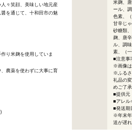
米麹、唐
い人々笑顔、美味しい地元産
ール、調
ん醤を通じて、十和田市の魅
色素、（
甘辛じゃ
砂糖類、
麹、唐辛
ル、調味
素、（一
手作り米麹を使用していま
■注意事
※画像は
中、農薬を使わずに大事に育
※ふるさ
礼品の変
めご了承
■提供元
■アレル
■発送期
)
※年末年
送が遅れ