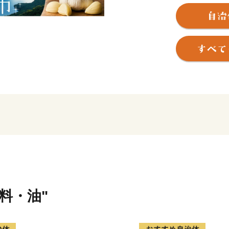
東北有数の農畜産物の生産
か、米、牛肉、豚肉やその
焼き、奥入瀬川の伏流水を
っています。
また、国の特別名勝及び天
「奥入瀬渓流」の豊かな自
現代美術館を中心とした「
現代アートが調和した観光
す。
味料・油"