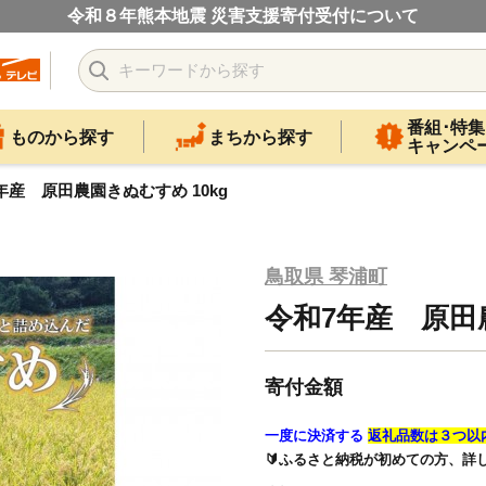
令和８年熊本地震 災害支援寄付受付について
番組･特集
ものから探す
まちから探す
キャンペ
年産 原田農園きぬむすめ 10kg
鳥取県 琴浦町
令和7年産 原田農
寄付金額
一度に決済する
返礼品数は３つ以
🔰ふるさと納税が初めての方、詳