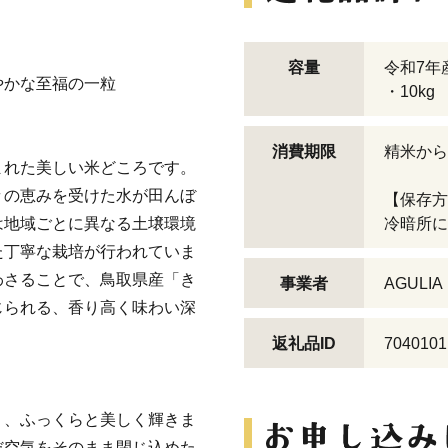
容量
令和7年
やかな至福の一粒
・10kg
消費期限
精米から
まれた美しい米どころです。
々の恵みを受けた水が田んぼ
【保存方
は地域ごとに異なる土壌環境
冷暗所に
た丁寧な栽培が行われていま
わさることで、鳥取県産「き
事業者
AGUL
じられる、香り高く味わい深
返礼品ID
7040101
り、ふっくらと美しく輝きま
だ空気をそのまま閉じ込めた