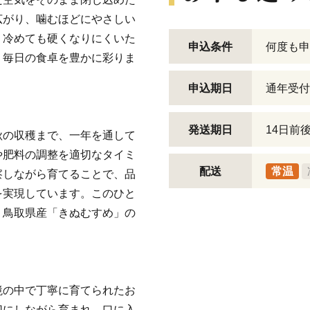
広がり、噛むほどにやさしい
。冷めても硬くなりにくいた
申込条件
何度も申
、毎日の食卓を豊かに彩りま
申込期日
通年受付
発送期日
14日前
秋の収穫まで、一年を通して
や肥料の調整を適切なタイミ
配送
常温
察しながら育てることで、品
を実現しています。このひと
、鳥取県産「きぬむすめ」の
境の中で丁寧に育てられたお
切にしながら育まれ、口に入