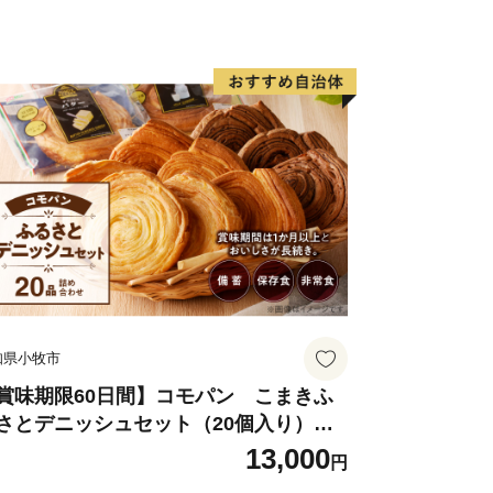
知県小牧市
賞味期限60日間】コモパン こまきふ
さとデニッシュセット（20個入り）／
害用備蓄 保存食 非常食 防災グッズにも
13,000
円