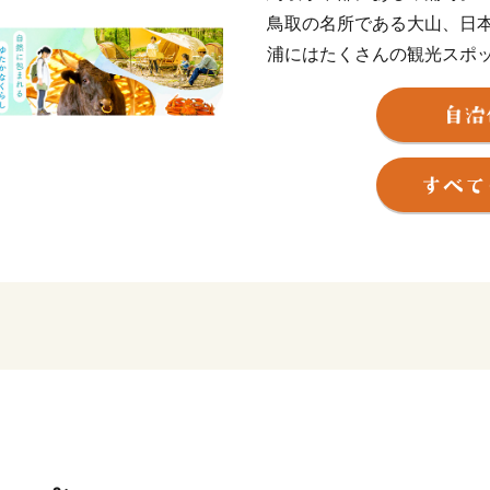
鳥取の名所である大山、日
浦にはたくさんの観光スポ
大地を育む「大山滝」をは
「船上山」など長い年月を
ます。
また、食文化も魅力的で、
などバラエティに富んだ食
琴浦町のより良いまちづく
たします。