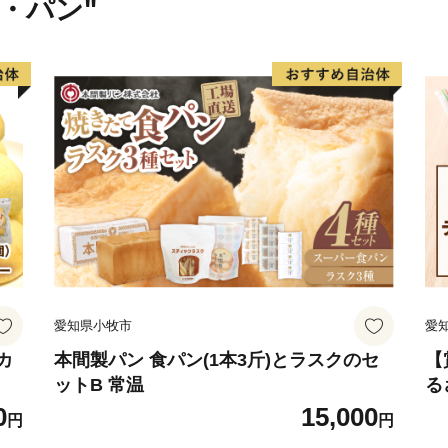
米・パン"
愛知県小牧市
愛
カ
本間製パン 食パン(1本3斤)とラスクのセ
【
ットB 常温
る
災
0
15,000
円
円