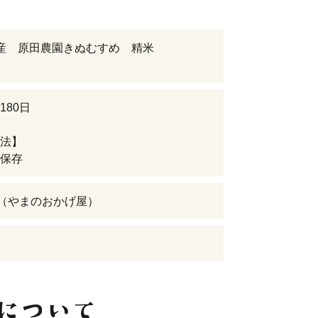
産 原田農園きぬむすめ 精米
180日
法】
保存
IA（やまのおかげ屋）