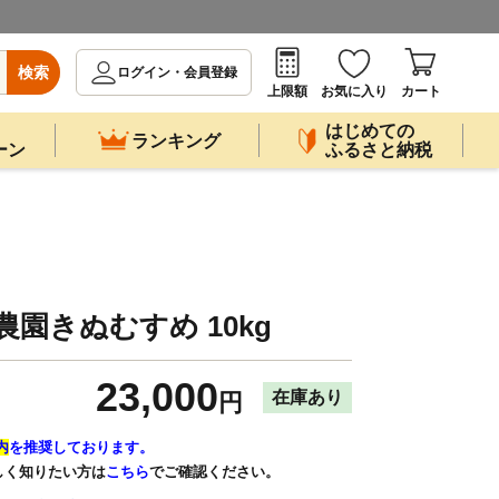
検索
ログイン・会員登録
上限額
お気に入り
カート
はじめての
ランキング
ーン
ふるさと納税
園きぬむすめ 10kg
23,000
在庫あり
円
内
を推奨しております。
しく知りたい方は
こちら
でご確認ください。