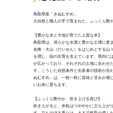
鳥取県産「きぬむすめ」
大自然と職人の手で育まれた、ふっくら艶
【豊かな水と大地が育てた上質な米】
鳥取県は、清らかな水源と豊かな土壌に恵
名峰・大山（だいせん）をはじめとする山
を潤し、稲の生育を支えています。県内に
が広がっており、それぞれの土地に合わせ
す。こうした自然条件と生産者の技術が合
ぬむすめ」は、一粒一粒に旨味と甘みが感
いお米に育ちます。
【ふっくら艶やか、炊き上げる喜び】
炊き上がると、米粒はつややかに立ち上が
す。立ちのぼる香りは、まるで鳥取の澄ん