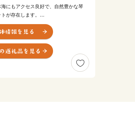
本海にもアクセス良好で、自然豊かな琴
ットが存在します。
じめ、長寿の大木「伯耆の大シイ」、
かけて育まれた神秘的な自然が溢れてい
乳製品、フルーツ、ブランド牛、カレー
が楽しめます。
りのために、ご支援とご協力をお願いい