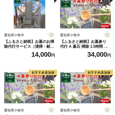
愛知県小牧市
愛知県小牧市
【ふるさと納税】お墓のお掃
【ふるさと納税】お墓参り
除代行サービス（清掃・献
代行 A 墓石 掃除 1.5時間 程
花・合掌）
度 お参り 献花 献香 雑草 除
14,000
34,000
円
円
去 処分 草抜き 清掃 お手入れ
水洗い 水拭き 汚れ落とし 代
行サービス 和形墓石 洋型墓
石 デザイン墓石 愛知県 小牧
市
愛知県小牧市
愛知県小牧市