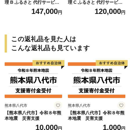
理 B ふるさと 代行サービス
理 C ふるさと 代行サービス
1時間 程度 × 12回 建物 外部
2時間 程度 × 6回 建物 外部
147,000
120,000
円
円
状況 確認 2ヶ月に1回 雨漏り
状況 確認 2ヶ月に1回 雨漏り
カビ 目視確認 写真撮影 庭木
カビ 目視確認 写真撮影 庭木
の確認 防犯確認 郵便物 チェ
の確認 防犯確認 郵便物 チェ
ック チラシ 回収 廃棄 提案
ック チラシ 回収 廃棄 提案
助言 愛知県 小牧市
助言 愛知県 小牧市
この返礼品を見た人は
こんな返礼品も見ています
熊本県八代市
熊本県八代市
【熊本県八代市】令和８年熊
【熊本県八代市】令和８年熊
本地震 災害支援
本地震 災害支援
10,000
1,000
円
円