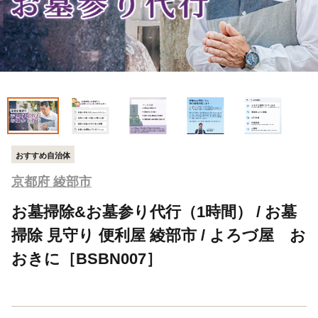
おすすめ自治体
京都府 綾部市
お墓掃除&お墓参り代行（1時間） / お墓
掃除 見守り 便利屋 綾部市 / よろづ屋 お
おきに［BSBN007］