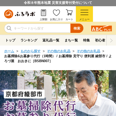
令和８年熊本地震 災害支援寄付受付について
上限額
お気に入り
カート
メニュー
検索
トップ
ランキング
返礼品一覧
まち一覧
特集
初心者ガイド
ホーム
ものから探す
その他のお礼品
その他のお礼品
お墓掃除&お墓参り代行（1時間） / お墓掃除 見守り 便利屋 綾部市 / よ
ろづ屋 おおきに［BSBN007］