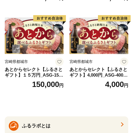
宮崎県都城市
宮崎県都城市
あとからセレクト【ふるさと
あとからセレクト【ふるさと
ギフト】１５万円_ASG-1500
ギフト】4,000円_ASG-4000_
00
(都城市) 後から選べる返礼品
150,000
4,000
円
円
ギフト ギフトポイント 品数2
200点以上 あとから選ぶ カタ
ログギフト カタログ ギフト
券 あとから選べる あとから
ギフト 返礼品カタログ グル
メカタログ ギフト肉 グルメ
ギフト フルーツギフト 肉 焼
ふるラボとは
酎 サーモン 野菜 魚介 海産物
うなぎ ゴルフ ふるさとチョ