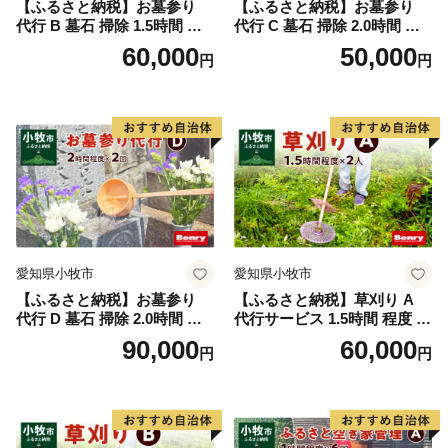
【ふるさと納税】お墓参り
【ふるさと納税】お墓参り
代行 B 墓石 掃除 1.5時間 程
代行 C 墓石 掃除 2.0時間 程
度 × 2回 お参り 献花 献香 雑
度 お参り 献花 献香 雑草 除
60,000
50,000
円
円
草 除去 処分 草抜き 清掃 お
去 処分 草抜き 清掃 お手入れ
手入れ 水洗い 水拭き 汚れ落
水洗い 水拭き 汚れ落とし 代
とし 代行サービス 和形墓石
行サービス 和形墓石 洋型墓
洋型墓石 デザイン墓石 愛知
石 デザイン墓石 愛知県 小牧
県 小牧市
市
愛知県小牧市
愛知県小牧市
【ふるさと納税】お墓参り
【ふるさと納税】草刈り A
代行 D 墓石 掃除 2.0時間 程
代行サービス 1.5時間 程度 2
度 × 2回 お参り 献花 献香 雑
人作業 伐採 低草木 剪定 ゴミ
90,000
60,000
円
円
草 除去 処分 草抜き 清掃 お
拾い 清掃 雑草 除去 除草 作
手入れ 水洗い 水拭き 汚れ落
業 状況 完了報告 撮影 庭 田
とし 代行サービス 和形墓石
畑 遊休地 空地 ベンリーさつ
洋型墓石 デザイン墓石 愛知
き小牧味岡店 愛知県 小牧市
県 小牧市