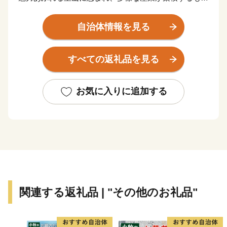
づくりのまちとして快適性と利便性を併せ持つ田園都市
です。清らかな水と自然豊かな風土から四季折々に自慢
自治体情報を見る
の特産品が生産され、お米やお茶・丹波栗をはじめ、み
ず菜や万願寺甘とうなどの京野菜、清流「由良川」で育
すべての返礼品を見る
つた鮎や丹波の猪肉も絶品です。
お気に入りに追加する
関連する返礼品 | "その他のお礼品"