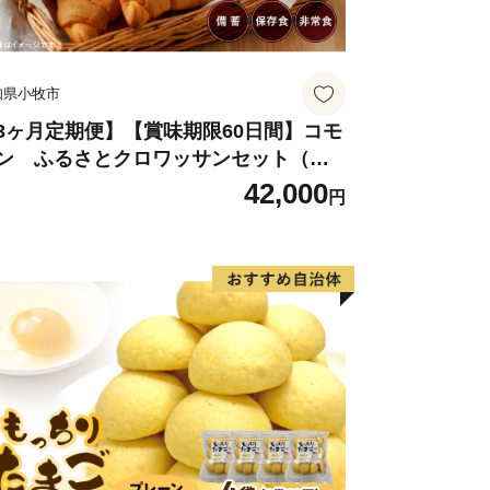
度より９年間のまちづくりを行う総合
の未来像を「人・自然・伝統 与謝野で
ました。
知県小牧市
ちづくりを基本理念に、自分でできる
、地域でできることは地域でする「共
3ヶ月定期便】【賞味期限60日間】コモ
ン ふるさとクロワッサンセット（計9
貢献である「商助」、そして行政が行う
個）／災害用備蓄 保存食 非常食 防災グ
42,000
の「助」が補完し合う、地域全体による
円
ズにも
に与謝野町は取り組んでいます。
未来へとつなぎます。
典（返礼品）について
―――――――――――――
受領の場合、特典を再度送付することは
取りいただくようお願いします。
からのご寄附の場合は、特典を送付する