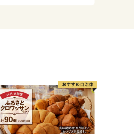
福知山市、東は宮津市、西は京丹後市、
新緑、夏はひまわり畑、秋は黄金色の稲
」と呼ばれる季節風が雪を運ぶ、季節毎
る地域です。
産業や農業の技術を長年にわたり継承
わられた技術を磨き上げ、伝統の中に現
とで、現代のものづくりとして伝統を
今日までの文化と伝統を紡ぎ織りなし
」、農業分野における独自モデル「自然
は、与謝野町の誇りの結晶です。これら
をお届けすることで、遠くにいても与謝
るさと与謝野を感じていただければと思