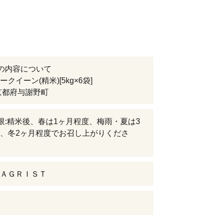
の内容について
クイーン(精米)[5kg×6袋]
京都府与謝野町
限:精米後、春は1ヶ月程度、梅雨・夏は3
、冬2ヶ月程度でお召し上がりくださ
ＡＧＲＩＳＴ