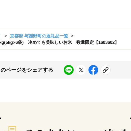
町
京都府 与謝野町の返礼品一覧
(5kg×6袋) 冷めても美味しいお米 数量限定【1683602】
このページをシェアする