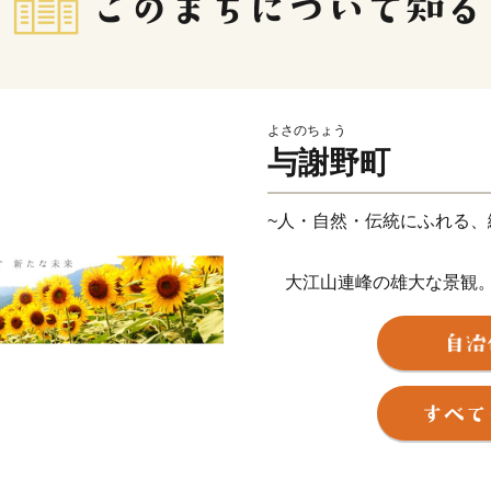
よさのちょう
与謝野町
~人・自然・伝統にふれる、
大江山連峰の雄大な景観。
そして、日本三景「天橋立
空の自然に恵まれた美しい
平成18年３月１日に加悦
た与謝野町は、総面積108.
り、南北約20km の間に