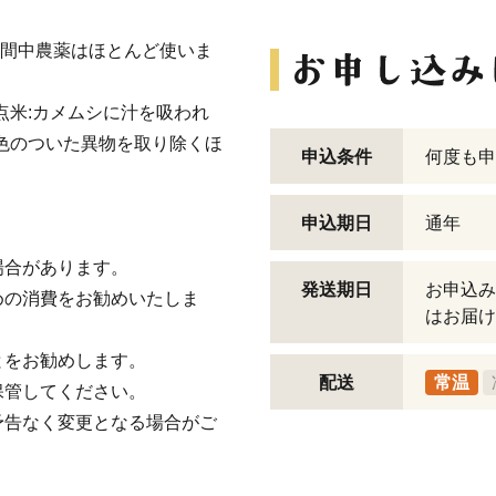
期間中農薬はほとんど使いま
点米:カメムシに汁を吸われ
色のついた異物を取り除くほ
申込条件
何度も申
申込期日
通年
場合があります。
発送期日
お申込み
めの消費をお勧めいたしま
はお届け
とをお勧めします。
配送
常温
保管してください。
予告なく変更となる場合がご