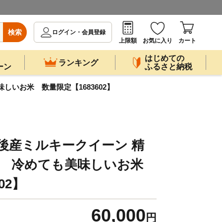
検索
ログイン・会員登録
上限額
お気に入り
カート
はじめての
ランキング
ーン
ふるさと納税
味しいお米 数量限定【1683602】
後産ミルキークイーン 精
×6袋) 冷めても美味しいお米
02】
60,000
円