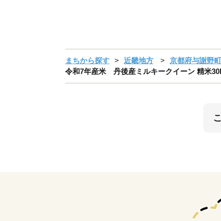
まちから探す
近畿地方
京都府与謝野
令和7年産米 丹後産ミルキークイーン 精米30kg