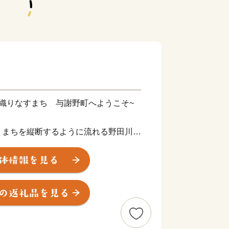
織りなすまち 与謝野町へようこそ~
まちを縦断するように流れる野田川。
」を望む阿蘇海。与謝野町は、水と緑と
町です。
町・岩滝町・野田川町が合併し生まれ
38km2に、約２万２千人が暮らしてお
街並みや集落が連なります。日本海に面し