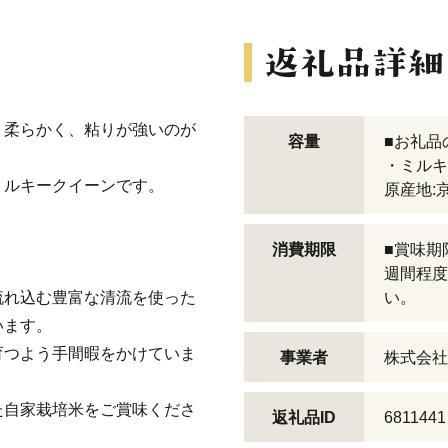
、柔らかく、粘りが強いのが
容量
■お礼品
・ミルキー
ミルキークイーンです。
原産地:
消費期限
■賞味期
週間程度
流れ込む豊富な清流を使った
い。
います。
育つよう手間暇をかけていま
事業者
株式会社
た自家栽培米をご賞味くださ
返礼品ID
6811441