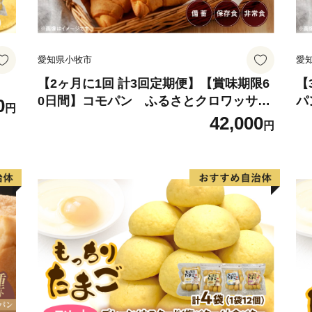
与謝野町では、平成30年
的計画の指針として、まち
織りなす新たな未来」とし
愛知県小牧市
愛
住民と行政の協働によるま
ことは自分でする「自助」
【2ヶ月に1回 計3回定期便】【賞味期限6
【
0日間】コモパン ふるさとクロワッサン
パ
0
助」、企業・事業所の地域
円
セット（計90個）／災害用備蓄 保存食 非
0
42,000
「公助」。これらそれぞれ
円
常食 防災グッズにも
ッ
協働（総働）のまちづくり
あなたの想いを与謝野町の
■ 与謝野町ふるさと納税特
――――――――――――
※長期不在等による特典未
できません。確実にお受け
※与謝野町にお住まいの方