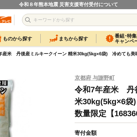
令和８年熊本地震 災害支援寄付受付について
番組･特集
ものから探す
まちから探す
キャンペ
年産米 丹後産ミルキークイーン 精米30kg(5kg×6袋) 冷めても美
京都府 与謝野町
令和7年産米 丹
米30kg(5kg
数量限定【16836
寄付金額