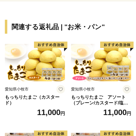
そんな最先端の企業が立地する一方で、自然あふれる景
観や、歴史、文化もしっかりと継承されています。
関連する返礼品 | "お米・パン"
国指定史跡である竹原古墳は、装飾古墳として状態もよ
く、どなたでもご覧いただけます。
また、奈良時代から続く脇田温泉は、江戸時代の儒学
者、貝原益軒も絶賛したと言われています。
歴史、文化、産業のバランスが整う山紫水明なまち。ぜ
ひ一度、宮若市へお越しください。
愛知県小牧市
愛知県小牧市
もっちりたまご（カスター
もっちりたまご アソート
ド）
（プレーン/カスタード/塩バ
ター/小倉バター）
11,000
11,000
円
円