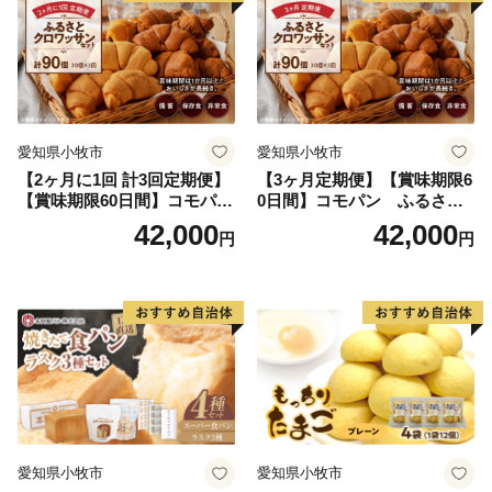
愛知県小牧市
愛知県小牧市
【2ヶ月に1回 計3回定期便】
【3ヶ月定期便】【賞味期限6
【賞味期限60日間】コモパ
0日間】コモパン ふるさと
ン ふるさとクロワッサンセ
クロワッサンセット（計90
42,000
42,000
円
円
ット（計90個）／災害用備蓄
個）／災害用備蓄 保存食 非
保存食 非常食 防災グッズに
常食 防災グッズにも
も
愛知県小牧市
愛知県小牧市