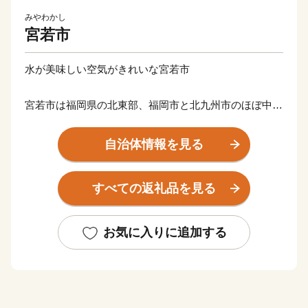
みやわかし
宮若市
水が美味しい空気がきれいな宮若市
宮若市は福岡県の北東部、福岡市と北九州市のほぼ中間
に位置する人口約25,000人のまちです。
自治体情報を見る
かつては石炭産業とともに栄えましたが、現在は、トヨ
タ自動車九州㈱を中心に、日本経済を牽引する自動車産
すべての返礼品を見る
業を担っているほか、㈱トライアルホールディングス傘
下の㈱トライアルカンパニーが参入し、産地産直レスト
ラン「グロッサリア」をはじめとする多くの事業を展開
お気に入りに追加する
しています。なかでも「リモートワークタウンムスブ宮
若」は、ＡＩ開発拠点として様々な事業から熱い注目を
浴びています。