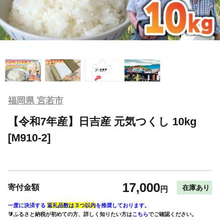
福岡県 宮若市
【令和7年産】日吉産 元気つくし 10kg
[M910-2]
17,000
寄付金額
在庫あり
円
一度に決済する
返礼品数は３つ以内
を推奨しております。
🔰ふるさと納税が初めての方、詳しく知りたい方は
こちら
でご確認ください。