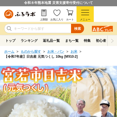
令和８年熊本地震 災害支援寄付受付について
上限額
お気に入り
カート
メニュー
検索
トップ
ランキング
返礼品一覧
まち一覧
特集
初心者ガイド
ホーム
ものから探す
お米・パン
お米
【令和7年産】日吉産 元気つくし 10kg [M910-2]