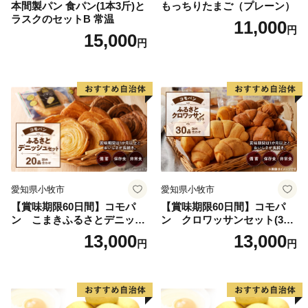
本間製パン 食パン(1本3斤)と
もっちりたまご（プレーン）
ラスクのセットB 常温
11,000
円
15,000
円
愛知県小牧市
愛知県小牧市
【賞味期限60日間】コモパ
【賞味期限60日間】コモパ
ン こまきふるさとデニッシ
ン クロワッサンセット(30
ュセット（20個入り）／災害
個入り)／災害用備蓄 保存食
13,000
13,000
円
円
用備蓄 保存食 非常食 防災グ
非常食 防災グッズにも
ッズにも