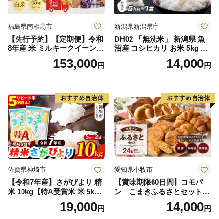
福島県南相馬市
新潟県新潟県庁
【先行予約】【定期便】令和
DH02 「無洗米」 新潟県 魚
8年産 米 ミルキークイーン
沼産 コシヒカリ お米 5kg こ
白米 45kg (5kg×9回) | ミルキ
しひかり 精米 米（お米の美
153,000
14,000
円
円
ークイーン 米5kg 福島 福島
味しい炊き方ガイド付き）
県産 福島産 精米 お米 米 コ
メ 武田ファーム サムランド
福島県 南相馬市 cu006-ae
佐賀県神埼市
愛知県小牧市
【令和7年産】さがびより 精
【賞味期限60日間】コモパ
米 10kg【特A受賞米 米 5kg×
ン こまきふるさとセット
2袋 お米 コメ こめ 国産 美味
（24個入り）／災害用備蓄
19,000
14,000
円
円
しい ブランド米 人気 ランキ
保存食 非常食 防災グッズに