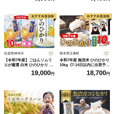
真空パック包装 真空包装 長
産米 お米 生活応援米
期保存 単一原料米 鳥取県日
野町産 Elevation
佐賀県神埼市
熊本県玉東町
【令和7年産】ごはんソムリ
令和7年産 無洗米 ひのひかり
エが厳選 白米 ひのひかり 10
10kg《7-14日以内に出荷予定
kg【神埼市産 米 お米 精米 白
(土日祝除く)》コメ 米 無洗米
19,000
18,700
円
円
米 10kg 5kg×2 ひのひかり ブ
令和7年産 高レビュー｜人気
ランド米 食味鑑定士】(H063
米 熊本県産米 お米 生活応援
164)
米