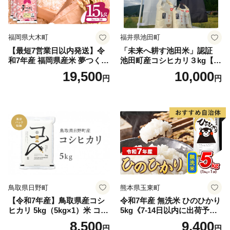
福岡県大木町
福井県池田町
【最短7営業日以内発送】令
「未来へ耕す池田米」認証
和7年産 福岡県産米 夢つくし
池田町産コシヒカリ３kg【お
15kg 精米 ※北海道・沖縄・
1人様につき３セットまで】
19,500
10,000
円
円
離島は配送不可
鳥取県日野町
熊本県玉東町
【令和7年産】鳥取県産コシ
令和7年産 無洗米 ひのひかり
ヒカリ 5kg（5kg×1）米 コシ
5kg《7-14日以内に出荷予定
ヒカリ こしひかり お米 白米
(土日祝除く)》コメ 米 無洗米
8,500
9,400
円
円
精米 5キロ おこめ こめ コメ
高レビュー｜人気米 熊本県