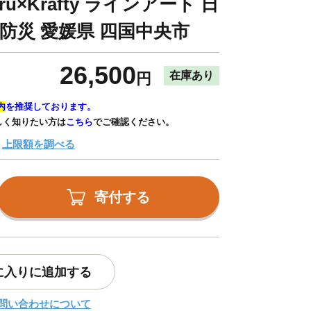
u×Krafty ラインアート 日
 防災 愛媛県 四国中央市
26,500
在庫あり
円
内
を推奨しております。
しく知りたい方は
こちら
でご確認ください。
上限額を調べる
寄付する
に入りに追加する
問い合わせについて