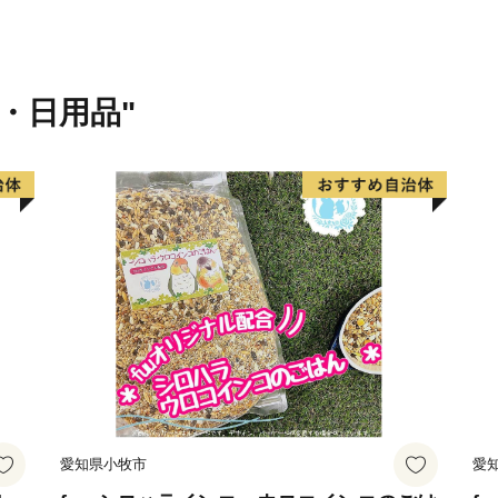
【ふるさと納税の対象とな
四国中央市は、総務大臣よ
指定されました。
今後も適正かつ公正な運営
貨・日用品"
四国中央市を応援いただき
愛知県小牧市
愛