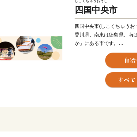
しこくちゅうおうし
四国中央市
四国中央市(しこくちゅうお
香川県、南東は徳島県、南
か」にある市です。
県都松山市と高松市へは約80
までは約100 km、大阪市へ約
にあります。
古くから「お札と切手以外
な紙製品がこの地で現在も
また、紙・パルプ製品分野
20年連続全国1位となるな
す。