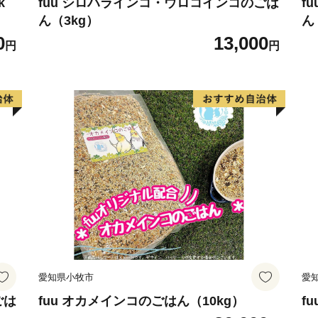
k
fuu シロハラインコ・ウロコインコのごは
f
ん（3kg）
ん
0
13,000
円
円
愛知県小牧市
愛
ごは
fuu オカメインコのごはん（10kg）
f