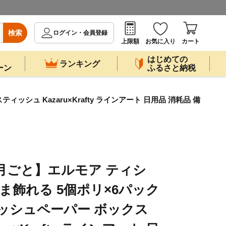
検索
ログイン・会員登録
上限額
お気に入り
カート
はじめての
ランキング
ーン
ふるさと納税
シュ Kazaru×Krafty ラインアート 日用品 消耗品 備
ヶ月ごと】エルモア ティシ
まま飾れる 5個ポリ×6パック
ッシュペーパー ボックス