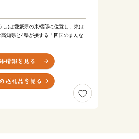
うし)は愛媛県の東端部に位置し、東は
は高知県と4県が接する「四国のまんな
 km、高知市までは約60 km、徳島市
300 km、東京都まで約800 kmの距離
は何でも揃う」と言われるほど多種多様
生産されています。
における自治体別「製造品出荷額等」で
ど、名実共に「日本一の紙のまち」で