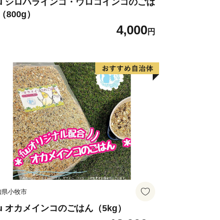
uu シロハラインコ・ウロコインコのごは
（800g）
4,000
円
知県小牧市
uu オカメインコのごはん（5kg）