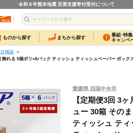
令和８年熊本地震 災害支援寄付受付について
番組･特集
ものから探す
まちから探す
キャンペ
・日用品
飾れる 5個ポリ×6パック ティッシュ ティッシュペーパー ボックスティッ
愛媛県 四国中央市
【定期便3回 3
ュー 30箱 その
ティッシュ ティ