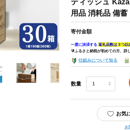
ティッシュ Kazar
用品 消耗品 備蓄
寄付金額
一度に決済する
返礼品数は３つ以
🔰ふるさと納税が初めての方、詳
仕組みについて知る
数量
お気
お