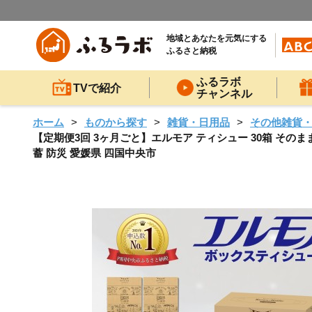
地域とあなたを元気にする
ふるさと納税
ふるラボ
TVで紹介
チャンネル
ホーム
ものから探す
雑貨・日用品
その他雑貨
【定期便3回 3ヶ月ごと】エルモア ティシュー 30箱 そのまま
蓄 防災 愛媛県 四国中央市