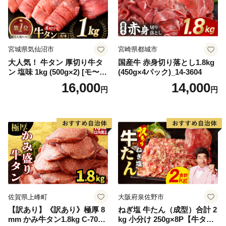
宮城県気仙沼市
宮崎県都城市
大人気！ 牛タン 厚切り牛タ
国産牛 赤身切り落とし1.8kg
ン 塩味 1kg (500g×2) [モ〜ラ
(450g×4パック)_14-3604
ンド 宮城県 気仙沼市 205646
16,000
14,000
円
円
60] 肉 牛肉 精肉 牛たん 牛タ
ン塩 牛たん塩 冷凍 焼肉 BB
Q アウトドア バーベキュー
厚切り タン
佐賀県上峰町
大阪府泉佐野市
【訳あり】《訳あり》極厚 8
ねぎ塩 牛たん（成型）合計 2
mm かみ牛タン1.8kg C-709-
kg 小分け 250g×8P【牛タン