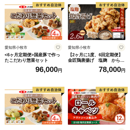
愛知県小牧市
愛知県小牧市
<6ヶ月定期便>国産豚で作っ
【2ヶ月に1度、6回定期便】
たこだわり惣菜セット
金匠鶏唐揚げ 塩麹 からあ
げ
96,000
78,000
円
円