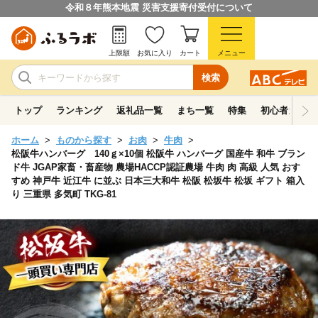
令和８年熊本地震 災害支援寄付受付について
上限額
お気に入り
カート
メニュー
検索
トップ
ランキング
返礼品一覧
まち一覧
特集
初心者ガイド
ホーム
ものから探す
お肉
牛肉
松阪牛ハンバーグ 140ｇ×10個 松阪牛 ハンバーグ 国産牛 和牛 ブラン
ド牛 JGAP家畜・畜産物 農場HACCP認証農場 牛肉 肉 高級 人気 おす
すめ 神戸牛 近江牛 に並ぶ 日本三大和牛 松阪 松坂牛 松坂 ギフト 箱入
り 三重県 多気町 TKG-81