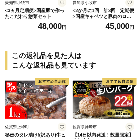
愛知県小牧市
愛知県小牧市
<3ヵ月定期便>国産豚で作っ
<2か月に1回 計3回 定期便
たこだわり惣菜セット
>国産キャベツと豚肉のロー
ルキャベツ（6P入り）
48,000
45,000
円
円
この返礼品を見た人は
こんな返礼品も見ています
佐賀県上峰町
佐賀県神埼市
秘伝のタレ漬け!(訳あり)牛ヒ
【14日以内発送！数量限定】