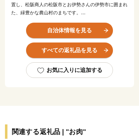
置し、松阪商人の松阪市とお伊勢さんの伊勢市に囲まれ
た、緑豊かな農山村のまちです。
気が多いまちと書きますが、気はかつて氣と書き、氣は
命の意味があることから、多くの命を育む場所、命を支
自治体情報を見る
えるのは食であることから、たくさんの食べ物が採れる
場所という意味があります。
すべての返礼品を見る
世界のブランド松阪牛の全体の20％を肥育する一大産地
であり、さらに日本三大茶のひとつ伊勢茶の栽培も盛ん
で、春にはほのかなお茶のいい香りに包まれます。
お気に入りに追加する
他にも、多気町でしか栽培出来ない特産の伊勢いもや、
多気町発祥の前川次郎柿など、町の名の由来のとおり、
かねてから多くの産品が栽培されてきました。
多気町の自慢は、これらの豊富な食材だけではありませ
ん。前述の松阪牛肥育農家直営レストランや、伊勢いも
料理専門店、ある全国紙で全国2位に輝いた農園レスト
関連する返礼品 | "お肉"
ラン、清流宮川の畔で絶景を観ながら味わえる茅葺き日