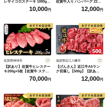
レサイコロステーキ 1000g
佐賀牛入り ハンバーグ 22個
【B-1098-AS】
2.6kg(120g×22個)【佐賀牛
10,000
12,000
円
円
黒毛和牛 ブランド牛 九州 ハ
ンバーグ 牛肉 豚肉 国産 お弁
当 おかず 惣菜 おすすめ 人
気】(H083106)
佐賀県神埼市
滋賀県近江八幡市
【訳あり】佐賀牛ヒレステー
【げんさん】近江牛A5ラン
キ200g×5枚【佐賀牛 ステー
ク切落し【500g】【訳あり】
キ ブランド肉 ヒレ肉 フィレ
【DG12W】
70,000
12,000
円
円
肉 ジューシー ヘルシー】(H0
65175)