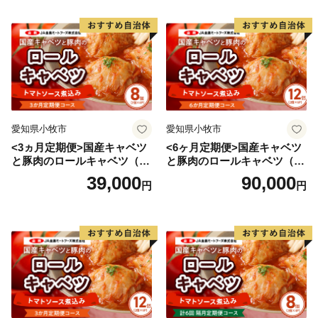
本料理などなど、魅力的な飲食店が多数あります。
そして、何といっても全国的にも大変珍しい高校生が運
営するレストラン、その名も「高校生レストラン まご
の店」があり、営業日は多くのお客様で賑わっていま
す。
私たちは、地域の産品を大切に、食の取り組みを進め、
愛知県小牧市
愛知県小牧市
紡いできた農山村の原風景と営みを大切にしながら、次
<3ヵ月定期便>国産キャベツ
<6ヶ月定期便>国産キャベツ
世代への引き継いでいきたいと考えています。
と豚肉のロールキャベツ（4P
と豚肉のロールキャベツ（6P
入り）
入り）
39,000
90,000
円
円
あなたとつながる。明日につなげる。多気町ふるさと納
税。
気持ちあふれる、気が多いまち－多気町。ぜひ、応援し
てください。