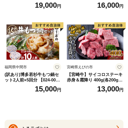
AS
牛肉 焼肉用 薄切り 訳あり サ
19,000
16,000
円
円
イズ不揃い】
福岡県中間市
宮崎県えびの市
(訳あり)博多若杉牛もつ鍋セ
【宮崎牛】サイコロステーキ
ット2人前×5回分 【024-002
赤身＆霜降り 400g(各200g×
7】
１P 計2P) 真空パック 冷凍
15,000
13,000
円
円