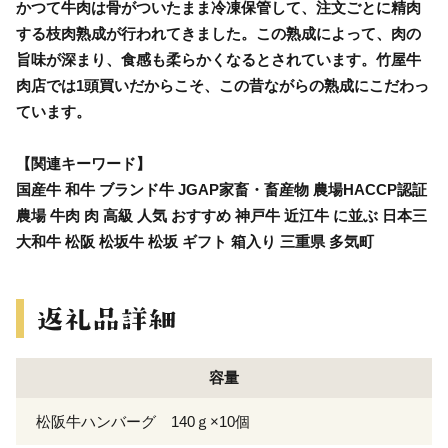
かつて牛肉は骨がついたまま冷凍保管して、注文ごとに精肉
する枝肉熟成が行われてきました。この熟成によって、肉の
旨味が深まり、食感も柔らかくなるとされています。竹屋牛
肉店では1頭買いだからこそ、この昔ながらの熟成にこだわっ
ています。
【関連キーワード】
国産牛 和牛 ブランド牛 JGAP家畜・畜産物 農場HACCP認証
農場 牛肉 肉 高級 人気 おすすめ 神戸牛 近江牛 に並ぶ 日本三
大和牛 松阪 松坂牛 松坂 ギフト 箱入り 三重県 多気町
容量
松阪牛ハンバーグ 140ｇ×10個