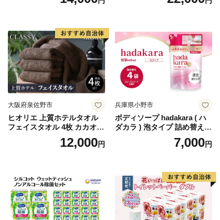
円
円
ール×8パック) 開成町 トイレ
ットペーパーダブル 日用品
国産 新生活 ダブル SDGs 備
蓄 防災 エコ 消耗品 生活雑貨
生活用品 無香料 トイレット
ペーパー ダブル といれっと
ぺーぱー トイレ クレシア ト
イレットペーパー [BDBH002
-1]
大阪府泉佐野市
兵庫県小野市
ヒオリエ 上質ホテルタオル
ボディソープ hadakara ( ハ
フェイスタオル 4枚 カカオ
ダカラ ) 泡タイプ 詰め替え 4
【タオル 泉州タオル 吸水 普
40ml×4袋 ボディーソープ 泡
12,000
7,000
円
円
段使い 無地 シンプル 日用品
ボディソープ 泡 日用品 消耗
ふわふわ ふかふか 家族 たお
品 バス用品 大容量 いい 匂い
る 一人暮らし】
ボディ 保湿 LION ライオン
泡石鹸 石鹸 兵庫 兵庫県 小野
市