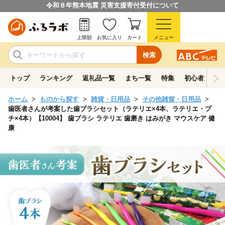
令和８年熊本地震 災害支援寄付受付について
上限額
お気に入り
カート
メニュー
検索
トップ
ランキング
返礼品一覧
まち一覧
特集
初心者ガイド
ホーム
ものから探す
雑貨・日用品
その他雑貨・日用品
歯医者さんが考案した歯ブラシセット（ラテリエ×4本、ラテリエ・プ
チ×4本）【10004】 歯ブラシ ラテリエ 歯磨き はみがき マウスケア 健
康