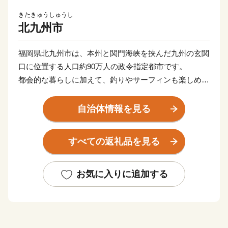
きたきゅうしゅうし
北九州市
福岡県北九州市は、本州と関門海峡を挟んだ九州の玄関
口に位置する人口約90万人の政令指定都市です。
都会的な暮らしに加えて、釣りやサーフィンも楽しめる
海や、四季折々の草花が生息する山など豊かな自然に囲
まれた、地方暮らしの両方を楽しめる都市です。
自治体情報を見る
関門海峡ふぐ刺身・シャボン玉石けん・肉うどん・辛子
明太子など本市ならではの返礼品に加え、黒毛和牛・ウ
すべての返礼品を見る
ナギ・カニなど全国的に人気の返礼品も豊富に揃えてい
ます。
ふるさと納税を通じて、ぜひ北九州市の魅力をご体感く
お気に入りに追加する
ださい！