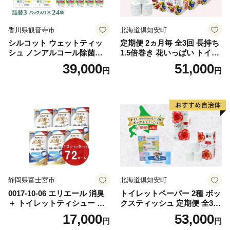
香川県観音寺市
北海道倶知安町
シルコット ウェットティッ
定期便 2ヵ月毎 全3回 長持ち
シュ ノンアルコール除菌詰
1.5倍巻き 花いっぱい トイレ
替（43枚×3P）×24袋 日用品
ットペーパー ダブル 45ｍ 計
39,000
51,000
円
円
おもちゃ 拭き取り 手拭き 外
72ロール 全18種 花柄 プリン
出時 お出かけ時 食事前 緑茶
ト ハーブ 香り付き 日本製 ま
カテキン配合
とめ買い 防災 常備品 ペーパ
ー 消耗品 備蓄 送料無料 北海
道 倶知安町 日用品
静岡県富士宮市
北海道倶知安町
0017-10-06 エリエール 消臭
トイレットペーパー 2種 ボッ
＋ トイレットティシュー し
クスティッシュ 定期便 全3
っかり香るフレッシュクリア
回 日本製 まとめ買い 防災
17,000
53,000
円
円
の香り ダブル 12ロール×6パ
常備品 日用雑貨 消耗品 生活