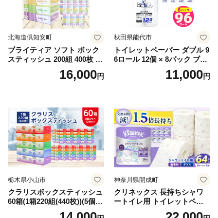
北海道倶知安町
秋田県能代市
ブライティア ソフト ボック
トイレットペーパー ダブル 9
スティッシュ 200組 400枚 60
6ロール 12個 × 8パック ブラ
箱 日本製 まとめ買い ティッ
ンカ 再生紙 100％ 芯あり 日
16,000
11,000
円
円
シュ リサイクル 長持 防災 常
用品 消耗品 無香料 生活用品
備品 日用雑貨 消耗品 生活必
備蓄 秋田県 能代市 送料無料
需品 備蓄 ペーパー 紙 北海道
《能代製紙》
倶知安町 日用品
栃木県小山市
神奈川県開成町
クラリスボックスティッシュ
クリネックス 長持ちシャワ
60箱(1箱220組(440枚))(5個入
ートイレ用 トイレットペー
り×12セット)【1256759】
パー（ダブル）64ロール(8ロ
14,000
22,000