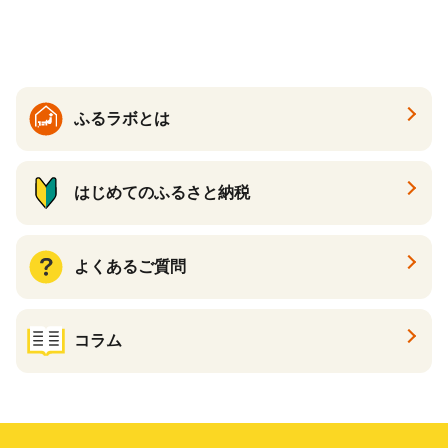
ック 72ロール 25m トイレ
必需品 大容量 備蓄 リサイク
ットペーパー パルプ100％ 消
ル ティッシュ ペーパー まと
臭 防臭 日用品 消耗品 備蓄
め買い 雑貨 倶知安町
ふるラボとは
はじめてのふるさと納税
よくあるご質問
コラム