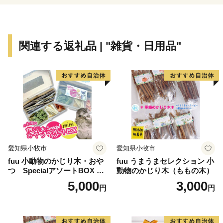
関連する返礼品 | "雑貨・日用品"
愛知県小牧市
愛知県小牧市
fuu 小動物のかじり木・おや
fuu うまうまセレクション 小
つ SpecialアソートBOX mi
動物のかじり木（ももの木）
ni（1個）
5,000
3,000
円
円