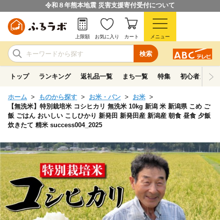
令和８年熊本地震 災害支援寄付受付について
上限額
お気に入り
カート
メニュー
検索
トップ
ランキング
返礼品一覧
まち一覧
特集
初心者ガイド
ホーム
ものから探す
お米・パン
お米
【無洗米】特別栽培米 コシヒカリ 無洗米 10kg 新潟 米 新潟県 こめ ご
飯 ごはん おいしい こしひかり 新発田 新発田産 新潟産 朝食 昼食 夕飯
炊きたて 精米 success004_2025