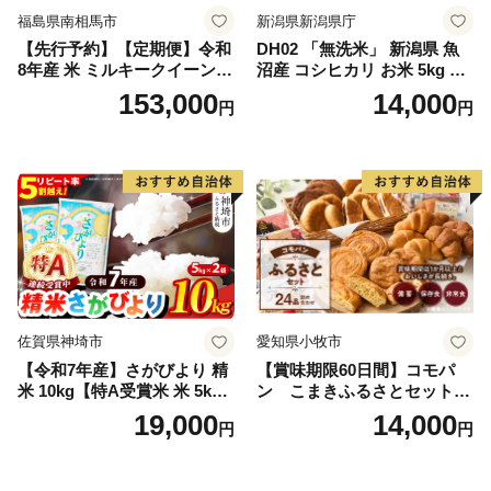
福島県南相馬市
新潟県新潟県庁
【先行予約】【定期便】令和
DH02 「無洗米」 新潟県 魚
8年産 米 ミルキークイーン
沼産 コシヒカリ お米 5kg こ
白米 45kg (5kg×9回) | ミルキ
しひかり 精米 米（お米の美
153,000
14,000
円
円
ークイーン 米5kg 福島 福島
味しい炊き方ガイド付き）
県産 福島産 精米 お米 米 コ
メ 武田ファーム サムランド
福島県 南相馬市 cu006-ae
佐賀県神埼市
愛知県小牧市
【令和7年産】さがびより 精
【賞味期限60日間】コモパ
米 10kg【特A受賞米 米 5kg×
ン こまきふるさとセット
2袋 お米 コメ こめ 国産 美味
（24個入り）／災害用備蓄
19,000
14,000
円
円
しい ブランド米 人気 ランキ
保存食 非常食 防災グッズに
ング 増田米穀】(H015224)
も