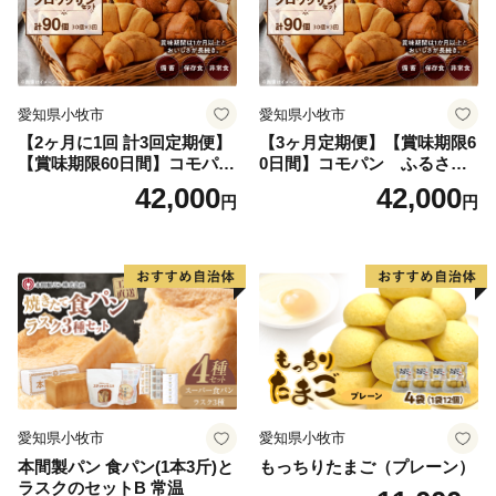
愛知県小牧市
愛知県小牧市
【2ヶ月に1回 計3回定期便】
【3ヶ月定期便】【賞味期限6
【賞味期限60日間】コモパ
0日間】コモパン ふるさと
ン ふるさとクロワッサンセ
クロワッサンセット（計90
42,000
42,000
円
円
ット（計90個）／災害用備蓄
個）／災害用備蓄 保存食 非
保存食 非常食 防災グッズに
常食 防災グッズにも
も
愛知県小牧市
愛知県小牧市
本間製パン 食パン(1本3斤)と
もっちりたまご（プレーン）
ラスクのセットB 常温