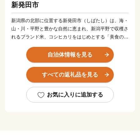
新発田市
新潟県の北部に位置する新発田市（しばたし）は、海・
山・川・平野と豊かな自然に恵まれ、新潟平野で収穫さ
れるブランド米、コシヒカリをはじめとする「美食の
都」です。また、全国でも大変珍しい三匹の鯱を配する
三階櫓という新発田のシンボル新発田城のある城下町で
自治体情報を見る
もあります。歴史と文化が漂うまちをお愉しみいただい
た後は、全国でもトップクラスの硫黄成分含有量を誇る
すべての返礼品を見る
名湯『月岡温泉』で、エメラルドグリーンに輝くお湯を
堪能し、四季折々の多彩な食材を使った新発田の自慢の
味を堪能できます。
お気に入りに追加する
観光スポットに立ち寄り、旅館でゆったり、美味しい料
理に舌鼓。そんな贅沢時間がすごせるまち『新発田』で
す。
新発田市は新発田市出身の富樫勇樹選手を応援していま