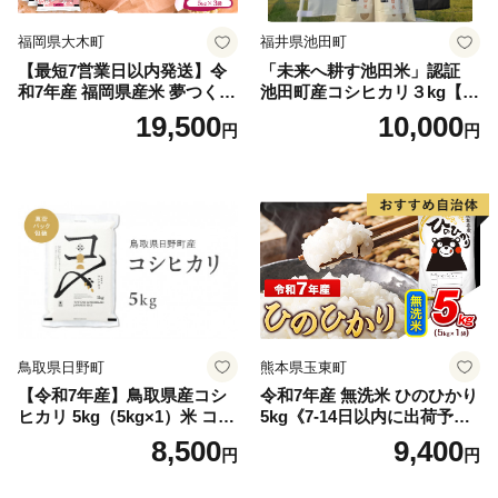
福岡県大木町
福井県池田町
【最短7営業日以内発送】令
「未来へ耕す池田米」認証
和7年産 福岡県産米 夢つくし
池田町産コシヒカリ３kg【お
15kg 精米 ※北海道・沖縄・
1人様につき３セットまで】
19,500
10,000
円
円
離島は配送不可
鳥取県日野町
熊本県玉東町
【令和7年産】鳥取県産コシ
令和7年産 無洗米 ひのひかり
ヒカリ 5kg（5kg×1）米 コシ
5kg《7-14日以内に出荷予定
ヒカリ こしひかり お米 白米
(土日祝除く)》コメ 米 無洗米
8,500
9,400
円
円
精米 5キロ おこめ こめ コメ
高レビュー｜人気米 熊本県
真空パック包装 真空包装 長
産米 お米 生活応援米