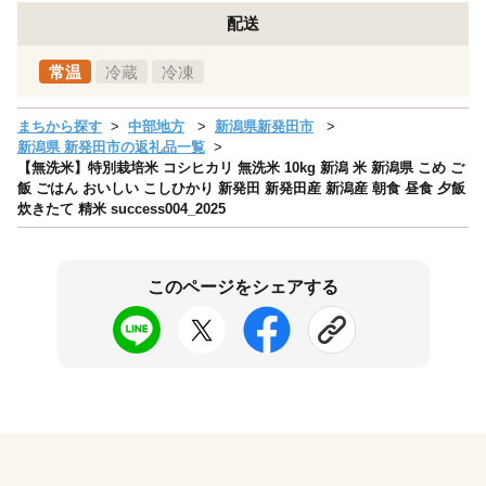
配送
常温
冷蔵
冷凍
まちから探す
中部地方
新潟県新発田市
新潟県 新発田市の返礼品一覧
【無洗米】特別栽培米 コシヒカリ 無洗米 10kg 新潟 米 新潟県 こめ ご
飯 ごはん おいしい こしひかり 新発田 新発田産 新潟産 朝食 昼食 夕飯
炊きたて 精米 success004_2025
このページをシェアする