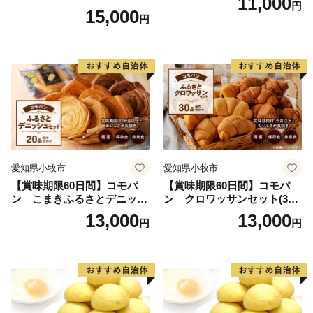
11,000
円
15,000
円
愛知県小牧市
愛知県小牧市
【賞味期限60日間】コモパ
【賞味期限60日間】コモパ
ン こまきふるさとデニッシ
ン クロワッサンセット(30
ュセット（20個入り）／災害
個入り)／災害用備蓄 保存食
13,000
13,000
円
円
用備蓄 保存食 非常食 防災グ
非常食 防災グッズにも
ッズにも