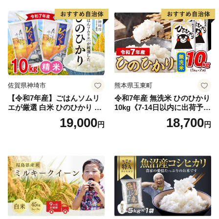
期保存 単一原料米 鳥取県日
野町産 Elevation
佐賀県神埼市
熊本県玉東町
【令和7年産】ごはんソムリ
令和7年産 無洗米 ひのひかり
エが厳選 白米 ひのひかり 10
10kg《7-14日以内に出荷予定
kg【神埼市産 米 お米 精米 白
(土日祝除く)》コメ 米 無洗米
19,000
18,700
円
円
米 10kg 5kg×2 ひのひかり ブ
令和7年産 高レビュー｜人気
ランド米 食味鑑定士】(H063
米 熊本県産米 お米 生活応援
164)
米