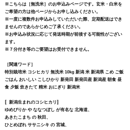
※こちらは［無洗米］のお申込みページです。玄米・白米を
ご希望の方は他ページからお申し込みください。
※一度に複数件お申込みしていただいた際、定期配送はでき
ませんのであらかじめご了承ください。
※お申込み状況に応じて発送時期が前後する可能性がござい
ます。
※７分付き等のご要望はお受付できません。
［関連ワード］
特別栽培米 コシヒカリ 無洗米 10kg 新潟 米 新潟県 こめ ご飯
ごはん おいしい こしひかり 新発田 新発田産 新潟産 朝食 昼
食 夕飯 炊きたて 精米 おにぎり 新潟米
〚新潟生まれのコシヒカリ〛
ゆめぴりか や ななつぼし が有名な 北海道、
あきたこまち の 秋田、
ひとめぼれ ササニシキ の 宮城、