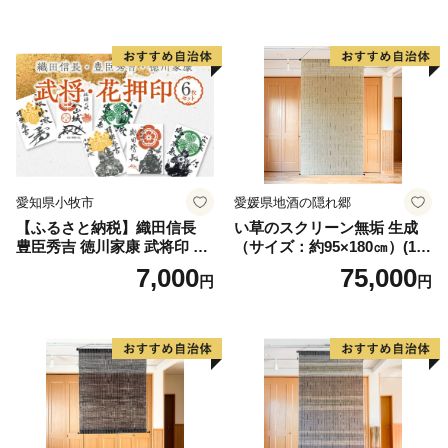
ト 池谷公智 渾身の一作 作品
ーティスト 池谷公智 渾身の
雑貨 工芸品 グッズ 愛知県 小
一作 作品 雑貨 工芸品 グッズ
牧市 お取り寄せ 送料無料
愛知県 小牧市 お取り寄せ 送
料無料
愛知県小牧市
愛媛県地酒の隠れ郷
【ふるさと納税】織田信長
い草のスクリーン無垢 生成
豊臣秀吉 徳川家康 武将印 花
（サイズ：約95×180㎝）(14
押印 6枚 セット イラスト 戦
3)
7,000
75,000
円
円
国 武将 小牧山城 墨絵 龍画師
書道アーティスト 池谷公智
渾身の一作 作品 雑貨 工芸品
グッズ 愛知県 小牧市 お取り
寄せ 送料無料