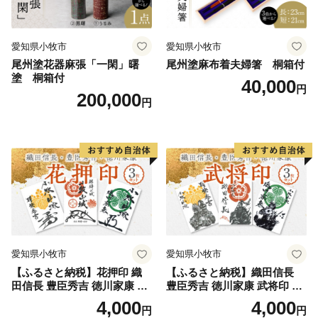
愛知県小牧市
愛知県小牧市
尾州塗花器麻張「一閑」曙
尾州塗麻布着夫婦箸 桐箱付
塗 桐箱付
40,000
円
200,000
円
愛知県小牧市
愛知県小牧市
【ふるさと納税】花押印 織
【ふるさと納税】織田信長
田信長 豊臣秀吉 徳川家康 3
豊臣秀吉 徳川家康 武将印 3
枚 セット 戦国 武将 小牧山城
枚 セット イラスト 戦国 武将
4,000
4,000
円
円
墨絵 龍画師 書道アーティス
小牧山城 墨絵 龍画師 書道ア