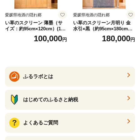
愛媛県地酒の隠れ郷
愛媛県地酒の隠れ郷
い草のスクリーン 薄墨（サ
い草のスクリーン月明り 金
イズ：約95cm×120cm）(14
水引×黒（約95cm×180cm）
6)
(147)
100,000
180,000
円
円
ふるラボとは
はじめてのふるさと納税
よくあるご質問