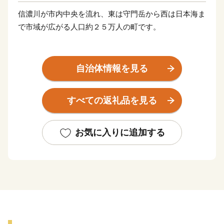
信濃川が市内中央を流れ、東は守門岳から西は日本海ま
で市域が広がる人口約２５万人の町です。
夏の風物詩である長岡花火は「日本三大花火」に数えら
れ、歴史的発掘物の「火焔土器」、全国２位の蔵数を誇
自治体情報を見る
る日本酒や、長岡野菜などの食の名産品、海外からも買
い付けが増加している錦鯉、豊かな自然を生かした風光
すべての返礼品を見る
明媚な棚田など、さまざまな特色と文化を持った個性豊
かなエリアが包括されています。
お気に入りに追加する
さらに、うまい米の代名詞「コシヒカリ」は、長岡市が
発祥。化学肥料や農薬を減らした特別栽培米の生産量は
全国トップクラスです。
お礼の品には色もつやも最高のコシヒカリをはじめとし
た長岡自慢の品をご用意しました。ぜひふるさと納税で
長岡を応援してください！