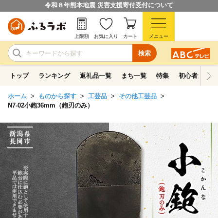
令和８年熊本地震 災害支援寄付受付について
上限額
お気に入り
カート
メニュー
検索
トップ
ランキング
返礼品一覧
まち一覧
特集
初心者ガイド
ホーム
ものから探す
工芸品
その他工芸品
N7-02小鉋36mm（鉋刃のみ）