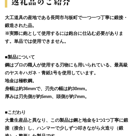
大工道具の産地である長岡市与板町で一つ一つ丁寧に鍛接・
鍛造された品。
※実際に鉋として使用するには鉋台に仕込む必要がありま
す。単品では使用できません。
■製品について
鋼はプロの職人が使用する刃物にも用いられている、最高級
のヤスキハガネ・青紙1号を使用しています。
地金は極軟鋼。
身幅は約36mmで、刃先の幅は約30mm。
厚みは刃先側が約5mm、頭側が約7mm。
■こだわり
大量生産品と異なり、この製品は鋼と地金を1つ1つ丁寧に鍛
接（接合）し、ハンマーで少しずつ叩きながら火造り（鍛
造）・整形した製品です。