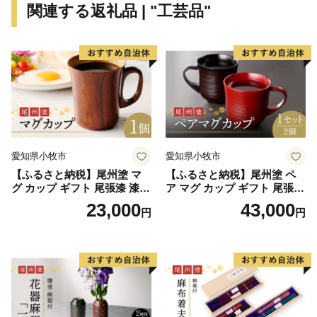
関連する返礼品 | "工芸品"
愛知県小牧市
愛知県小牧市
【ふるさと納税】尾州塗 マ
【ふるさと納税】尾州塗 ペ
グ カップ ギフト 尾張漆 漆
ア マグ カップ ギフト 尾張漆
漆器 漆器工芸 工芸品 芸術性
漆 漆器 漆器工芸 工芸品 芸術
23,000
43,000
円
円
実用性 抗菌性 美味しく安全
性 実用性 抗菌性 美味しく安
な食事 手作り 贈答用 くつろ
全な食事 手作り 贈答用 くつ
ぎ おうち時間 プレゼント 抗
ろぎ おうち時間 プレゼント
ウイルス効果 お取り寄せ 愛
抗ウイルス効果 お取り寄せ
知県 小牧市 送料無料
愛知県 小牧市 送料無料