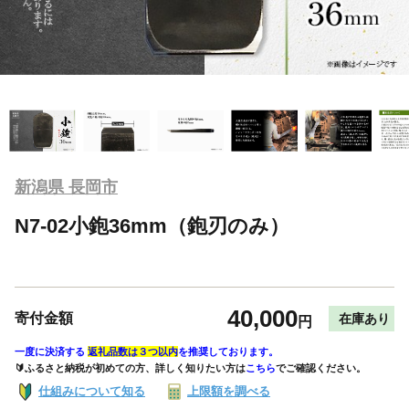
新潟県 長岡市
N7-02小鉋36mm（鉋刃のみ）
40,000
寄付金額
在庫あり
円
一度に決済する
返礼品数は３つ以内
を推奨しております。
🔰ふるさと納税が初めての方、詳しく知りたい方は
こちら
でご確認ください。
仕組みについて知る
上限額を調べる