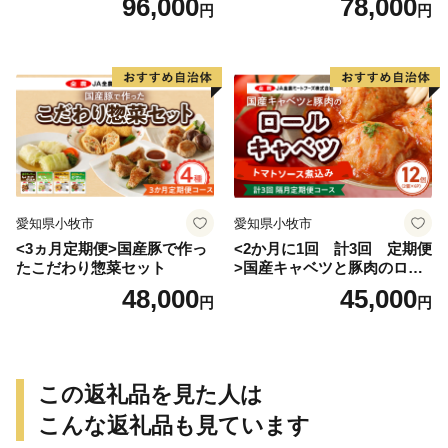
96,000
78,000
円
円
愛知県小牧市
愛知県小牧市
<3ヵ月定期便>国産豚で作っ
<2か月に1回 計3回 定期便
たこだわり惣菜セット
>国産キャベツと豚肉のロー
ルキャベツ（6P入り）
48,000
45,000
円
円
この返礼品を見た人は
こんな返礼品も見ています