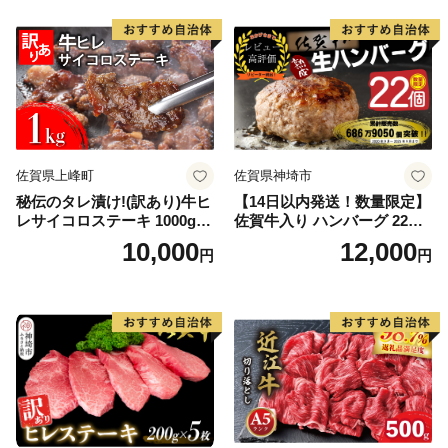
佐賀県上峰町
佐賀県神埼市
秘伝のタレ漬け!(訳あり)牛ヒ
【14日以内発送！数量限定】
レサイコロステーキ 1000g
佐賀牛入り ハンバーグ 22個
【B-1098-AS】
2.6kg(120g×22個)【佐賀牛
10,000
12,000
円
円
黒毛和牛 ブランド牛 九州 ハ
ンバーグ 牛肉 豚肉 国産 お弁
当 おかず 惣菜 おすすめ 人
気】(H083106)