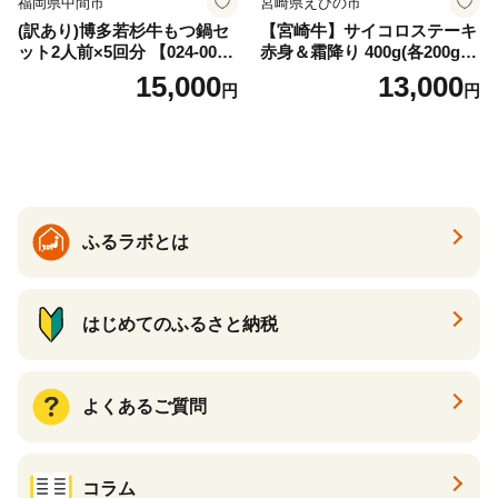
福岡県中間市
宮崎県えびの市
(訳あり)博多若杉牛もつ鍋セ
【宮崎牛】サイコロステーキ
ット2人前×5回分 【024-002
赤身＆霜降り 400g(各200g×
7】
１P 計2P) 真空パック 冷凍
15,000
13,000
円
円
ふるラボとは
はじめてのふるさと納税
よくあるご質問
コラム