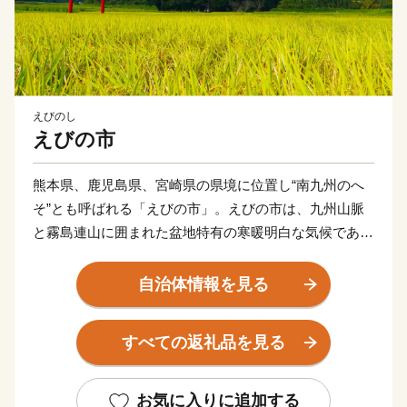
えびのし
えびの市
熊本県、鹿児島県、宮崎県の県境に位置し“南九州のへ
そ”とも呼ばれる「えびの市」。えびの市は、九州山脈
と霧島連山に囲まれた盆地特有の寒暖明白な気候であ
り、雄大な自然と豊富な水の恩恵を存分に受けて育った
農畜産物の宝庫です。
自治体情報を見る
天然記念物である“ノカイドウ”の世界で唯一の自生地で
もあるえびの高原やトレッキングスポットとして人気の
すべての返礼品を見る
韓国岳。加久藤峠や矢岳高原から見下ろす風光明媚な田
園風景は、えびのを象徴する風景の一つです。
また、県下有数の温泉地としても知られ、まちのいたる
お気に入りに追加する