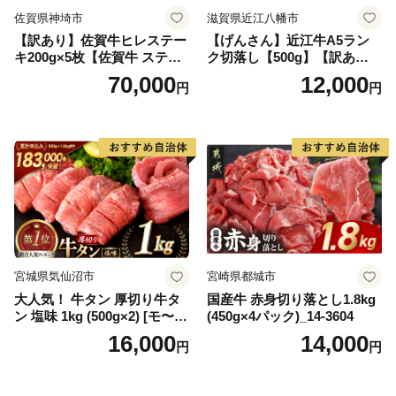
佐賀県神埼市
滋賀県近江八幡市
【訳あり】佐賀牛ヒレステー
【げんさん】近江牛A5ラン
キ200g×5枚【佐賀牛 ステー
ク切落し【500g】【訳あり】
キ ブランド肉 ヒレ肉 フィレ
【DG12W】
70,000
12,000
円
円
肉 ジューシー ヘルシー】(H0
65175)
宮城県気仙沼市
宮崎県都城市
大人気！ 牛タン 厚切り牛タ
国産牛 赤身切り落とし1.8kg
ン 塩味 1kg (500g×2) [モ〜ラ
(450g×4パック)_14-3604
ンド 宮城県 気仙沼市 205646
16,000
14,000
円
円
60] 肉 牛肉 精肉 牛たん 牛タ
ン塩 牛たん塩 冷凍 焼肉 BB
Q アウトドア バーベキュー