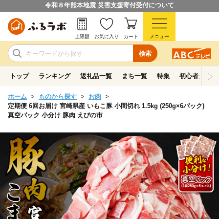
令和８年熊本地震 災害支援寄付受付について
上限額
お気に入り
カート
メニュー
検索
トップ
ランキング
返礼品一覧
まち一覧
特集
初心者ガイド
ホーム
ものから探す
お肉
定期便 6回お届け 宮崎県産 いもこ豚 小間切れ 1.5kg (250g×6パック)
真空パック 小分け 豚肉 えびの市