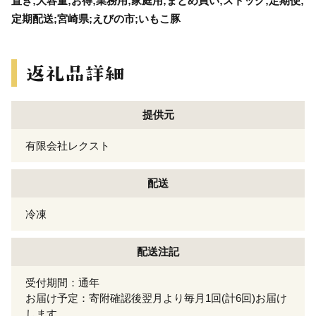
置き;大容量;お得;業務用;家庭用;まとめ買い;ストック;定期便;
定期配送;宮崎県;えびの市;いもこ豚
提供元
有限会社レクスト
配送
冷凍
配送注記
受付期間：通年
お届け予定：寄附確認後翌月より毎月1回(計6回)お届け
します