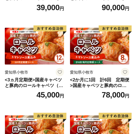
入り）
入り）
39,000
90,000
円
円
愛知県小牧市
愛知県小牧市
<3ヵ月定期便>国産キャベツ
<2か月に1回 計6回 定期便
と豚肉のロールキャベツ（6P
>国産キャベツと豚肉のロー
入り）
ルキャベツ（4P入り）
45,000
78,000
円
円