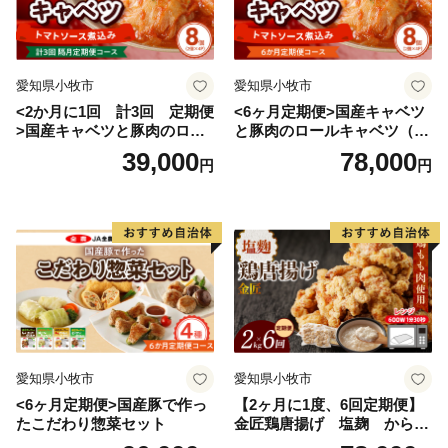
愛知県小牧市
愛知県小牧市
<2か月に1回 計3回 定期便
<6ヶ月定期便>国産キャベツ
>国産キャベツと豚肉のロー
と豚肉のロールキャベツ（4P
ルキャベツ（4P入り）
入り）
39,000
78,000
円
円
愛知県小牧市
愛知県小牧市
<6ヶ月定期便>国産豚で作っ
【2ヶ月に1度、6回定期便】
たこだわり惣菜セット
金匠鶏唐揚げ 塩麹 からあ
げ