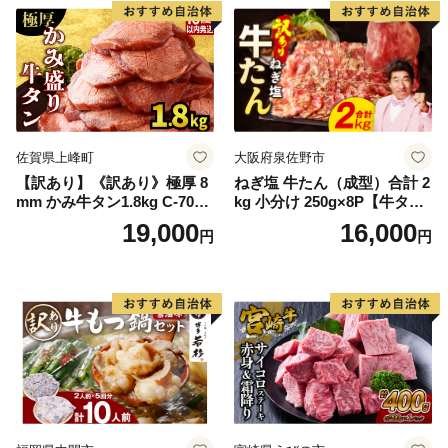
厚切り タン
佐賀県上峰町
大阪府泉佐野市
【訳あり】《訳あり》極厚 8
ねぎ塩 牛たん（成型）合計 2
mm かみ牛タン1.8kg C-709-
kg 小分け 250g×8P【牛タン
AS
牛肉 焼肉用 薄切り 訳あり サ
19,000
16,000
円
円
イズ不揃い】