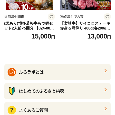
福岡県中間市
宮崎県えびの市
(訳あり)博多若杉牛もつ鍋セ
【宮崎牛】サイコロステーキ
ット2人前×5回分 【024-002
赤身＆霜降り 400g(各200g×
7】
１P 計2P) 真空パック 冷凍
15,000
13,000
円
円
ふるラボとは
はじめてのふるさと納税
よくあるご質問