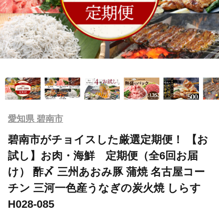
愛知県 碧南市
碧南市がチョイスした厳選定期便！ 【お
試し】お肉・海鮮 定期便（全6回お届
け） 酢〆 三州あおみ豚 蒲焼 名古屋コー
チン 三河一色産うなぎの炭火焼 しらす
H028-085