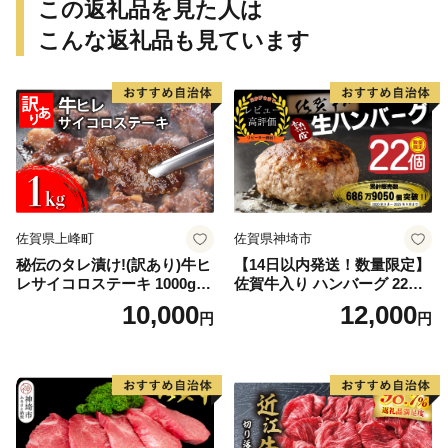
この返礼品を見た人は
こんな返礼品も見ています
佐賀県上峰町
佐賀県神埼市
秘伝のタレ漬け!(訳あり)牛ヒ
【14日以内発送！数量限定】
レサイコロステーキ 1000g
佐賀牛入り ハンバーグ 22個
【B-1098-AS】
2.6kg(120g×22個)【佐賀牛
10,000
12,000
円
円
黒毛和牛 ブランド牛 九州 ハ
ンバーグ 牛肉 豚肉 国産 お弁
当 おかず 惣菜 おすすめ 人
気】(H083106)