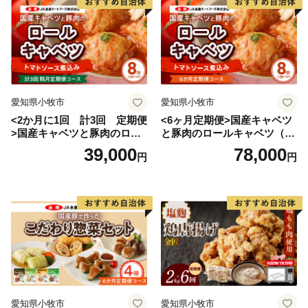
愛知県小牧市
愛知県小牧市
<2か月に1回 計3回 定期便
<6ヶ月定期便>国産キャベツ
>国産キャベツと豚肉のロー
と豚肉のロールキャベツ（4P
ルキャベツ（4P入り）
入り）
39,000
78,000
円
円
愛知県小牧市
愛知県小牧市