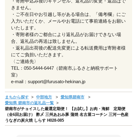
・寄附申込み後のキャンセル、返礼品の変更・返品はで
きません。
・ご不在日やお引越し等がある場合は、「備考欄」にご
入力いただくか、メールやお電話にて事前連絡をお願い
いたします。
・寄附者様のご都合により返礼品がお届けできない場
合、返礼品の再送は致しません。
・返礼品出荷後の配送先変更による転送費用は寄附者様
にてご負担いただきます。
〈ご連絡先〉
TEL：050-5444-6447（碧南市ふるさと納税サポート
室）
e-mail：support@furusato-hekinan.jp
まちから探す
中部地方
愛知県碧南市
愛知県 碧南市の返礼品一覧
碧南市がチョイスした厳選定期便！ 【お試し】お肉・海鮮 定期便
（全6回お届け） 酢〆 三州あおみ豚 蒲焼 名古屋コーチン 三河一色産
うなぎの炭火焼 しらす H028-085