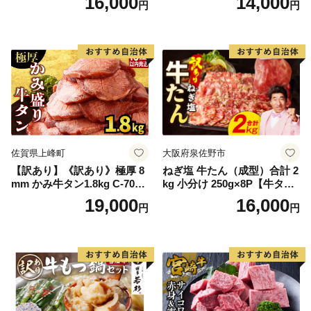
16,000
14,000
円
円
60] 肉 牛肉 精肉 牛たん 牛タ
ン塩 牛たん塩 冷凍 焼肉 BB
Q アウトドア バーベキュー
厚切り タン
佐賀県上峰町
大阪府泉佐野市
【訳あり】《訳あり》極厚 8
ねぎ塩 牛たん（成型）合計 2
mm かみ牛タン1.8kg C-709-
kg 小分け 250g×8P【牛タン
AS
牛肉 焼肉用 薄切り 訳あり サ
19,000
16,000
円
円
イズ不揃い】