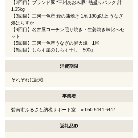
【2回目】ブランド豚 “三州あおみ豚” 熱盛りパック 計
1.35kg
【3回目】三河一色産 鰻の蒲焼き 1尾 180g以上 うなぎ
処はちすか
【4回目】名古屋コーチン照り焼き・生姜焼き味比べセ
ット
【5回目】三河一色産うなぎの炭火焼 1尾
【6回目】しらす屋のしらす干し 500g
消費期限
それぞれに記載
事業者
碧南市ふるさと納税サポート室 ℡050-5444-6447
返礼品ID