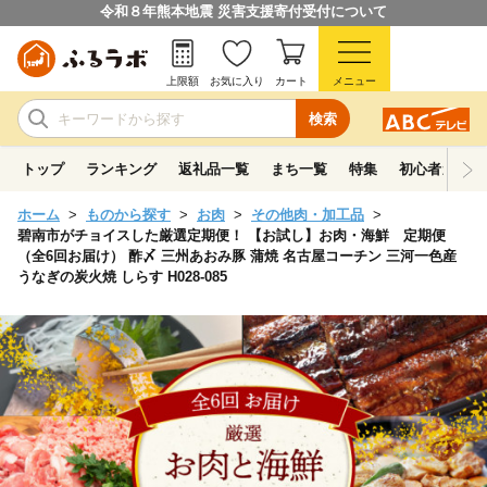
令和８年熊本地震 災害支援寄付受付について
上限額
お気に入り
カート
メニュー
検索
トップ
ランキング
返礼品一覧
まち一覧
特集
初心者ガイド
ホーム
ものから探す
お肉
その他肉・加工品
碧南市がチョイスした厳選定期便！ 【お試し】お肉・海鮮 定期便
（全6回お届け） 酢〆 三州あおみ豚 蒲焼 名古屋コーチン 三河一色産
うなぎの炭火焼 しらす H028-085