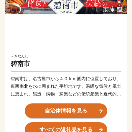
へきなんし
碧南市
碧南市は、名古屋市から４０ｋｍ圏内に位置しており、
東西南北を水に囲まれた平坦地です。温暖な気候と風土
に恵まれ、醸造・鋳物・窯業などの伝統産業と近代的な
輸送機器関連産業が発展し、さらには商業、農業、漁業
と調和のとれた産業構造となっています。
自治体情報を見る
すべての返礼品を見る