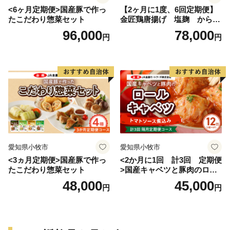
<6ヶ月定期便>国産豚で作っ
【2ヶ月に1度、6回定期便】
たこだわり惣菜セット
金匠鶏唐揚げ 塩麹 からあ
げ
96,000
78,000
円
円
愛知県小牧市
愛知県小牧市
<3ヵ月定期便>国産豚で作っ
<2か月に1回 計3回 定期便
たこだわり惣菜セット
>国産キャベツと豚肉のロー
ルキャベツ（6P入り）
48,000
45,000
円
円