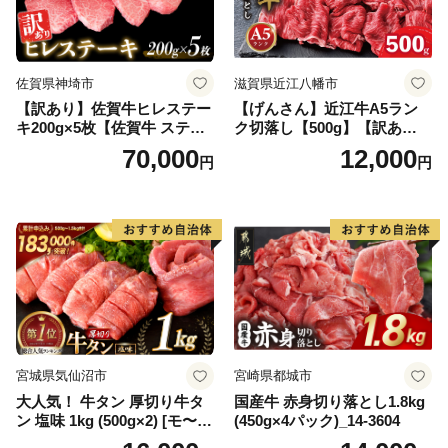
佐賀県神埼市
滋賀県近江八幡市
【訳あり】佐賀牛ヒレステー
【げんさん】近江牛A5ラン
キ200g×5枚【佐賀牛 ステー
ク切落し【500g】【訳あり】
キ ブランド肉 ヒレ肉 フィレ
【DG12W】
70,000
12,000
円
円
肉 ジューシー ヘルシー】(H0
65175)
宮城県気仙沼市
宮崎県都城市
大人気！ 牛タン 厚切り牛タ
国産牛 赤身切り落とし1.8kg
ン 塩味 1kg (500g×2) [モ〜ラ
(450g×4パック)_14-3604
ンド 宮城県 気仙沼市 205646