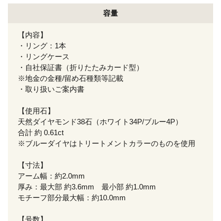
容量
【内容】
・リング：1本
・リングケース
・自社保証書（折りたたみカード型）
※地金の金種/留め石種類等記載
・取り扱いご案内書
【使用石】
天然ダイヤモンド38石（ホワイト34P/ブルー4P）
合計 約 0.61ct
※ブルーダイヤはトリートメントカラーのものを使用
【寸法】
アーム幅：約2.0mm
厚み：最大部 約3.6mm 最小部 約1.0mm
モチーフ部分最大幅：約10.0mm
【号数】