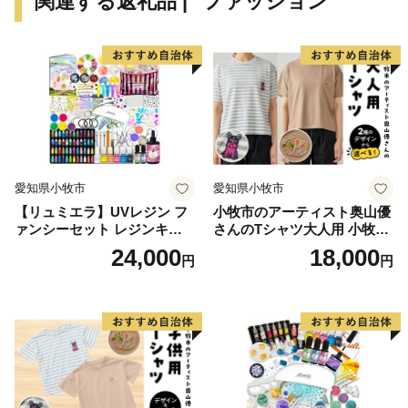
関連する返礼品 | "ファッション"
愛知県小牧市
愛知県小牧市
【リュミエラ】UVレジン フ
小牧市のアーティスト奥山優
ァンシーセット レジンキッ
さんのTシャツ大人用 小牧市
ト ハンドメイド レジンクラ
制70周年記念
24,000
18,000
円
円
フト アクセサリーキット 手
作り セット レジン LEDライ
ト