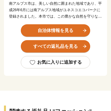
南アルプス市は、美しい自然に囲まれた地域であり、平
成26年6月には南アルプス地域がユネスコエコパークに
登録されました。本市では、この豊かな自然を守りなが
ら共生していく取り組みを行っています。また、日本三
大扇状地である御勅使川扇状地やそれに続く低地では果
自治体情報を見る
樹栽培が盛んに営まれ、春から秋にかけてたくさんのフ
ルーツが実ります。
すべての返礼品を見る
南アルプスの大地で育まれたフルーツなど地域の特産品
をPRし、全国へその魅力を発信するため、ふるさと納
税のお礼の品として地域の特産品等を贈呈しています。
お気に入りに追加する
皆様からの寄附金は、これからのよりよいまちづくりに
活用させていただきますので、ふるさと納税で南アルプ
ス市への応援にご協力をよろしくお願いいたします。