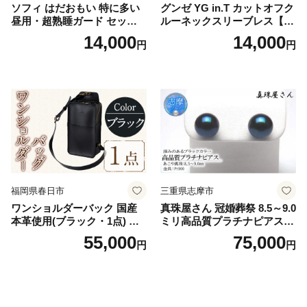
ソフィ はだおもい 特に多い
グンゼ YG in.T カットオフク
昼用・超熟睡ガード セット
ルーネックスリーブレス【Y
羽付き ナプキン 生理用品 サ
V2618P】Lサイズ クリアベ
14,000
14,000
円
円
ニタリー ユニ・チャーム
ージュ3枚セット [№5716-04
32]
福岡県春日市
三重県志摩市
ワンショルダーバック 国産
真珠屋さん 冠婚葬祭 8.5～9.0
本革使用(ブラック・1点) 鞄
ミリ高品質プラチナピアス P
バック バッグ カバン レザー
t900 志摩産アコヤ真珠 ブラ
55,000
75,000
円
円
国産 日本製 牛革 黒 革 革製
ックパール 黒真珠
品 手作り 男性 女性 レディー
ス メンズ【ksg1307-bk】【Z
enis】