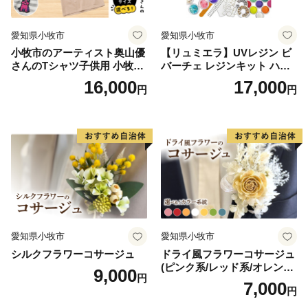
愛知県小牧市
愛知県小牧市
小牧市のアーティスト奥山優
【リュミエラ】UVレジン ビ
さんのTシャツ子供用 小牧市
バーチェ レジンキット ハン
制70周年記念
ドメイド レジンクラフト ア
16,000
17,000
円
円
クセサリーキット 手作り セ
ット レジン LEDライト
愛知県小牧市
愛知県小牧市
シルクフラワーコサージュ
ドライ風フラワーコサージュ
(ピンク系/レッド系/オレンジ
9,000
円
系/ホワイト系/イエロー系/グ
7,000
円
リーン系/ブルー系）