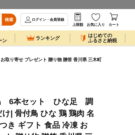
検索
ログイン・会員登録
上限額
お気に入り
カート
はじめての
ランキング
ーン
ふるさと納税
 お取り寄せ プレゼント 贈り物 贈答 香川県 三木町
鳥 6本セット ひな足 調
| 骨付鳥 ひな 鶏 鶏肉 名
つき ギフト 食品 冷凍 お