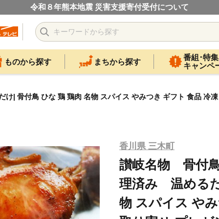
令和８年熊本地震 災害支援寄付受付について
番組･特集
ものから探す
まちから探す
キャンペ
骨付鳥 ひな 鶏 鶏肉 名物 スパイス やみつき ギフト 食品 冷凍
香川県 三木町
讃岐名物 骨付
理済み 温めるだけ
物 スパイス やみ