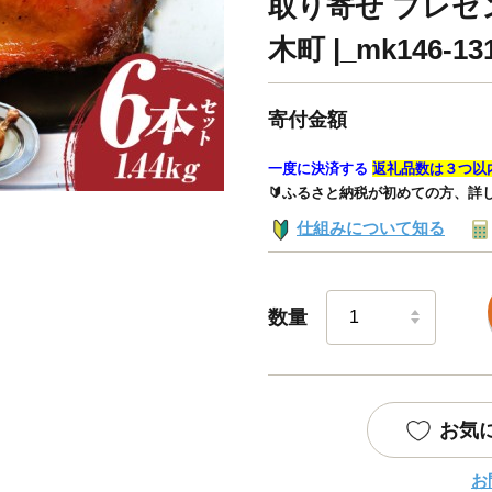
取り寄せ プレゼン
木町 |_mk146-13
寄付金額
一度に決済する
返礼品数は３つ以
🔰ふるさと納税が初めての方、詳
仕組みについて知る
数量
お気
お