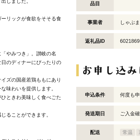
き出しました。
品目
ガーリックが食欲をそそる食
事業者
しゃぶま
返礼品ID
6021869
に「やみつき」。讃岐の名
な日のディナーにぴったりの
サイズの国産若鶏ももにあり
ーな味わいを提供します。
申込条件
何度も申
がひときわ美味しく食べごた
発送期日
ご入金確
感じることができます。
配送
常温