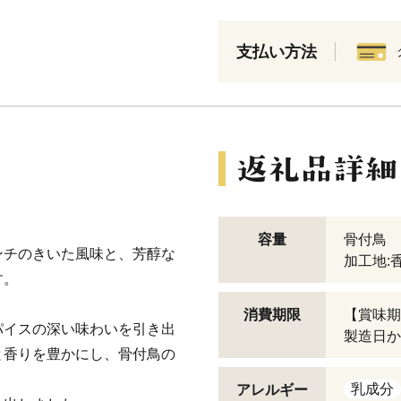
支払い方法
容量
骨付鳥 約
ンチのきいた風味と、芳醇な
加工地:
す。
消費期限
【賞味期
パイスの深い味わいを引き出
製造日か
と香りを豊かにし、骨付鳥の
乳成分
アレルギー