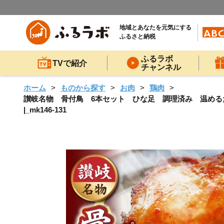
地域とあなたを元気にする
ふるさと納税
ふるラボ
TVで紹介
チャンネル
ホーム
ものから探す
お肉
鶏肉
讃岐名物 骨付鳥 6本セット ひな足 調理済み 温めるだけ| 
|_mk146-131