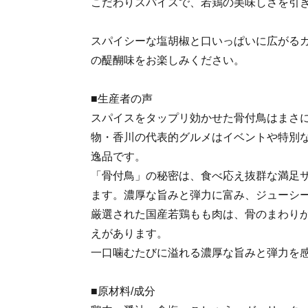
こだわりスパイスで、若鶏の美味しさを引
スパイシーな塩胡椒と口いっぱいに広がる
の醍醐味をお楽しみください。
■生産者の声
スパイスをタップリ効かせた骨付鳥はまさ
物・香川の代表的グルメはイベントや特別
逸品です。
「骨付鳥」の秘密は、食べ応え抜群な満足
ます。濃厚な旨みと弾力に富み、ジューシ
厳選された国産若鶏もも肉は、骨のまわり
えがあります。
一口噛むたびに溢れる濃厚な旨みと弾力を
■原材料/成分