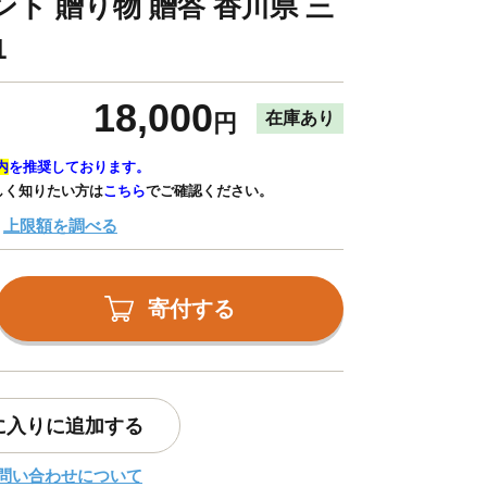
ト 贈り物 贈答 香川県 三
1
18,000
在庫あり
円
内
を推奨しております。
しく知りたい方は
こちら
でご確認ください。
上限額を調べる
寄付する
に入りに追加する
問い合わせについて