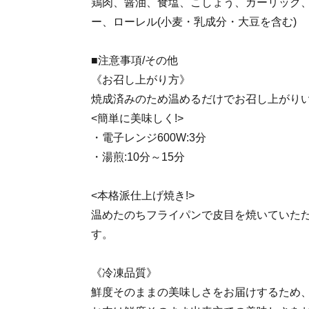
鶏肉、醤油、食塩、こしょう、ガーリック
ー、ローレル(小麦・乳成分・大豆を含む)
■注意事項/その他
《お召し上がり方》
焼成済みのため温めるだけでお召し上がり
<簡単に美味しく!>
・電子レンジ600W:3分
・湯煎:10分～15分
<本格派仕上げ焼き!>
温めたのちフライパンで皮目を焼いていた
す。
《冷凍品質》
鮮度そのままの美味しさをお届けするため、