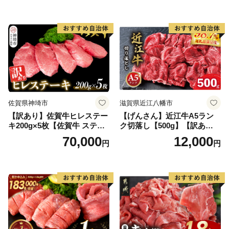
ンバーグ 牛肉 豚肉 国産 お弁
当 おかず 惣菜 おすすめ 人
気】(H083106)
佐賀県神埼市
滋賀県近江八幡市
【訳あり】佐賀牛ヒレステー
【げんさん】近江牛A5ラン
キ200g×5枚【佐賀牛 ステー
ク切落し【500g】【訳あり】
キ ブランド肉 ヒレ肉 フィレ
【DG12W】
70,000
12,000
円
円
肉 ジューシー ヘルシー】(H0
65175)