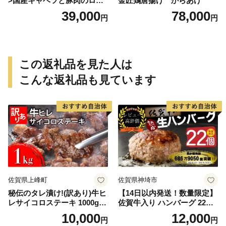
>国産キャベツと豚肉のロー
金匠鶏唐揚げ からあげ
ルキャベツ（4P入り）
39,000
78,000
円
円
この返礼品を見た人は
こんな返礼品も見ています
佐賀県上峰町
佐賀県神埼市
秘伝のタレ漬け!(訳あり)牛ヒ
【14日以内発送！数量限定】
レサイコロステーキ 1000g
佐賀牛入り ハンバーグ 22個
【B-1098-AS】
2.6kg(120g×22個)【佐賀牛
10,000
12,000
円
円
黒毛和牛 ブランド牛 九州 ハ