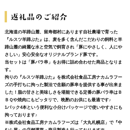
北海道の羊蹄山麓、留寿都村にあります自社農場で育った
『ルスツ羊蹄ぶた』は、麦を多く含んだこだわりの飼料と羊
蹄山麓の綺麗な水と空気で飼育され「豚にやさしく、人にや
さしい」安心安全なオリジナルブランド豚です。
当セットは「豚バラ串」をお得に詰め合わせた商品となりま
す。
拘りの『ルスツ羊蹄ぶた』を株式会社食品工房ナカムラフー
ズの手打ちに拘った製法で念願の豚串を提供する事が出来ま
した！脂の甘さと美味しさを堪能できる定番の豚バラ串はＢ
ＢＱや焼肉にもピッタリで、晩酌のお供にも最適です♪
1パック4本という便利な小分けパッケージで使いやすさにも
拘っております♪
※株式会社食品工房ナカムラフーズは「大丸札幌店」で『中
むら屋』の店舗運営・商品製造も行っております※