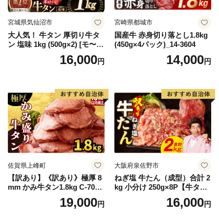
宮城県気仙沼市
宮崎県都城市
大人気！ 牛タン 厚切り牛タ
国産牛 赤身切り落とし1.8kg
ン 塩味 1kg (500g×2) [モ〜ラ
(450g×4パック)_14-3604
ンド 宮城県 気仙沼市 205646
16,000
14,000
円
円
60] 肉 牛肉 精肉 牛たん 牛タ
ン塩 牛たん塩 冷凍 焼肉 BB
Q アウトドア バーベキュー
厚切り タン
佐賀県上峰町
大阪府泉佐野市
【訳あり】《訳あり》極厚 8
ねぎ塩 牛たん（成型）合計 2
mm かみ牛タン1.8kg C-709-
kg 小分け 250g×8P【牛タン
AS
牛肉 焼肉用 薄切り 訳あり サ
19,000
16,000
円
円
イズ不揃い】