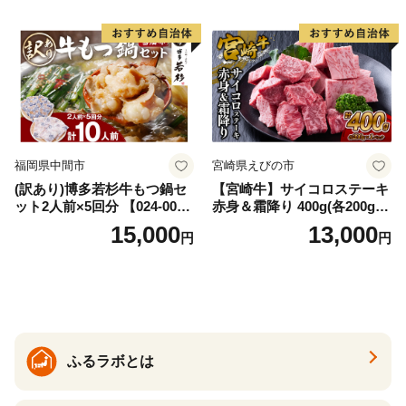
福岡県中間市
宮崎県えびの市
(訳あり)博多若杉牛もつ鍋セ
【宮崎牛】サイコロステーキ
ット2人前×5回分 【024-002
赤身＆霜降り 400g(各200g×
7】
１P 計2P) 真空パック 冷凍
15,000
13,000
円
円
ふるラボとは