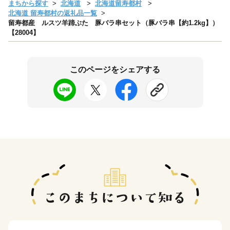
まちから探す
北海道
北海道留寿都村
北海道 留寿都村の返礼品一覧
留寿都産 ルスツ羊蹄ぶた 豚バラ串セット（豚バラ串【約1.2kg】）
【28004】
このページをシェアする