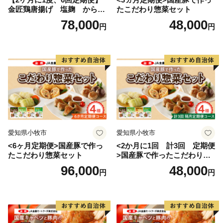
金匠鶏唐揚げ 塩麹 からあ
たこだわり惣菜セット
げ
78,000
48,000
円
円
愛知県小牧市
愛知県小牧市
<6ヶ月定期便>国産豚で作っ
<2か月に1回 計3回 定期便
たこだわり惣菜セット
>国産豚で作ったこだわり惣
菜セット
96,000
48,000
円
円