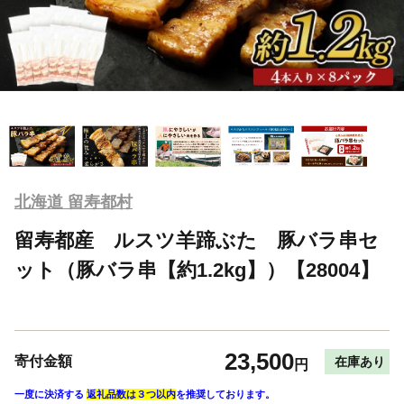
北海道 留寿都村
留寿都産 ルスツ羊蹄ぶた 豚バラ串セ
ット（豚バラ串【約1.2kg】）【28004】
23,500
寄付金額
在庫あり
円
一度に決済する
返礼品数は３つ以内
を推奨しております。