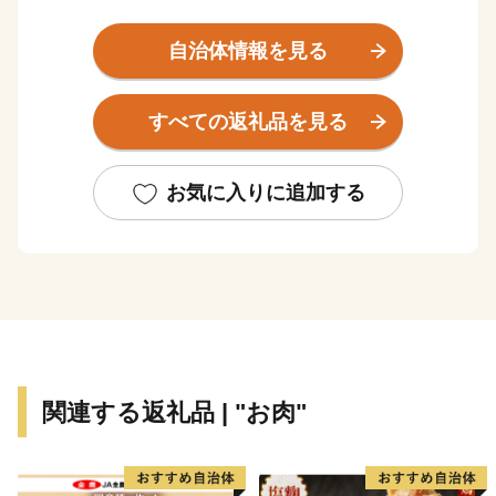
産が有名です。道内一の規模を誇るリゾート＝ルスツリ
ゾートを中心に、スキー、ゴルフ、パラグライダー、マ
自治体情報を見る
ウンテンバイク、登山など、アウトドアスポーツを楽し
む人々の聖地になっています。
すべての返礼品を見る
近年は海外からの観光客も増え、国際的な観光地へと
変わりつつあります。魅力いっぱいの留寿都村に是非遊
びに来てください！
お気に入りに追加する
関連する返礼品 | "お肉"