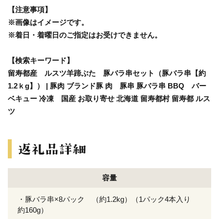
【注意事項】
※画像はイメージです。
※着日・着曜日のご指定はお受けできません。
【検索キーワード】
留寿都産 ルスツ羊蹄ぶた 豚バラ串セット（豚バラ串【約
1.2ｋg】） | 豚肉 ブランド豚 肉 豚串 豚バラ串 BBQ バー
ベキュー 冷凍 国産 お取り寄せ 北海道 留寿都村 留寿都 ルス
ツ
容量
・豚バラ串×8パック （約1.2kg）（1パック4本入り
約160g）