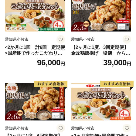
愛知県小牧市
愛知県小牧市
<2か月に1回 計6回 定期便
【2ヶ月に1度、3回定期便】
>国産豚で作ったこだわり惣
金匠鶏唐揚げ 塩麹 からあ
菜セット
げ
96,000
39,000
円
円
愛知県小牧市
愛知県小牧市
【2ヶ月に1度、6回定期便】
<3ヵ月定期便>国産豚で作っ