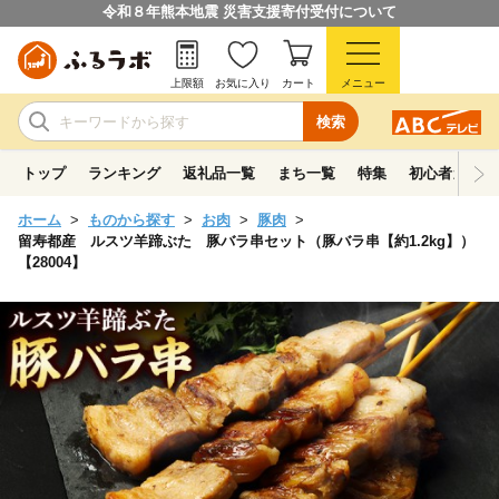
令和８年熊本地震 災害支援寄付受付について
上限額
お気に入り
カート
メニュー
検索
トップ
ランキング
返礼品一覧
まち一覧
特集
初心者ガイド
ホーム
ものから探す
お肉
豚肉
留寿都産 ルスツ羊蹄ぶた 豚バラ串セット（豚バラ串【約1.2kg】）
【28004】