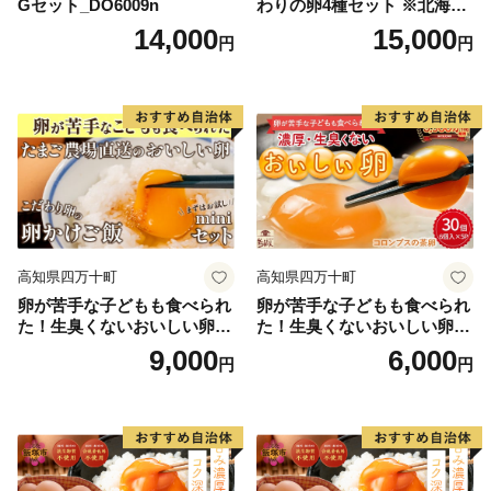
Gセット_DO6009n
わりの卵4種セット ※北海
道・沖縄・その他離島は配送
14,000
15,000
円
円
不可
高知県四万十町
高知県四万十町
卵が苦手な子どもも食べられ
卵が苦手な子どもも食べられ
た！生臭くないおいしい卵を
た！生臭くないおいしい卵 6
味わう卵かけご飯ミニセット
個入×5P／Gbn-A03
9,000
6,000
円
円
(卵6個×2P、お米2合×1P、醤
油×1本、塩×1P)【お届け日
指定可能】／Gbn-B20