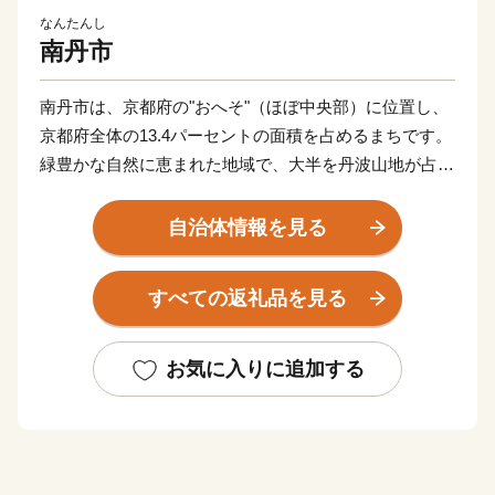
なんたんし
南丹市
南丹市は、京都府の"おへそ"（ほぼ中央部）に位置し、
京都府全体の13.4パーセントの面積を占めるまちです。
緑豊かな自然に恵まれた地域で、大半を丹波山地が占め
ています。市の代表的な観光スポットである「美山かや
ぶきの里」は日本の原風景に出会える場所として人気
自治体情報を見る
で、かやぶき民家が立ち並ぶ地域は国の重要伝統的建造
物群保存地区に選定されており、新緑や雪など四季折々
すべての返礼品を見る
に変化する景観で訪れる人々を癒してくれます。京都の
台所として付加価値の高いお米や京野菜、乳製品などを
生産しているほか、木工や焼き物等の工芸作家が拠点を
お気に入りに追加する
構える「ものづくり」のまち、南丹市。ふるさと納税を
通じて、ぜひ、南丹市の「食」や「技」をお楽しみくだ
さい。