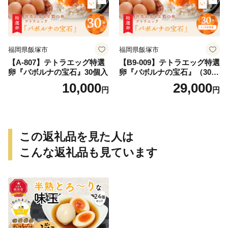
福岡県飯塚市
福岡県飯塚市
【A-807】テトラエッグ特選
【B9-009】テトラエッグ特選
卵『バボルナの宝石』30個入
卵『バボルナの宝石』（30
個/月）【3カ月定期便】
10,000
29,000
円
円
この返礼品を見た人は
こんな返礼品も見ています