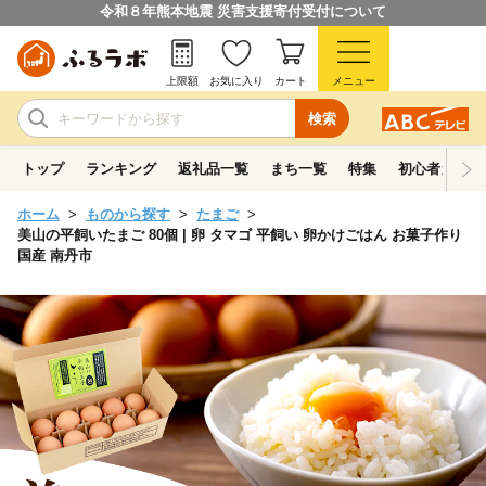
令和８年熊本地震 災害支援寄付受付について
上限額
お気に入り
カート
メニュー
検索
トップ
ランキング
返礼品一覧
まち一覧
特集
初心者ガイド
ホーム
ものから探す
たまご
美山の平飼いたまご 80個 | 卵 タマゴ 平飼い 卵かけごはん お菓子作り
国産 南丹市