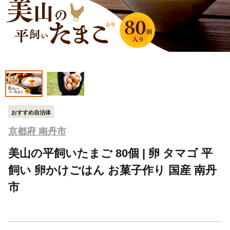
おすすめ自治体
京都府 南丹市
美山の平飼いたまご 80個 | 卵 タマゴ 平
飼い 卵かけごはん お菓子作り 国産 南丹
市