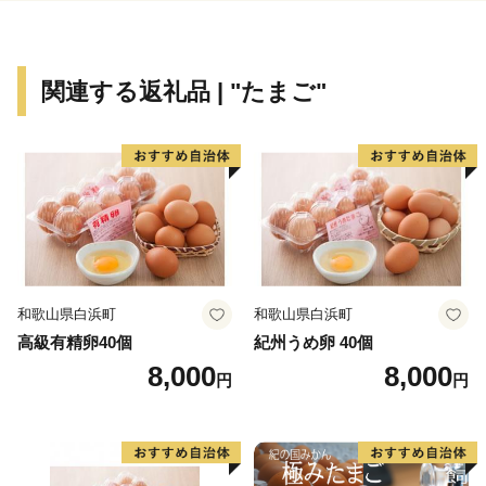
関連する返礼品 | "たまご"
和歌山県白浜町
和歌山県白浜町
高級有精卵40個
紀州うめ卵 40個
8,000
8,000
円
円