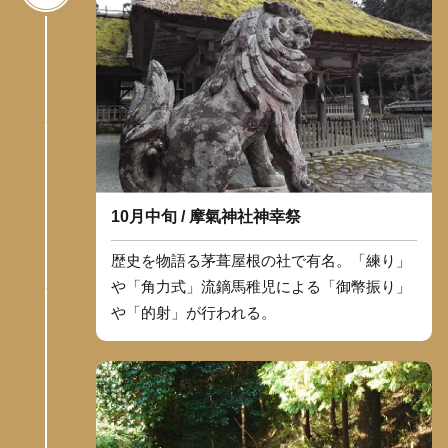
10月中旬 / 摩氣神社神幸祭
歴史を物語る茅葺屋根の社で有名。「練り」
や「角力式」流鏑馬稚児による「御幣振り」
や「的射」が行われる。