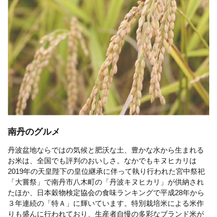
南丹のグルメ
丹波盆地ならではの気候と肥沃な土、豊かな水から生まれる
お米は、全国でも評判のおいしさ。なかでもキヌヒカリは
2019年の天皇陛下の皇位継承に伴って執り行われた宮中祭祀
「大嘗祭」で南丹市八木町の「丹波キヌヒカリ」が供納され
たほか、日本穀物検定協会の食味ランキングで平成28年から
３年連続の「特Ａ」に輝いています。特別栽培米による米作
りも盛んに行われており、生産者自慢の多彩なブランド米が