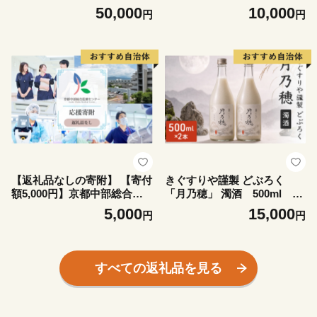
療センター ～地域の拠点病院
療センター ～地域の拠点病院
50,000
10,000
円
円
として、患者さん中心の良質
として、患者さん中心の良質
な医療を行い、地域に愛され
な医療を行い、地域に愛され
信頼される病院を目指す～
信頼される病院を目指す～
【返礼品なしの寄附】 【寄付
きぐすりや謹製 どぶろく
額5,000円】京都中部総合医
「月乃穂」 濁酒 500ml 2
療センター ～地域の拠点病院
本 アルコール 酒 京都府 南丹
5,000
15,000
円
円
として、患者さん中心の良質
市
な医療を行い、地域に愛され
信頼される病院を目指す～
すべての返礼品を見る