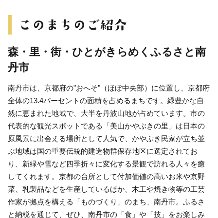
森・里・街・ひとがきらめくふるさと南
丹市
南丹市は、京都府の"おへそ"（ほぼ中央部）に位置し、京都府
全体の13.4パーセントの面積を占めるまちです。緑豊かな自
然に恵まれた地域で、大半を丹波山地が占めています。市の
代表的な観光スポットである「美山かやぶきの里」は日本の
原風景に出会える場所として人気で、かやぶき民家が立ち並
ぶ地域は国の重要伝統的建造物群保存地区に選定されてお
り、新緑や雪など四季折々に変化する景観で訪れる人々を癒
してくれます。京都の台所として付加価値の高いお米や京野
菜、乳製品などを生産しているほか、木工や焼き物等の工芸
作家が拠点を構える「ものづくり」のまち、南丹市。ふるさ
と納税を通じて、ぜひ、南丹市の「食」や「技」をお楽しみ