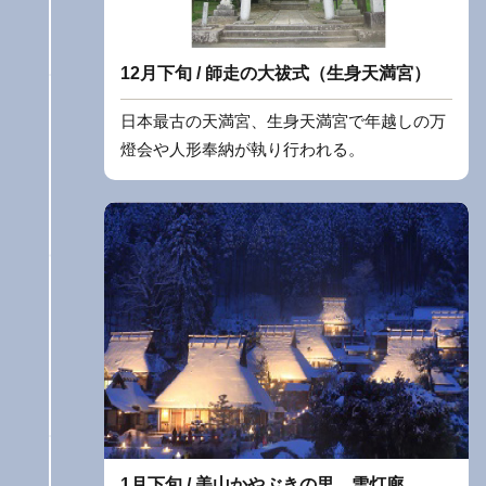
12月下旬 / 師走の大祓式（生身天満宮）
日本最古の天満宮、生身天満宮で年越しの万
燈会や人形奉納が執り行われる。
1月下旬 / 美山かやぶきの里 雪灯廊