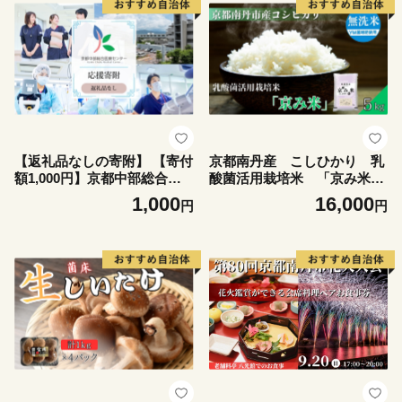
【返礼品なしの寄附】 【寄付
京都南丹産 こしひかり 乳
額1,000円】京都中部総合医
酸菌活用栽培米 「京み米」
療センター ～地域の拠点病院
5kg 無洗米
1,000
16,000
円
円
として、患者さん中心の良質
な医療を行い、地域に愛され
信頼される病院を目指す～