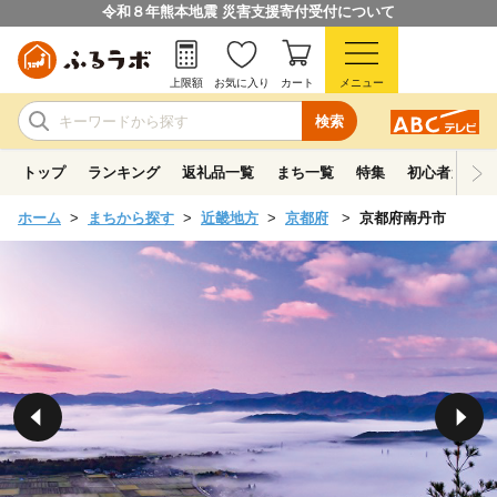
令和８年熊本地震 災害支援寄付受付について
上限額
お気に入り
カート
メニュー
検索
トップ
ランキング
返礼品一覧
まち一覧
特集
初心者ガイド
ホーム
まちから探す
近畿地方
京都府
京都府南丹市