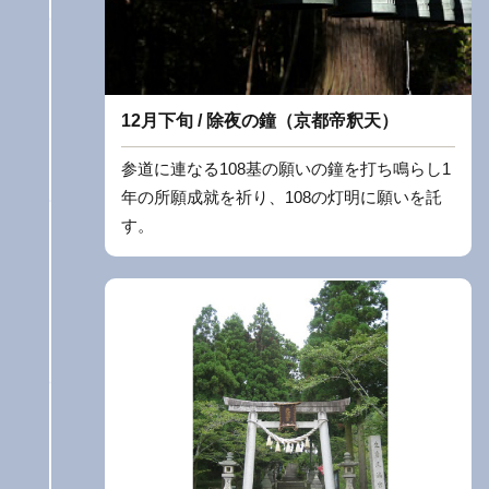
12月下旬 / 除夜の鐘（京都帝釈天）
参道に連なる108基の願いの鐘を打ち鳴らし1
年の所願成就を祈り、108の灯明に願いを託
す。