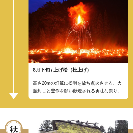
8月下旬 / 上げ松（松上げ）
高さ20mの灯篭に松明を放ち点火させる。火
魔封じと豊作を願い献燈される勇壮な祭り。