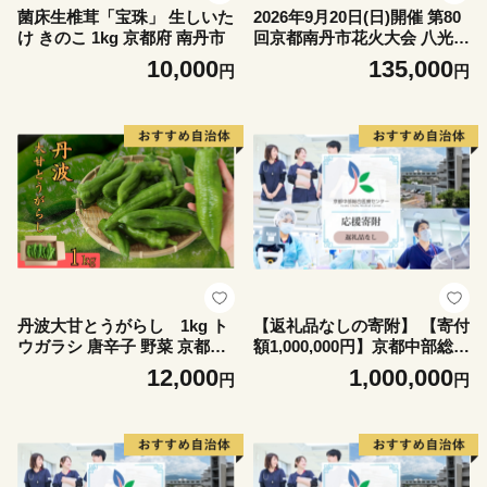
菌床生椎茸「宝珠」 生しいた
2026年9月20日(日)開催 第80
け きのこ 1kg 京都府 南丹市
回京都南丹市花火大会 八光館
花火鑑賞ができる会席料理ペ
10,000
135,000
円
円
ア食事券
丹波大甘とうがらし 1kg ト
【返礼品なしの寄附】 【寄付
ウガラシ 唐辛子 野菜 京都府
額1,000,000円】京都中部総合
産 南丹市
医療センター ～地域の拠点病
12,000
1,000,000
円
円
院として、患者さん中心の良
質な医療を行い、地域に愛さ
れ信頼される病院を目指す～