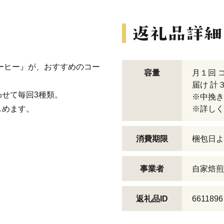
コーヒー』が、おすすめのコー
容量
月１回 
届け 計
せて毎回3種類。
※中挽き
しめます。
※詳しく
消費期限
梱包日よ
事業者
自家焙煎
返礼品ID
6611896