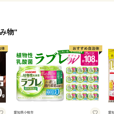
ち」として栄えてきました
近年では有機ELなど新たな
この高いものづくり力が、
生かされています。
飲み物"
－－－－－－－－－－－－
－－－－－－－－－－－－
◆米沢市は、ふるさと納税
本市は、ふるさと納税の基
指定を受けました。
下記指定期間内に本市にふ
民税の寄附金特例控除の適
（なお、適用を受けるため
要になります。）
【指定の根拠】
愛知県小牧市
愛
令和７年９月２６日付け総