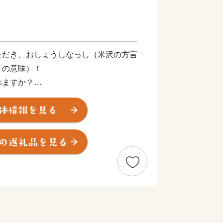
ただき、おしょうしなっし（米沢の方言
」の意味）！
べますか？
酒？米沢織？…いろいろあります。
気候条件、よく肥えた土壌、ミネラル豊
味しい食べ物が育つ条件に恵まれていま
米沢牛をはじめ、みずみずしい果物や野
だ彩り豊かな食材があり、それらを活か
そろっています。
織を基幹産業とした「モノづくりのま