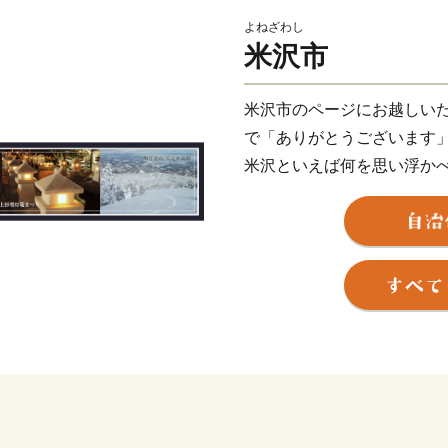
よねざわし
米沢市
米沢市のページにお越しい
で「ありがとうございます
米沢といえば何を思い浮か
米沢牛？米沢らーめん？地
米沢は、寒暖の差が大きい
富な水、澄んだ空気など美
す。
このため、全国を代表する
菜などバラエティーに富ん
したお菓子や加工品なども
また、米沢は古くから米沢