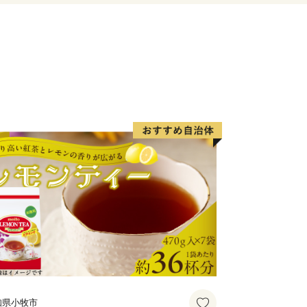
。
技術の発祥の地になっています。
質の高い、そして、確かな商品づくりに
－－－－－－－－－－－－－－－－－－
－－
の対象団体です◆
準に適合しているとして、総務大臣の
るさと納税（寄附）をしますと、個人住
用が受けられます。
には寄附者様にて税額控除の手続きが必
知県小牧市
税市第１２０号