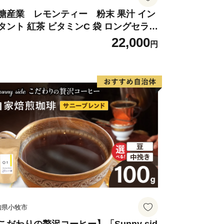
糖産業 レモンティー 粉末 果汁 イン
タント 紅茶 ビタミンC 袋 ロングセラー
末飲料 粉末茶 簡単 手軽 ホット アイス
22,000
和８年９月３０日まで
円
知県小牧市