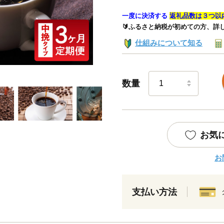
一度に決済する
返礼品数は３つ以
🔰ふるさと納税が初めての方、詳
仕組みについて知る
数量
お気
お
支払い方法