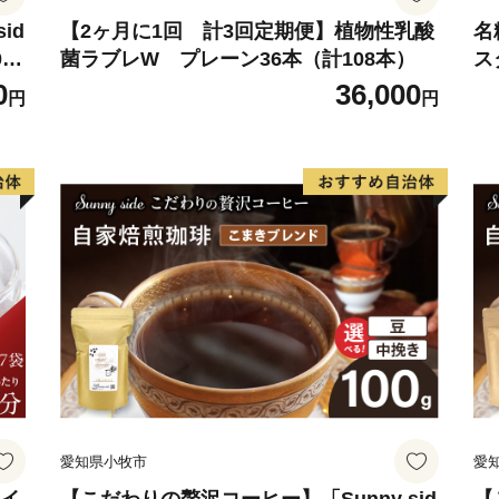
id
【2ヶ月に1回 計3回定期便】植物性乳酸
名
0
菌ラブレW プレーン36本（計108本）
ス
【指定期間】
粉
0
36,000
令和７年１０月１日から令
円
円
愛知県小牧市
愛