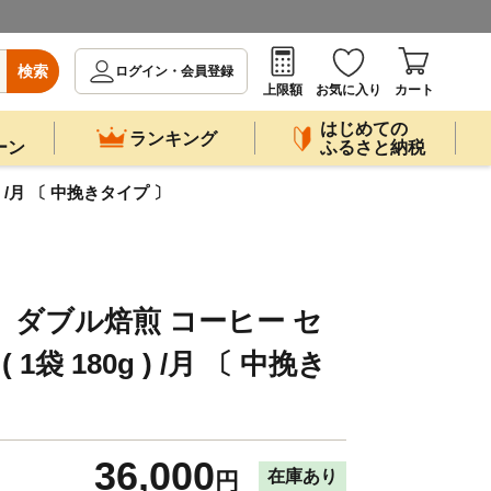
検索
ログイン・会員登録
上限額
お気に入り
カート
はじめての
ランキング
ーン
ふるさと納税
) /月 〔 中挽きタイプ 〕
】 ダブル焙煎 コーヒー セ
( 1袋 180g ) /月 〔 中挽き
36,000
在庫あり
円