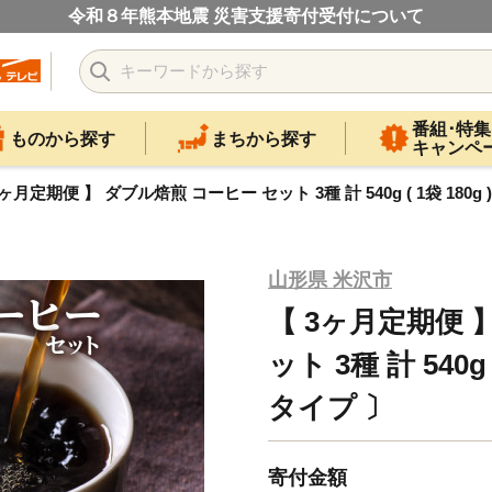
令和８年熊本地震 災害支援寄付受付について
番組･特集
ものから探す
まちから探す
キャンペ
3ヶ月定期便 】 ダブル焙煎 コーヒー セット 3種 計 540g ( 1袋 180g 
山形県 米沢市
【 3ヶ月定期便 
ット 3種 計 540g 
タイプ 〕
寄付金額