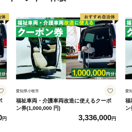
★ほかにも魅力的な返礼品が
👉【＜天然水のビール工場
モルツ 350ml×24本
👉【＜天然水のビール工場＞京
愛知県小牧市
愛
ポ
福祉車両・介護車両改造に使えるクーポ
福
ン券(1,000,000 円)
ン券
0
3,336,000
円
円