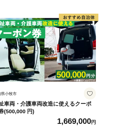
たくさん‼
＞京都直送】京都産ザ・プレミアム・
都直送】金麦 350ml×24本
知県小牧市
祉車両・介護車両改造に使えるクーポ
(500,000 円)
1,669,000
円