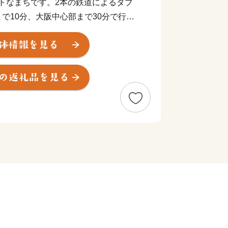
クトなまちです。2本の鉄道によるダブ
で10分、大阪中心部まで30分で行く
お買い物にとっても便利！ 多くの子育
まちです。
をはじめとする豊かな自然が残り、田園
た雰囲気も人気の理由。「長岡京の都」
り、また、戦国一の知将「明智光秀」が
・勝龍寺城の合戦」で、最期の夜を過ご
として整備）が今も残るなど、豊かな歴
ります。
番組「news おかえり」で、菓子処
イーツ」 竹の子最中” が紹介されまし
」 竹の子最中 16個入
」 竹の子最中 12個入