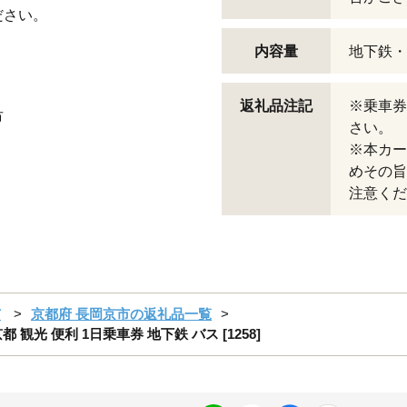
ださい。
内容量
地下鉄・
返礼品注記
※乗車券
市
さい。
※本カー
めその旨
注意くだ
市
京都府 長岡京市の返礼品一覧
観光 便利 1日乗車券 地下鉄 バス [1258]