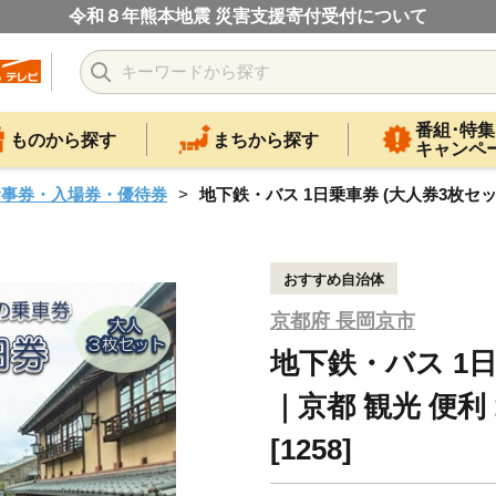
令和８年熊本地震 災害支援寄付受付について
番組･特集
ものから探す
まちから探す
キャンペ
食事券・入場券・優待券
地下鉄・バス 1日乗車券 (大人券3枚セット)
おすすめ自治体
京都府 長岡京市
地下鉄・バス 1日
｜京都 観光 便利
[1258]