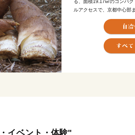
る、面積19.17㎢のコンパ
ルアクセスで、京都中心部ま
ことができ、通勤・通学・
て世代に選ばれ続けている
一方で、市内には西山連峰
風景が広がるのんびりとし
がかつて置かれた地でもあ
最後の戦いに臨んだ「山崎
した勝龍寺城（現在は公園
史資源に彩られた街でもあ
★ABCテレビのニュース情報
喜久春の「京野菜たけのこス
た！
👉「京野菜たけのこスイーツ
👉「京野菜たけのこスイーツ
行・イベント・体験"