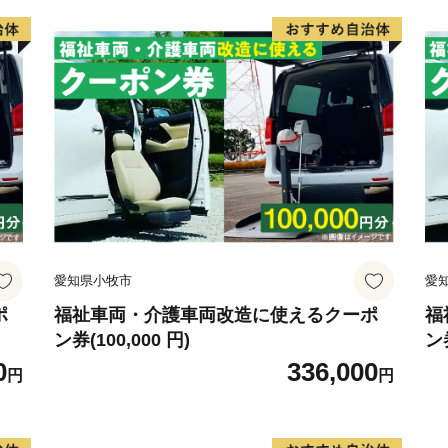
愛知県小牧市
愛
ポ
福祉車両・介護車両改造に使えるクーポ
福
ン券(100,000 円)
ン券
0
336,000
円
円