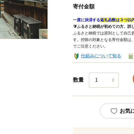
寄付金額
一度に決済する
返礼品数は３つ以
🔰ふるさと納税が初めての方、詳
ふるさと納税では原則として自己負
す。控除の対象となる寄付金額は
でご注意ください。
仕組みについて知る
数量
お気