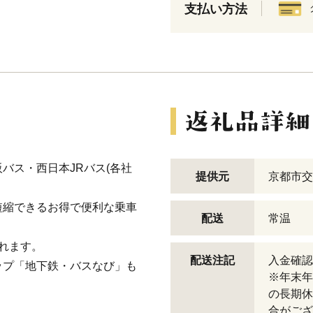
支払い方法
バス・西日本JRバス(各社
提供元
京都市交
短縮できるお得で便利な乗車
配送
常温
れます。
配送注記
入金確認
ップ「地下鉄・バスなび」も
※年末年
の長期休
合がござ