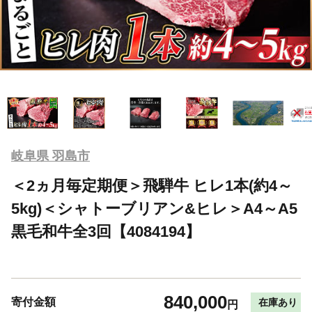
岐阜県 羽島市
＜2ヵ月毎定期便＞飛騨牛 ヒレ1本(約4～
5kg)＜シャトーブリアン&ヒレ＞A4～A5
黒毛和牛全3回【4084194】
840,000
寄付金額
在庫あり
円