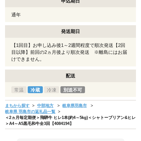
申込期日
通年
発送期日
【1回目】お申し込み後1～2週間程度で順次発送【2回
目以降】前回の2ヵ月後より順次発送 ※離島にはお届
けできません。
配送
常温
冷蔵
冷凍
別送不可
まちから探す
中部地方
岐阜県羽島市
岐阜県 羽島市の返礼品一覧
＜2ヵ月毎定期便＞飛騨牛 ヒレ1本(約4～5kg)＜シャトーブリアン&ヒレ
＞A4～A5黒毛和牛全3回【4084194】