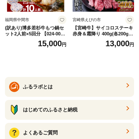
福岡県中間市
宮崎県えびの市
(訳あり)博多若杉牛もつ鍋セ
【宮崎牛】サイコロステーキ
ット2人前×5回分 【024-002
赤身＆霜降り 400g(各200g×
7】
１P 計2P) 真空パック 冷凍
15,000
13,000
円
円
ふるラボとは
はじめてのふるさと納税
よくあるご質問