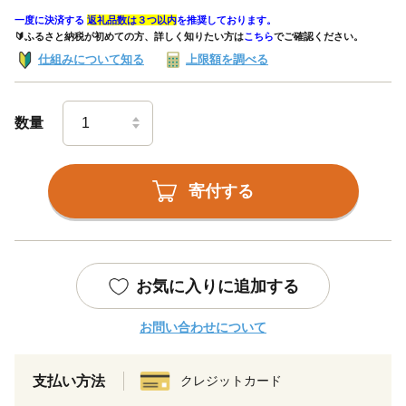
一度に決済する
返礼品数は３つ以内
を推奨しております。
🔰ふるさと納税が初めての方、詳しく知りたい方は
こちら
でご確認ください。
仕組みについて知る
上限額を調べる
数量
寄付する
お気に入りに追加する
お問い合わせについて
支払い方法
クレジットカード