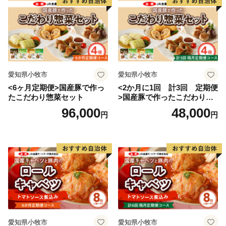
愛知県小牧市
愛知県小牧市
<6ヶ月定期便>国産豚で作っ
<2か月に1回 計3回 定期便
たこだわり惣菜セット
>国産豚で作ったこだわり惣
菜セット
96,000
48,000
円
円
愛知県小牧市
愛知県小牧市