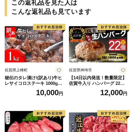
この返礼品を見た人は
こんな返礼品も見ています
佐賀県上峰町
佐賀県神埼市
秘伝のタレ漬け!(訳あり)牛ヒ
【14日以内発送！数量限定】
レサイコロステーキ 1000g
佐賀牛入り ハンバーグ 22個
【B-1098-AS】
2.6kg(120g×22個)【佐賀牛
10,000
12,000
円
円
黒毛和牛 ブランド牛 九州 ハ
ンバーグ 牛肉 豚肉 国産 お弁
当 おかず 惣菜 おすすめ 人
気】(H083106)