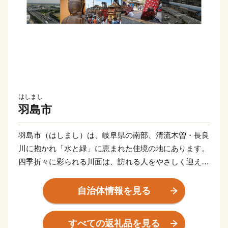
はしまし
羽島市
羽島市（はしまし）は、岐阜県の南部、清流木曽・長良
川に抱かれ「水と緑」に恵まれた佳境の地にあります。
四季折々に彩られる川面は、訪れる人をやさしく迎えて
くれます。
東海道新幹線岐阜羽島駅、名神高速道路岐阜羽島インタ
自治体情報を見る
ーチェンジを併せ持つ「岐阜県の表玄関」羽島市は、こ
のような自然豊かな地で、交通の要衝としても大きく発
すべての返礼品を見る
展しています。