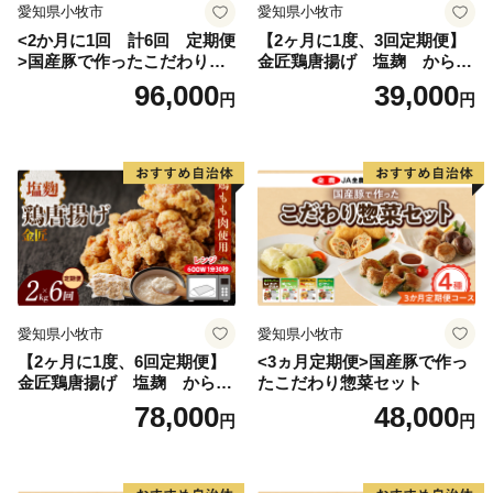
愛知県小牧市
愛知県小牧市
<2か月に1回 計6回 定期便
【2ヶ月に1度、3回定期便】
>国産豚で作ったこだわり惣
金匠鶏唐揚げ 塩麹 からあ
菜セット
げ
96,000
39,000
円
円
愛知県小牧市
愛知県小牧市
【2ヶ月に1度、6回定期便】
<3ヵ月定期便>国産豚で作っ
金匠鶏唐揚げ 塩麹 からあ
たこだわり惣菜セット
げ
78,000
48,000
円
円