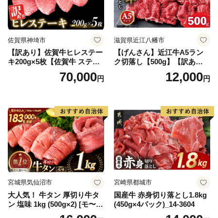
佐賀県神埼市
滋賀県近江八幡市
【訳あり】佐賀牛ヒレステー
【げんさん】近江牛A5ラン
キ200g×5枚【佐賀牛 ステー
ク切落し【500g】【訳あり】
キ ブランド肉 ヒレ肉 フィレ
【DG12W】
70,000
12,000
円
円
肉 ジューシー ヘルシー】(H0
65175)
宮城県気仙沼市
宮崎県都城市
大人気！ 牛タン 厚切り牛タ
国産牛 赤身切り落とし1.8kg
ン 塩味 1kg (500g×2) [モ〜ラ
(450g×4パック)_14-3604
ンド 宮城県 気仙沼市 205646