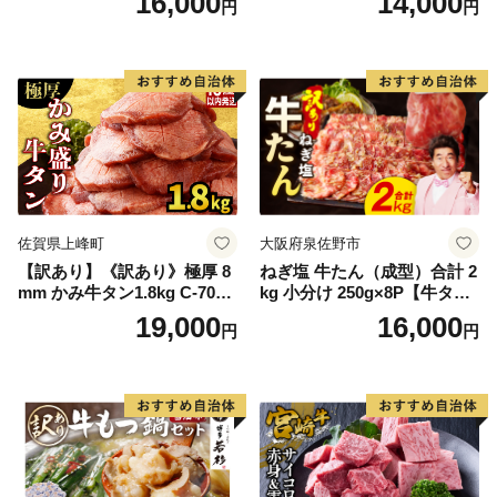
16,000
14,000
円
円
60] 肉 牛肉 精肉 牛たん 牛タ
ン塩 牛たん塩 冷凍 焼肉 BB
Q アウトドア バーベキュー
厚切り タン
佐賀県上峰町
大阪府泉佐野市
【訳あり】《訳あり》極厚 8
ねぎ塩 牛たん（成型）合計 2
mm かみ牛タン1.8kg C-709-
kg 小分け 250g×8P【牛タン
AS
牛肉 焼肉用 薄切り 訳あり サ
19,000
16,000
円
円
イズ不揃い】