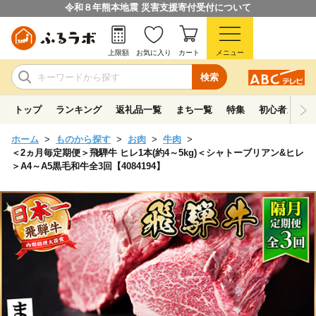
令和８年熊本地震 災害支援寄付受付について
上限額
お気に入り
カート
メニュー
検索
トップ
ランキング
返礼品一覧
まち一覧
特集
初心者ガイド
ホーム
ものから探す
お肉
牛肉
＜2ヵ月毎定期便＞飛騨牛 ヒレ1本(約4～5kg)＜シャトーブリアン&ヒレ
＞A4～A5黒毛和牛全3回【4084194】