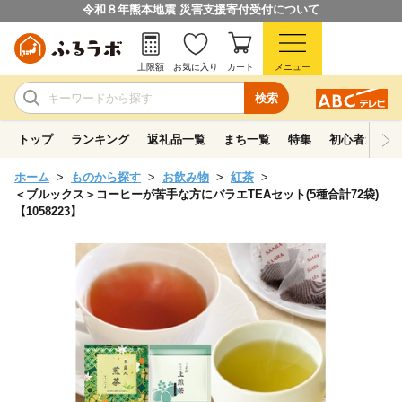
令和８年熊本地震 災害支援寄付受付について
上限額
お気に入り
カート
メニュー
検索
トップ
ランキング
返礼品一覧
まち一覧
特集
初心者ガイド
ホーム
ものから探す
お飲み物
紅茶
＜ブルックス＞コーヒーが苦手な方にバラエTEAセット(5種合計72袋)
【1058223】