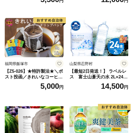
円
円
ン】
備品 おちゃ ocha 茶葉 緑茶
飲料 飲み物 八女 茶 日本茶
深むし茶 深蒸し 訳あり お茶
っぱ tea 八女茶 お手軽 簡単
小分け お土産 お取り寄せ グ
ルメ 福岡 九州 福岡県 国産
日本 ふかむし茶 ふかむし 家
庭用 自宅用 ちゃ りょくちゃ
ふかむしちゃ 急須 甘み 川崎
町 送料無料
福岡県飯塚市
山梨県忍野村
【Z5-026】★特許製法★＼ポ
【最短2日発送！】 ラベルレ
スト投函／きれいなコーヒー
ス 富士山蒼天の水 2L×24本
ドリップバッグ9種セット(18
（4ケース）※離島不可 天然
5,000
14,500
円
円
袋)ゆうパケットでお届け！
水 ミネラルウォーター 水 ペ
ットボトル 2000ml バナジウ
ム天然水 飲料水 軟水 鉱水 国
産 シリカ ミネラル 美容 備蓄
防災 長期保存 富士山 山梨県
忍野村