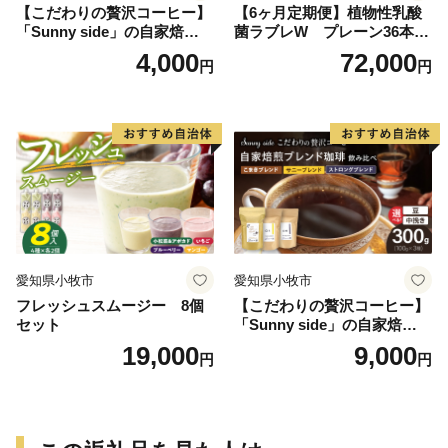
【こだわりの贅沢コーヒー】
【6ヶ月定期便】植物性乳酸
「Sunny side」の自家焙煎珈
菌ラブレW プレーン36本
琲ストロングブレンド（100
（計216本）
4,000
72,000
円
円
g）
愛知県小牧市
愛知県小牧市
フレッシュスムージー 8個
【こだわりの贅沢コーヒー】
セット
「Sunny side」の自家焙煎珈
琲ブレンド珈琲飲み比べセッ
19,000
9,000
円
円
ト（300g）