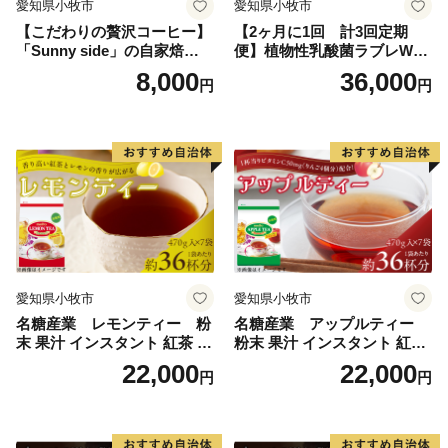
愛知県小牧市
愛知県小牧市
【こだわりの贅沢コーヒー】
【2ヶ月に1回 計3回定期
「Sunny side」の自家焙煎珈
便】植物性乳酸菌ラブレW
琲こまきブレンド（200g）
プレーン36本（計108本）
8,000
36,000
円
円
愛知県小牧市
愛知県小牧市
名糖産業 レモンティー 粉
名糖産業 アップルティー
末 果汁 インスタント 紅茶 ビ
粉末 果汁 インスタント 紅茶
タミンC 袋 ロングセラー 粉
ティー ビタミンC 袋 ロング
22,000
22,000
円
円
末飲料 粉末茶 簡単 手軽 ホッ
セラー 粉末飲料 粉末茶 簡単
ト アイス
手軽 ホット アイス