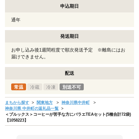
申込期日
通年
発送期日
お申し込み後1週間程度で順次発送予定 ※離島にはお
届けできません。
配送
常温
冷蔵
冷凍
別送不可
まちから探す
関東地方
神奈川県中井町
神奈川県 中井町の返礼品一覧
＜ブルックス＞コーヒーが苦手な方にバラエTEAセット(5種合計72袋)
【1058223】