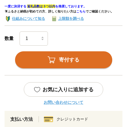
一度に決済する
返礼品数は３つ以内
を推奨しております。
🔰ふるさと納税が初めての方、詳しく知りたい方は
こちら
でご確認ください。
仕組みについて知る
上限額を調べる
数量
寄付する
お気に入りに追加する
お問い合わせについて
支払い方法
クレジットカード