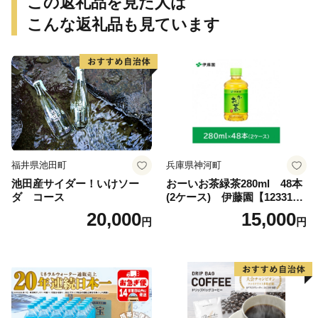
この返礼品を見た人は
こんな返礼品も見ています
福井県池田町
兵庫県神河町
池田産サイダー！いけソー
おーいお茶緑茶280ml 48本
ダ コース
(2ケース) 伊藤園【123317
3】
20,000
15,000
円
円