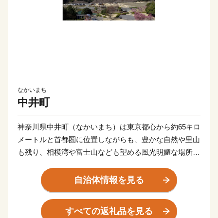
なかいまち
中井町
神奈川県中井町（なかいまち）は東京都心から約65キロ
メートルと首都圏に位置しながらも、豊かな自然や里山
も残り、相模湾や富士山なども望める風光明媚な場所に
位置しています。里山の風景をとどめながらも都市的生
活も送ることができる本町の特徴を表すキャッチフレー
自治体情報を見る
ズとして「里都（さと）まち」を商標登録しています。
すべての返礼品を見る