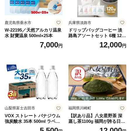
鹿児島県垂水市
兵庫県淡路市
W-22195／天然アルカリ温泉
ドリップバッグコーヒー 淡
水 財寶温泉 500ml×25本
路島アソートセット 6種 120
袋 飲み比べ コーヒー
7,000
12,000
円
円
山梨県富士吉田市
福岡県川崎町
VOX ストレート バナジウム
【訳あり品】八女星野茶 深
強炭酸水 35本 500ml ラベル
蒸し茶1100g 福岡が誇る日本
レス【富士吉田市限定カート
茶_ 訳アリ 常温 お茶 茶袋 常
5,500
12,000