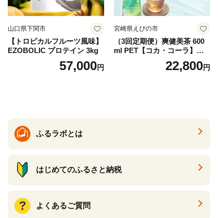
山口県下関市
宮崎県えびの市
【トロピカルフルーツ風味】
（3回定期便）爽健美茶 600
EZOBOLIC プロテイン 3kg
ml PET【コカ・コーラ】ペ
ットボトル 1ケース(24本) 定
57,000
22,800
円
円
期便 3回(72本) セット お茶
カフェインゼロ ノンカフェ
イン ハトムギ ブレンド茶 宮
崎県 えびの市 送料無料
ふるラボとは
はじめてのふるさと納税
よくあるご質問