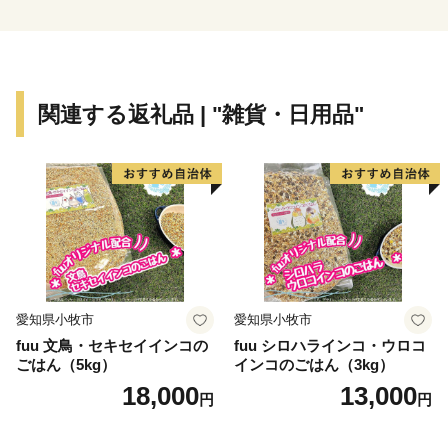
どう狩りやイチゴ狩りなどの農業体験も楽しめ、
四季折々の自然を身近に感じられる場所です。
古くから人々が暮らしてきた歴史と、現代の便利な生活
関連する返礼品 | "雑貨・日用品"
がほどよく調和した「ちょうどいいまち」。
心温まるふるさとを感じていただければ幸いです。
愛知県小牧市
愛知県小牧市
fuu 文鳥・セキセイインコの
fuu シロハラインコ・ウロコ
ごはん（5kg）
インコのごはん（3kg）
18,000
13,000
円
円