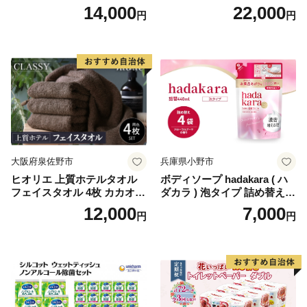
り×12セット)【1256759】
パー（ダブル）64ロール(8ロ
14,000
22,000
円
円
ール×8パック) 開成町 トイレ
ットペーパーダブル 日用品
国産 新生活 ダブル SDGs 備
蓄 防災 エコ 消耗品 生活雑貨
生活用品 無香料 トイレット
ペーパー ダブル といれっと
ぺーぱー トイレ クレシア ト
イレットペーパー [BDBH002
-1]
大阪府泉佐野市
兵庫県小野市
ヒオリエ 上質ホテルタオル
ボディソープ hadakara ( ハ
フェイスタオル 4枚 カカオ
ダカラ ) 泡タイプ 詰め替え 4
【タオル 泉州タオル 吸水 普
40ml×4袋 ボディーソープ 泡
12,000
7,000
円
円
段使い 無地 シンプル 日用品
ボディソープ 泡 日用品 消耗
ふわふわ ふかふか 家族 たお
品 バス用品 大容量 いい 匂い
る 一人暮らし】
ボディ 保湿 LION ライオン
泡石鹸 石鹸 兵庫 兵庫県 小野
市