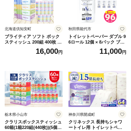
北海道倶知安町
秋田県能代市
ブライティア ソフト ボック
トイレットペーパー ダブル 9
スティッシュ 200組 400枚 60
6ロール 12個 × 8パック ブラ
箱 日本製 まとめ買い ティッ
ンカ 再生紙 100％ 芯あり 日
16,000
11,000
円
円
シュ リサイクル 長持 防災 常
用品 消耗品 無香料 生活用品
備品 日用雑貨 消耗品 生活必
備蓄 秋田県 能代市 送料無料
需品 備蓄 ペーパー 紙 北海道
《能代製紙》
倶知安町 日用品
栃木県小山市
神奈川県開成町
クラリスボックスティッシュ
クリネックス 長持ちシャワ
60箱(1箱220組(440枚))(5個入
ートイレ用 トイレットペー