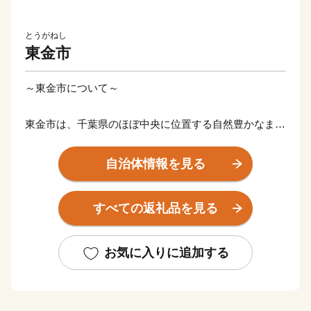
とうがねし
東金市
～東金市について～
東金市は、千葉県のほぼ中央に位置する自然豊かなまち
です。
自治体情報を見る
東京都心から約 50km と比較的アクセスが良く、温暖な
気候に恵まれ、広大な田園風景が広がる平野部と、緑豊
すべての返礼品を見る
かな丘陵地が織りなす穏やかな景色が魅力です。
特に、桜の名所として知られる八鶴湖（はっかくこ）で
お気に入りに追加する
は、春には約 300 本のソメイヨシノが湖畔を彩り、多
くの人々が訪れます。
雄蛇ヶ池（おじゃがいけ）や山王台公園からの眺望、ぶ