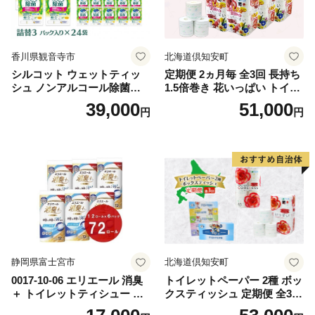
香川県観音寺市
北海道倶知安町
シルコット ウェットティッ
定期便 2ヵ月毎 全3回 長持ち
シュ ノンアルコール除菌詰
1.5倍巻き 花いっぱい トイレ
替（43枚×3P）×24袋 日用品
ットペーパー ダブル 45ｍ 計
39,000
51,000
円
円
おもちゃ 拭き取り 手拭き 外
72ロール 全18種 花柄 プリン
出時 お出かけ時 食事前 緑茶
ト ハーブ 香り付き 日本製 ま
カテキン配合
とめ買い 防災 常備品 ペーパ
ー 消耗品 備蓄 送料無料 北海
道 倶知安町 日用品
静岡県富士宮市
北海道倶知安町
0017-10-06 エリエール 消臭
トイレットペーパー 2種 ボッ
＋ トイレットティシュー し
クスティッシュ 定期便 全3
っかり香るフレッシュクリア
回 日本製 まとめ買い 防災