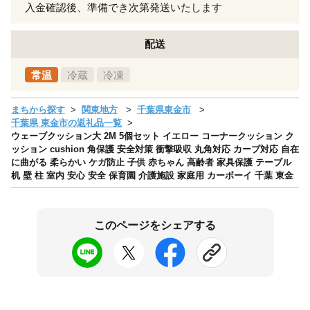
入金確認後、準備でき次第発送いたします
配送
常温
冷蔵
冷凍
まちから探す
関東地方
千葉県東金市
千葉県 東金市の返礼品一覧
ウェーブクッション大 2M 5個セット イエロー コーナークッション ク
ッション cushion 角保護 安全対策 衝撃吸収 丸角対応 カーブ対応 自在
に曲がる 柔らかい ケガ防止 子供 赤ちゃん 高齢者 家具保護 テーブル
机 壁 柱 室内 安心 安全 保育園 介護施設 家庭用 カーボーイ 千葉 東金
このページをシェアする