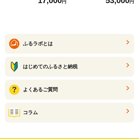
17,000
53,000
円
円
の香り ダブル 12ロール×6パ
常備品 日用雑貨 消耗品 生活
ック 72ロール 25m トイレ
必需品 大容量 備蓄 リサイク
ットペーパー パルプ100％ 消
ル ティッシュ ペーパー まと
臭 防臭 日用品 消耗品 備蓄
め買い 雑貨 倶知安町
ふるラボとは
はじめてのふるさと納税
よくあるご質問
コラム