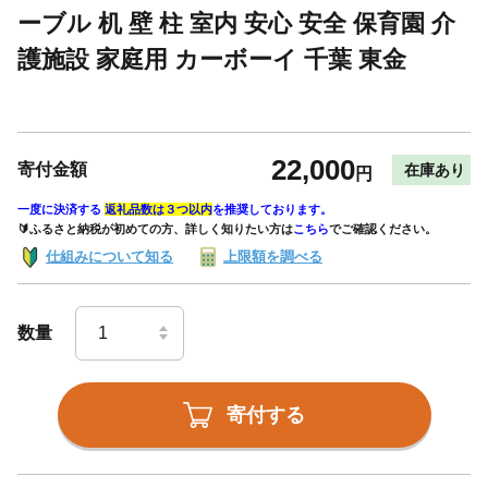
ーブル 机 壁 柱 室内 安心 安全 保育園 介
護施設 家庭用 カーボーイ 千葉 東金
22,000
寄付金額
在庫あり
円
一度に決済する
返礼品数は３つ以内
を推奨しております。
🔰ふるさと納税が初めての方、詳しく知りたい方は
こちら
でご確認ください。
仕組みについて知る
上限額を調べる
数量
寄付する