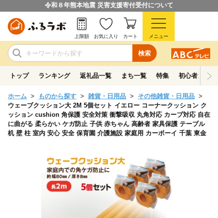
令和８年熊本地震 災害支援寄付受付について
上限額
お気に入り
カート
メニュー
検索
トップ
ランキング
返礼品一覧
まち一覧
特集
初心者ガイド
ホーム
ものから探す
雑貨・日用品
その他雑貨・日用品
ウェーブクッション大 2M 5個セット イエロー コーナークッション ク
ッション cushion 角保護 安全対策 衝撃吸収 丸角対応 カーブ対応 自在
に曲がる 柔らかい ケガ防止 子供 赤ちゃん 高齢者 家具保護 テーブル
机 壁 柱 室内 安心 安全 保育園 介護施設 家庭用 カーボーイ 千葉 東金