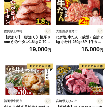
佐賀県上峰町
大阪府泉佐野市
【訳あり】《訳あり》極厚 8
ねぎ塩 牛たん（成型）合計 2
mm かみ牛タン1.8kg C-709-
kg 小分け 250g×8P【牛タン
AS
牛肉 焼肉用 薄切り 訳あり サ
19,000
16,000
円
円
イズ不揃い】
福岡県中間市
宮崎県えびの市