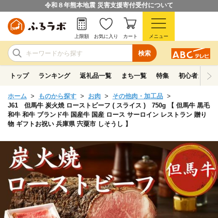
令和８年熊本地震 災害支援寄付受付について
上限額
お気に入り
カート
メニュー
検索
トップ
ランキング
返礼品一覧
まち一覧
特集
初心者ガイド
ホーム
ものから探す
お肉
その他肉・加工品
J61 但馬牛 炭火焼 ローストビーフ ( スライス ) 750g 【 但馬牛 黒毛
和牛 和牛 ブランド牛 国産牛 国産 ロース サーロイン レストラン 贈り
物 ギフトお祝い 兵庫県 宍粟市 しそうし 】