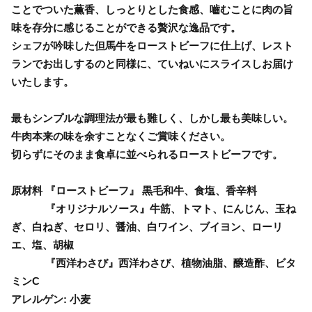
ことでついた薫香、しっとりとした食感、嚙むことに肉の旨
味を存分に感じることができる贅沢な逸品です。
シェフが吟味した但馬牛をローストビーフに仕上げ、レスト
ランでお出しするのと同様に、ていねいにスライスしお届け
いたします。
最もシンプルな調理法が最も難しく、しかし最も美味しい。
牛肉本来の味を余すことなくご賞味ください。
切らずにそのまま食卓に並べられるローストビーフです。
原材料 『ローストビーフ』 黒毛和牛、食塩、香辛料
『オリジナルソース』牛筋、トマト、にんじん、玉ね
ぎ、白ねぎ、セロリ、醤油、白ワイン、ブイヨン、ローリ
エ、塩、胡椒
『西洋わさび』西洋わさび、植物油脂、醸造酢、ビタ
ミンC
アレルゲン: 小麦