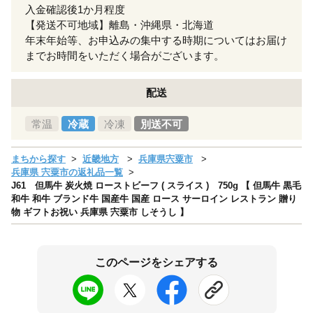
入金確認後1か月程度
【発送不可地域】離島・沖縄県・北海道
年末年始等、お申込みの集中する時期についてはお届け
までお時間をいただく場合がございます。
配送
常温
冷蔵
冷凍
別送不可
まちから探す
近畿地方
兵庫県宍粟市
兵庫県 宍粟市の返礼品一覧
J61 但馬牛 炭火焼 ローストビーフ ( スライス ) 750g 【 但馬牛 黒毛
和牛 和牛 ブランド牛 国産牛 国産 ロース サーロイン レストラン 贈り
物 ギフトお祝い 兵庫県 宍粟市 しそうし 】
このページをシェアする