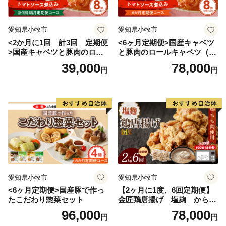
愛知県小牧市
愛知県小牧市
<2か月に1回 計3回 定期便
<6ヶ月定期便>国産キャベツ
>国産キャベツと豚肉のロー
と豚肉のロールキャベツ（4P
ルキャベツ（4P入り）
入り）
39,000
78,000
円
円
愛知県小牧市
愛知県小牧市
<6ヶ月定期便>国産豚で作っ
【2ヶ月に1度、6回定期便】
たこだわり惣菜セット
金匠鶏唐揚げ 塩麹 からあ
げ
96,000
78,000
円
円