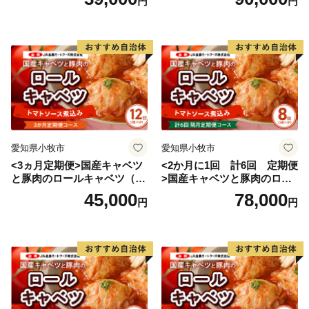
円
円
【 「人」が守り伝える伝統と文化 】
江戸時代後期から約１５０年間作られていた地酒「三
笑」の復活や、伝統ある播州山崎藍染の復活、また女性
蔵人による日本酒バーの開業など、宍粟に息づく文化や
伝統が新たな世代に受け継がれ、今のかたちとなって発
展し続けています。
愛知県小牧市
愛知県小牧市
宍粟市の４町それぞれについて特色ある文化もお伝えし
<3ヵ月定期便>国産キャベツ
<2か月に1回 計6回 定期便
たいところですが、たくさんある魅力を伝えきることは
と豚肉のロールキャベツ（6P
>国産キャベツと豚肉のロー
難しく、
入り）
ルキャベツ（4P入り）
45,000
78,000
円
円
ふるさと納税返礼品をとおして、より具体的に宍粟の魅
力を感じていただけると嬉しく思います。