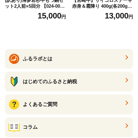
(訳あり)博多若杉牛もつ鍋セ
【宮崎牛】サイコロステーキ
ット2人前×5回分 【024-002
赤身＆霜降り 400g(各200g×
7】
１P 計2P) 真空パック 冷凍
15,000
13,000
円
円
ふるラボとは
はじめてのふるさと納税
よくあるご質問
コラム