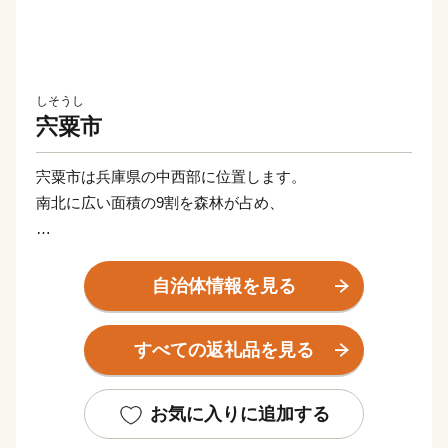
しそうし
宍粟市
宍粟市は兵庫県の中西部に位置します。
南北に広い面積の9割を森林が占め、
《まちの交通・文化・経済の中心として重要な役割を果
たしてきた 山崎町》
自治体情報を見る
《特に古くから歴史・文化遺産を数多く有する 一宮
町》
すべての返礼品を見る
《平安時代には京都石清水八幡宮の荘園として組み入れ
られた 波賀町》
《冬には市内でも特に積雪が多く、和鉄の郷として繁栄
お気に入りに追加する
してきた 千種町》