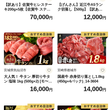
【訳あり】佐賀牛ヒレステー
【げんさん】近江牛A5ラン
キ200g×5枚【佐賀牛 ステー
ク切落し【500g】【訳あり】
キ ブランド肉 ヒレ肉 フィレ
【DG12W】
70,000
12,000
円
円
肉 ジューシー ヘルシー】(H0
65175)
宮城県気仙沼市
宮崎県都城市
大人気！ 牛タン 厚切り牛タ
国産牛 赤身切り落とし1.8kg
ン 塩味 1kg (500g×2) [モ〜ラ
(450g×4パック)_14-3604
ンド 宮城県 気仙沼市 205646
16,000
14,000
円
円
60] 肉 牛肉 精肉 牛たん 牛タ
ン塩 牛たん塩 冷凍 焼肉 BB
Q アウトドア バーベキュー
厚切り タン