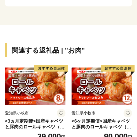
のそれぞれに独自の特色ある４町からなるまちです。
【 「発酵のふるさと」 宍粟 】
宍粟が「日本酒発祥の地」といわれるのは、現存する風
土記の中で日本酒最古の記述がある「播磨国風土記」の
関連する返礼品 | "お肉"
一説によります。現在も、豊かな自然や清流に育まれ受
け継がれる職人の技が宍粟の日本酒文化を発展させてい
ます。
【 森と生きるまちならではの「自然資源」 】
従来の人々のオアシスとして千年も前より引用されてき
たといわれる「千年水」など豊かな山々から生みだされ
る名水は古くから宍粟の発酵文化を支えてきました。山
愛知県小牧市
愛知県小牧市
の恵みである名水、澄んだ空気により育てられた米は日
<3ヵ月定期便>国産キャベツ
<6ヶ月定期便>国産キャベツ
本酒のみならず、宍粟の豊かな食を支え、宍粟独自の味
と豚肉のロールキャベツ（4P
と豚肉のロールキャベツ（6P
を生み出しています。
入り）
入り）
39,000
90,000