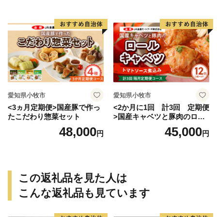
愛知県小牧市
愛知県小牧市
<3ヵ月定期便>国産豚で作っ
<2か月に1回 計3回 定期便
たこだわり惣菜セット
>国産キャベツと豚肉のロー
ルキャベツ（6P入り）
48,000
45,000
円
円
この返礼品を見た人は
こんな返礼品も見ています