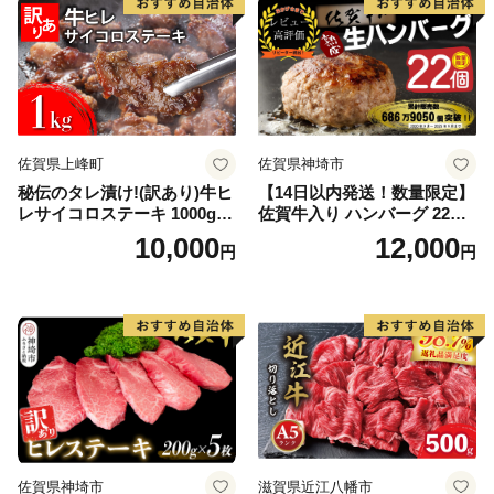
佐賀県上峰町
佐賀県神埼市
秘伝のタレ漬け!(訳あり)牛ヒ
【14日以内発送！数量限定】
レサイコロステーキ 1000g
佐賀牛入り ハンバーグ 22個
【B-1098-AS】
2.6kg(120g×22個)【佐賀牛
10,000
12,000
円
円
黒毛和牛 ブランド牛 九州 ハ
ンバーグ 牛肉 豚肉 国産 お弁
当 おかず 惣菜 おすすめ 人
気】(H083106)
佐賀県神埼市
滋賀県近江八幡市