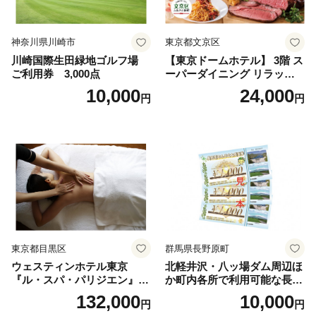
神奈川県川崎市
東京都文京区
川崎国際生田緑地ゴルフ場
【東京ドームホテル】 3階 ス
ご利用券 3,000点
ーパーダイニング リラッサ
ランチブッフェ お食事券 大
10,000
24,000
円
円
人1名様分 関東 東京 ご利用
券 ランチ 昼食 食事券 レスト
ラン ブッフェ 東京都 お食事
券
東京都目黒区
群馬県長野原町
ウェスティンホテル東京
北軽井沢・八ッ場ダム周辺ほ
『ル・スパ・パリジエン』選
か町内各所で利用可能な長野
べるボディセラピー90分/1名
原町ふるさと感謝券（3,000
132,000
10,000
円
円
円分）【トラベル 観光 旅行