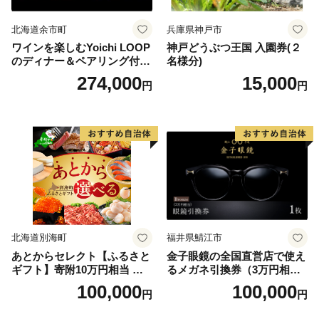
北海道余市町
兵庫県神戸市
ワインを楽しむYoichi LOOP
神戸どうぶつ王国 入園券(２
のディナー＆ペアリング付宿
名様分)
泊プラン＜デラックスツイン
274,000
15,000
円
円
＞
北海道別海町
福井県鯖江市
あとからセレクト【ふるさと
金子眼鏡の全国直営店で使え
ギフト】寄附10万円相当 あ
るメガネ引換券（3万円相
とから選べる！ ギフト いく
当） Bronze
100,000
100,000
円
円
ら ほたて 海鮮 牛肉 別海町
ケーキ アイス （ 後から 選べ