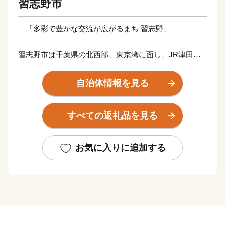
習志野市
「多彩で豊かな交流が広がるまち 習志野」
習志野市は千葉県の北西部、東京湾に面し、JR津田沼
駅から都心へ最短28分という恵まれた立地にあります。
駅周辺には商業施設が集積し、湾岸エリアのレジャー施
自治体情報を見る
設へのアクセスも抜群。多くの人が行き交い、出会い、
つながるまちです。
すべての返礼品を見る
「音楽のまち」としても全国に知られ、市立習志野高校
をはじめ市内小中学校は、毎年全国のコンクールで優秀
な成績を収めています。音楽を通じた世代を超えた交流
お気に入りに追加する
も、本市の誇りです。
昭和45年に制定した文教住宅都市憲章のもと、認定こど
も園を市内12か所に設置するなど、全国に先駆けて子育
て支援環境を整えてきました。子どもから高齢者まで、
誰もが安心して暮らせるまちです。