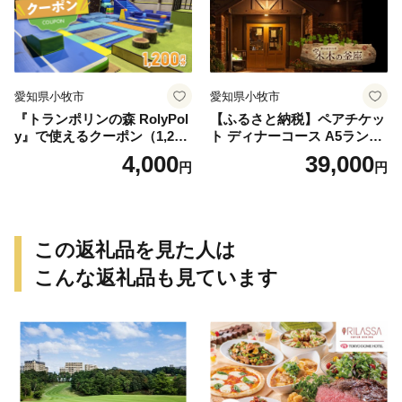
愛知県小牧市
愛知県小牧市
『トランポリンの森 RolyPol
【ふるさと納税】ペアチケッ
y』で使えるクーポン（1,200
ト ディナーコース A5ランク
円）
飛騨牛 コース 記念日 お誕生
4,000
39,000
円
円
日 特別な日 完全個室 ノンア
ルコール スパークリングワ
イン 1本付き デザート ドリ
ンク セレブレ お食事券 愛知
県 小牧市 送料無料
この返礼品を見た人は
こんな返礼品も見ています