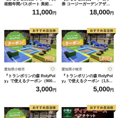
術館年間パスポート 美術館
券 コージーガーデンアザレ
メナード アート
ア アフタヌーン宝石箱 ホテ
11,000
18,000
円
円
ル特製 デザート 6種類 サン
ドウィッチ コーヒー または
紅茶 スイーツ アフタヌーン
ティー チケット 券 2名様分
お祝 誕生日 記念日 名鉄小牧
ホテル 愛知県 小牧市 送料無
料
愛知県小牧市
愛知県小牧市
『トランポリンの森 RolyPol
『トランポリンの森 RolyPol
y』で使えるクーポン（900
y』で使えるクーポン（1,500
円）
円）
3,000
5,000
円
円