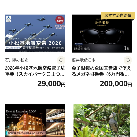
お土産 群馬県 長野原町 北軽
井沢】
石川県小松市
福井県鯖江市
2026年小松基地航空祭電子駐
金子眼鏡の全国直営店で使え
車券（スカイパークこまつ
るメガネ引換券（6万円相
翼） 駐車場 シャトルバスの
当） Platinum
29,000
200,000
円
円
りばすぐ 石川県 小松市