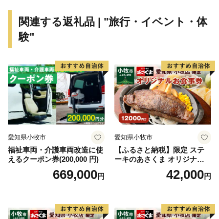
関連する返礼品 | "旅行・イベント・体
本市は、将来都市像 「多彩で豊かな交流が広がるまち
験"
習志野」 を掲げ、
・「多彩で豊かな交流」を培う
・「交流が広がるまち」を育む
という2つの基本的な考え方のもと、人・文化・地域が
つながり合うまちづくりを進めています。
愛知県小牧市
愛知県小牧市
福祉車両・介護車両改造に使
【ふるさと納税】限定 ステ
えるクーポン券(200,000 円)
ーキのあさくま オリジナル
お食事券 12000円 お好きなメ
669,000
42,000
円
円
ニュー 好きなだけ コーンス
ープ カレー サラダ プリン ソ
フトクリーム デザート 愛知
県 小牧店 小牧市 チケット 送
料無料