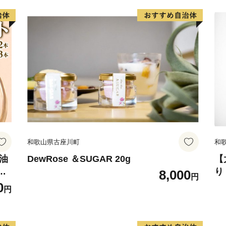
和歌山県古座川町
和
ダ油
DewRose ＆SUGAR 20g
【
ト
り
8,000
円
0
円