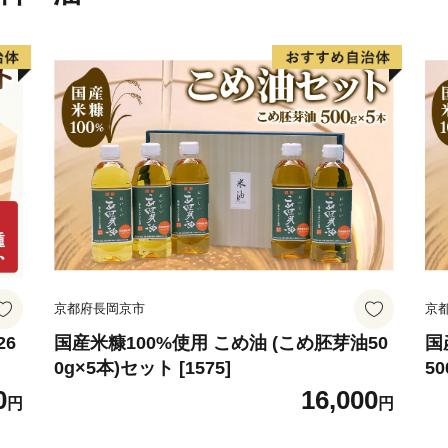
京都府長岡京市
京
26
国産米糠100%使用 こめ油 (こめ胚芽油50
国
0g×5本)セット [1575]
50
0
16,000
円
円