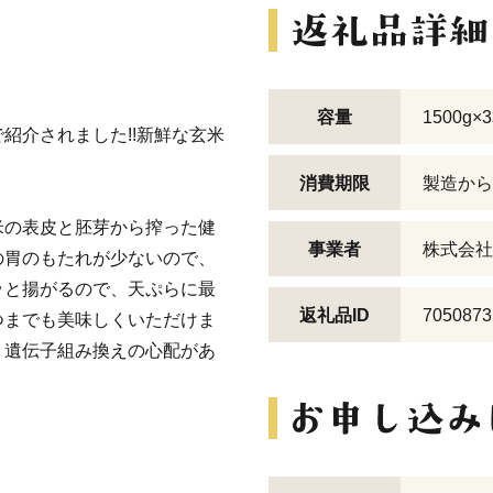
容量
1500g×
紹介されました!!新鮮な玄米
消費期限
製造から
米の表皮と胚芽から搾った健
事業者
株式会社
の胃のもたれが少ないので、
ッと揚がるので、天ぷらに最
返礼品ID
7050873
つまでも美味しくいただけま
、遺伝子組み換えの心配があ