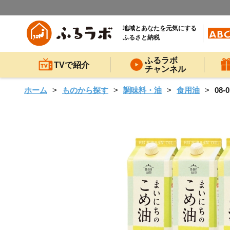
地域とあなたを元気にする
ふるさと納税
ふるラボ
TVで紹介
チャンネル
ホーム
ものから探す
調味料・油
食用油
08