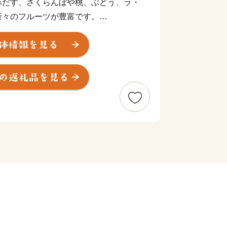
みだす、さくらんぼや桃、ぶどう、ラ・
折々のフルーツが豊富です。
、ご寄附をいただいた皆様との間に、ふ
し、本市が皆様にとって"第２のふる
うにとの思いが込められています。
もございます。これをきっかけに、ぜひ
を肌で感じ取ってみてはいかがです
かけに、ちょっとしたお出掛けや旅行先
のふるさとに天童が立候補させていただ