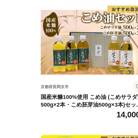
京都府長岡京市
国産米糠100%使用 こめ油 (こめサラ
500g×2本・こめ胚芽油500g×3本)セッ
[1573]
14,00