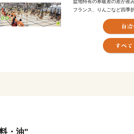
盆地特有の寒暖差の差が産
フランス、りんごなど四季
”第２のふるさと天童"には
るさと納税を通じて絆を形成
さと"と感じていただけるよ
春夏秋冬を通じたイベント
天童市を訪れ、本市の魅力
か？ ふるさと納税をきっ
の選択など、あなたの第２
きます！
味料・油"