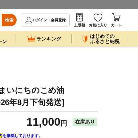
検索
ログイン・会員登録
上限額
お気に入り
カート
はじめての
ランキング
ーン
ふるさと納税
08C まいにちのこめ油
[2026年8月下旬発送]
11,000
在庫あり
円
内
を推奨しております。