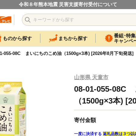
令和８年熊本地震 災害支援寄付受付について
番組･特集
ものから探す
まちから探す
キャンペ
-01-055-08C まいにちのこめ油（1500g×3本) [2026年8月下旬発送]
山形県 天童市
08-01-055-
（1500g×3本) 
寄付金額
一度に決済する
返礼品数は３つ以