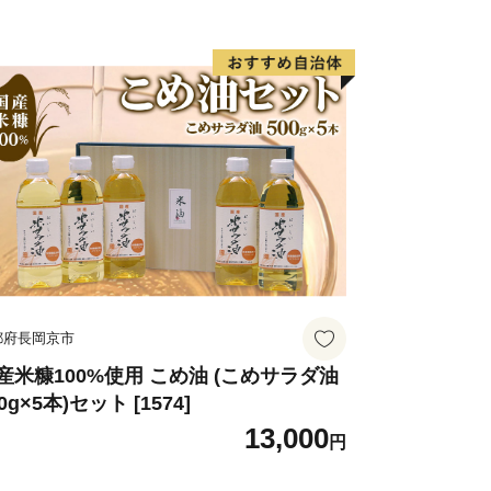
都府長岡京市
産米糠100%使用 こめ油 (こめサラダ油
0g×5本)セット [1574]
13,000
円