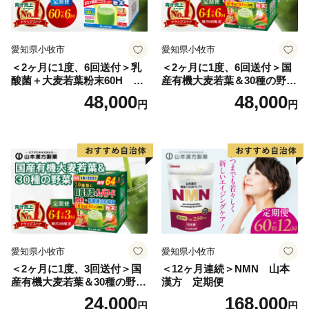
安中市ふるさと創生寄附金として5,000円以上寄附して
いただいた安中市外在住の方には、返礼品を贈呈いたし
ます。
愛知県小牧市
愛知県小牧市
＜2ヶ月に1度、6回送付＞乳
＜2ヶ月に1度、6回送付＞国
【ご注意】
酸菌＋大麦若葉粉末60H 山
産有機大麦若葉＆30種の野
・返礼品の送付は、安中市外にお住まいの方に限らせて
本漢方 定期便
菜 山本漢方 定期便
48,000
48,000
円
円
いただきます。
・返礼品の送付先は、国内のみ発送となります。また、
返礼品によっては配送エリアが限られている場合があり
ますので、詳しくは各返礼品ごとにご確認をお願いいた
します。
・寄附につきましては、年度内の回数制限は現在設けて
おりません。
・返礼品のお届けには1～2ヶ月程度かかることがありま
愛知県小牧市
愛知県小牧市
す。
＜2ヶ月に1度、3回送付＞国
＜12ヶ月連続＞NMN 山本
・返礼品の写真はイメージです。
産有機大麦若葉＆30種の野
漢方 定期便
菜 山本漢方 定期便
24,000
168,000
円
円
■寄附金受領証明書について