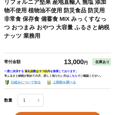
リフォルニア堅果 産地直輸入 無塩 添加
物不使用 植物油不使用 防災食品 防災用
非常食 保存食 備蓄食 MIX みっくすなっ
つ おつまみ おやつ 大容量 ふるさと納税
ナッツ 業務用
13,000
寄付金額
在庫あり
円
一度に決済する
返礼品数は３つ以内
を推奨しております。
🔰ふるさと納税が初めての方、詳しく知りたい方は
こちら
でご確認ください。
仕組みについて知る
上限額を調べる
数量