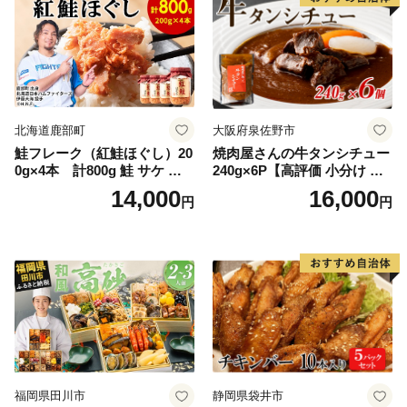
北海道鹿部町
大阪府泉佐野市
鮭フレーク（紅鮭ほぐし）20
焼肉屋さんの牛タンシチュー
0g×4本 計800g 鮭 サケ 鮭
240g×6P【高評価 小分け 惣
ほぐし サケフレーク シャケ
菜 牛たん 一人暮らし 冷凍】
14,000
16,000
円
円
フレーク 鮭フレーク
福岡県田川市
静岡県袋井市