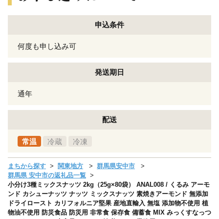
申込条件
何度も申し込み可
発送期日
通年
配送
常温
冷蔵
冷凍
まちから探す
関東地方
群馬県安中市
群馬県 安中市の返礼品一覧
小分け3種ミックスナッツ 2kg（25g×80袋） ANAL008 / くるみ アーモ
ンド カシューナッツ ナッツ ミックスナッツ 素焼きアーモンド 無添加
ドライロースト カリフォルニア堅果 産地直輸入 無塩 添加物不使用 植
物油不使用 防災食品 防災用 非常食 保存食 備蓄食 MIX みっくすなっつ