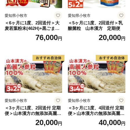
愛知県小牧市
愛知県小牧市
＜6ヶ月に1度、2回送付＞大
＜5ヶ月に1度、2回送付＞乳
麦若葉粉末(462H)+黒ごま黒
酸菌粒 山本漢方 定期便
豆きな粉+ 糖流茶 山本漢
76,000
20,000
円
円
方 定期便
愛知県小牧市
愛知県小牧市
＜3ヶ月に1度、2回送付 定期
＜3ヶ月に1度、4回送付 定期
便＞山本漢方の無添加高麗人
便＞山本漢方の無添加高麗人
参粒
参粒
20,000
40,000
円
円