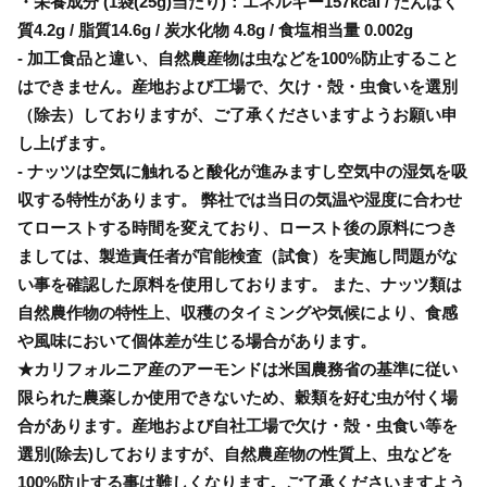
・栄養成分 (1袋(25g)当たり)：エネルギー157kcal / たんぱく
質4.2g / 脂質14.6g / 炭水化物 4.8g / 食塩相当量 0.002g
- 加工食品と違い、自然農産物は虫などを100%防止すること
はできません。産地および工場で、欠け・殻・虫食いを選別
（除去）しておりますが、ご了承くださいますようお願い申
し上げます。
- ナッツは空気に触れると酸化が進みますし空気中の湿気を吸
収する特性があります。 弊社では当日の気温や湿度に合わせ
てローストする時間を変えており、ロースト後の原料につき
ましては、製造責任者が官能検査（試食）を実施し問題がな
い事を確認した原料を使用しております。 また、ナッツ類は
自然農作物の特性上、収穫のタイミングや気候により、食感
や風味において個体差が生じる場合があります。
★カリフォルニア産のアーモンドは米国農務省の基準に従い
限られた農薬しか使用できないため、穀類を好む虫が付く場
合があります。産地および自社工場で欠け・殻・虫食い等を
選別(除去)しておりますが、自然農産物の性質上、虫などを
100%防止する事は難しくなります。ご了承くださいますよう