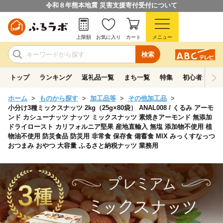
令和８年熊本地震 災害支援寄付受付について
上限額
お気に入り
カート
メニュー
検索
トップ
ランキング
返礼品一覧
まち一覧
特集
初心者ガイド
ホーム
ものから探す
加工品等
その他加工品
小分け3種ミックスナッツ 2kg（25g×80袋） ANAL008 / くるみ アーモ
ンド カシューナッツ ナッツ ミックスナッツ 素焼きアーモンド 無添加
ドライロースト カリフォルニア堅果 産地直輸入 無塩 添加物不使用 植
物油不使用 防災食品 防災用 非常食 保存食 備蓄食 MIX みっくすなっつ
おつまみ おやつ 大容量 ふるさと納税ナッツ 業務用