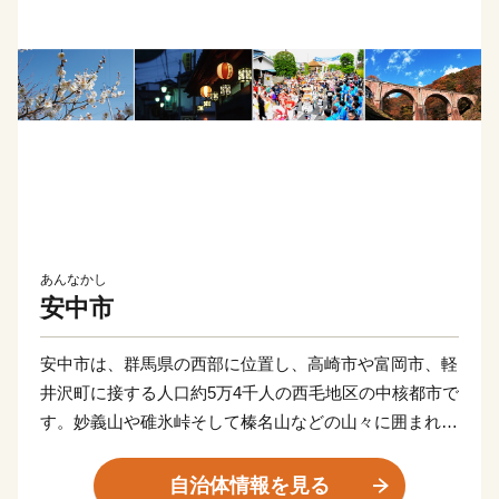
あんなかし
安中市
安中市は、群馬県の西部に位置し、高崎市や富岡市、軽
井沢町に接する人口約5万4千人の西毛地区の中核都市で
す。妙義山や碓氷峠そして榛名山などの山々に囲まれ、
市内を碓氷川、九十九川の清流が潤し、里山の風景を残
す自然豊かなまちです。北陸新幹線安中榛名駅と上信越
自治体情報を見る