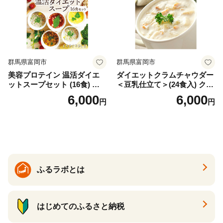
群馬県富岡市
群馬県富岡市
美容プロテイン 温活ダイエ
ダイエットクラムチャウダー
ットスープセット (16食) 小
＜豆乳仕立て＞(24食入) クラ
分け スープ 食べ比べ セット
ムチャウダー 豆乳 ダイエッ
6,000
6,000
円
円
詰合せ クラムチャウダー チ
ト スープ プロテイン たんぱ
ゲ コーン ポタージュ トマト
く質 食物繊維 食品 F20E-799
温活 ダイエット 美容 プロテ
イン 食品 F20E-809
ふるラボとは
はじめてのふるさと納税