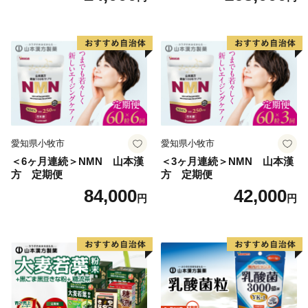
入金確認後、寄附申込時の【寄附金受領証明書などの書
類のお届け】に記載の住所に約1～2ヶ月程度で発送いた
します。
愛知県小牧市
愛知県小牧市
＜6ヶ月連続＞NMN 山本漢
＜3ヶ月連続＞NMN 山本漢
方 定期便
方 定期便
84,000
42,000
円
円