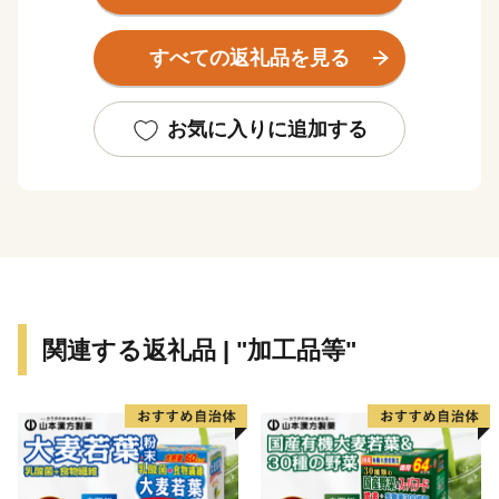
自動車道の2つのインターチェンジなどを利用すると都
心から1時間半余りとなり、関東のみならず関西方面か
すべての返礼品を見る
らもアクセスしやすくなりました。
群馬県の西の玄関口にあたる本市は、歴史的にも価値の
お気に入りに追加する
ある碓氷関所跡やめがね橋の愛称で親しまれている碓氷
第三橋梁、市内を走る中山道沿いには江戸時代からの安
中杉並木、NHK大河ドラマ「八重の桜」に登場した八
重の夫新島襄ゆかりの地でもあります。
これからも多くの皆様に訪れていただけるよう、魅力あ
るまちづくりを進めてまいります。
関連する返礼品 | "加工品等"
安中市を「ふるさと」として応援願える皆さま、是非ご
支援をお願いいたします。
■安中市ふるさと創生寄附金：返礼品について