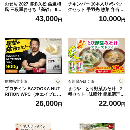
おせち 2027 博多久松 厳選和
チキンバー 10本入り×5パッ
風 三段重おせち『高砂』 6.5
クセット 手羽先 惣菜 弁当 お
寸 3段重 2～3人前 おせち料
かず お酒 おつまみ ギフト キ
43,000
10,000
円
円
理 重箱 お正月 冷凍おせち 縁
ャンプ アウトドア キャンプ
起物 祝箸付 福岡 お節 オセチ
飯 保存食 非常食 鶏肉 肉 お
oseti osechi お祝い 迎春おせ
肉 鶏 人気 厳選 静岡県袋井市
ち 本格おせち おせち予約 年
末 年始 お取り寄せ 新春 贅沢
おせち こだわりおせち 惣菜
老舗おせち ふるさと納税お
せち 御節 お節料理 正月 調理
不要 おせち料理2027
島根県雲南市
石川県かほく市
プロテイン BAZOOKA NUT
まつや とり野菜みそ汁 2
RITION WPC（ホエイプロテ
種セット | 味噌汁 簡単調理
イン）＜プレーン＞ 900g｜
お味噌 おみそ みそ とり野菜
26,000
22,000
円
円
バズーカ岡田監修・植物由来
時短料理 時短ごはん ご当地
の甘味料使用・国内製造 島
フリーズドライ
根県雲南市/株式会社アルプ
ロン [AIEN005]