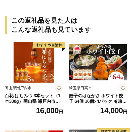
この返礼品を見た人は
こんな返礼品も見ています
岡山県瀬戸内市
埼玉県日高市
百花 はちみつ 3本セット（1
餃子のはながさ ホワイト餃
本300g）岡山県 瀬戸内市産
子 64個 16個×4パック 冷凍
石黒農園 ヨーグルト パン 砂
中華 点心 B級グルメ ご当地
16,000
14,000
円
円
糖の代わり 香り高い いい香
野菜 おつまみ おかず 簡単調
り 季節の花の蜜 トンガリ容
理 時短 リピート 保存 豚肉
器入り
特製 ポーク 大きめ ジューシ
ー ギフト お取り寄せ 日高市