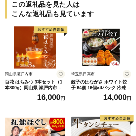
この返礼品を見た人は
こんな返礼品も見ています
岡山県瀬戸内市
埼玉県日高市
百花 はちみつ 3本セット（1
餃子のはながさ ホワイト餃
本300g）岡山県 瀬戸内市産
子 64個 16個×4パック 冷凍
石黒農園 ヨーグルト パン 砂
中華 点心 B級グルメ ご当地
16,000
14,000
円
円
糖の代わり 香り高い いい香
野菜 おつまみ おかず 簡単調
り 季節の花の蜜 トンガリ容
理 時短 リピート 保存 豚肉
器入り
特製 ポーク 大きめ ジューシ
ー ギフト お取り寄せ 日高市