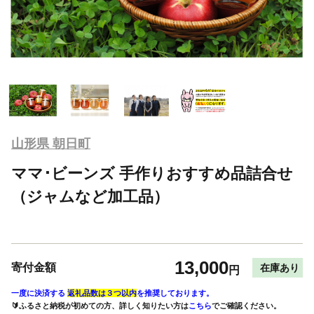
山形県 朝日町
ママ･ビーンズ 手作りおすすめ品詰合せ
（ジャムなど加工品）
13,000
寄付金額
在庫あり
円
一度に決済する
返礼品数は３つ以内
を推奨しております。
🔰ふるさと納税が初めての方、詳しく知りたい方は
こちら
でご確認ください。