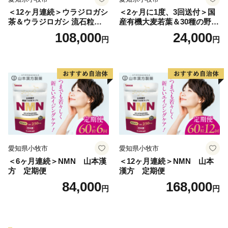
＜12ヶ月連続＞ウラジロガシ
＜2ヶ月に1度、3回送付＞国
茶＆ウラジロガシ 流石粒
産有機大麦若葉＆30種の野
山本漢方 定期便
菜 山本漢方 定期便
108,000
24,000
円
円
愛知県小牧市
愛知県小牧市
＜6ヶ月連続＞NMN 山本漢
＜12ヶ月連続＞NMN 山本
方 定期便
漢方 定期便
84,000
168,000
円
円