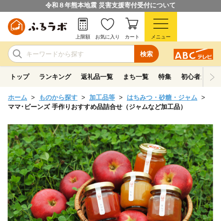
令和８年熊本地震 災害支援寄付受付について
上限額
お気に入り
カート
メニュー
検索
トップ
ランキング
返礼品一覧
まち一覧
特集
初心者ガイド
ホーム
ものから探す
加工品等
はちみつ・砂糖・ジャム
ママ･ビーンズ 手作りおすすめ品詰合せ（ジャムなど加工品）