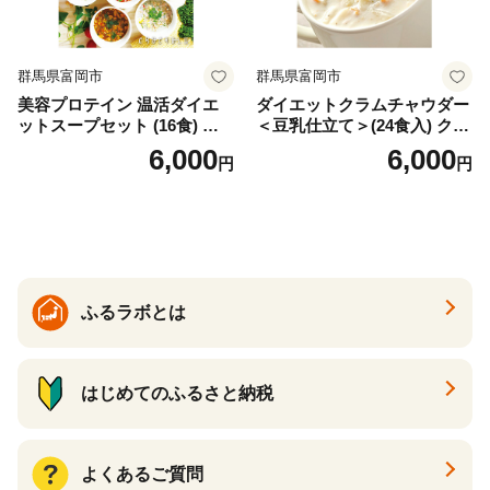
群馬県富岡市
群馬県富岡市
美容プロテイン 温活ダイエ
ダイエットクラムチャウダー
ットスープセット (16食) 小
＜豆乳仕立て＞(24食入) クラ
分け スープ 食べ比べ セット
ムチャウダー 豆乳 ダイエッ
6,000
6,000
円
円
詰合せ クラムチャウダー チ
ト スープ プロテイン たんぱ
ゲ コーン ポタージュ トマト
く質 食物繊維 食品 F20E-799
温活 ダイエット 美容 プロテ
イン 食品 F20E-809
ふるラボとは
はじめてのふるさと納税
よくあるご質問