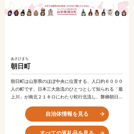
あさひまち
朝日町
朝日町は山形県のほぼ中央に位置する、人口約６０００
人の町です。日本三大急流のひとつとして知られる「最
上川」が南北２１キロにわたり蛇行北流し、磐梯朝日国
立公園をはじめとする原生林野が町土の７３％ほどを占
める、自然豊かなところです。
自治体情報を見る
最上川の両岸に沿った河岸段丘は、果樹栽培に適した肥
沃な土地で、１３０年以上の栽培歴を持つりんごは町の
すべての返礼品を見る