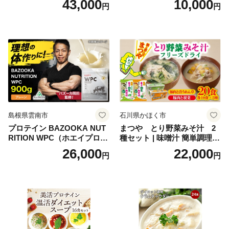
43,000
10,000
円
円
理 重箱 お正月 冷凍おせち 縁
ャンプ アウトドア キャンプ
起物 祝箸付 福岡 お節 オセチ
飯 保存食 非常食 鶏肉 肉 お
oseti osechi お祝い 迎春おせ
肉 鶏 人気 厳選 静岡県袋井市
ち 本格おせち おせち予約 年
末 年始 お取り寄せ 新春 贅沢
おせち こだわりおせち 惣菜
老舗おせち ふるさと納税お
せち 御節 お節料理 正月 調理
不要 おせち料理2027
島根県雲南市
石川県かほく市
プロテイン BAZOOKA NUT
まつや とり野菜みそ汁 2
RITION WPC（ホエイプロテ
種セット | 味噌汁 簡単調理
イン）＜プレーン＞ 900g｜
お味噌 おみそ みそ とり野菜
26,000
22,000
円
円
バズーカ岡田監修・植物由来
時短料理 時短ごはん ご当地
の甘味料使用・国内製造 島
フリーズドライ
根県雲南市/株式会社アルプ
ロン [AIEN005]