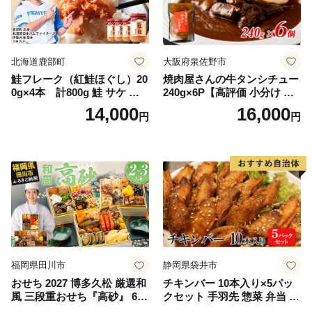
北海道鹿部町
大阪府泉佐野市
鮭フレーク（紅鮭ほぐし）20
焼肉屋さんの牛タンシチュー
0g×4本 計800g 鮭 サケ 鮭
240g×6P【高評価 小分け 惣
ほぐし サケフレーク シャケ
菜 牛たん 一人暮らし 冷凍】
14,000
16,000
円
円
フレーク 鮭フレーク
福岡県田川市
静岡県袋井市
おせち 2027 博多久松 厳選和
チキンバー 10本入り×5パッ
風 三段重おせち『高砂』 6.5
クセット 手羽先 惣菜 弁当 お
寸 3段重 2～3人前 おせち料
かず お酒 おつまみ ギフト キ