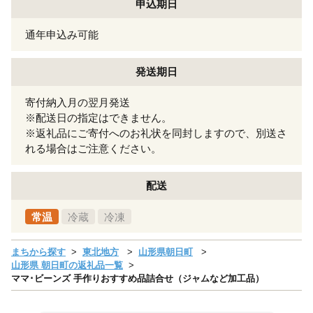
申込期日
通年申込み可能
発送期日
寄付納入月の翌月発送
※配送日の指定はできません。
※返礼品にご寄付へのお礼状を同封しますので、別送さ
れる場合はご注意ください。
配送
常温
冷蔵
冷凍
まちから探す
東北地方
山形県朝日町
山形県 朝日町の返礼品一覧
ママ･ビーンズ 手作りおすすめ品詰合せ（ジャムなど加工品）