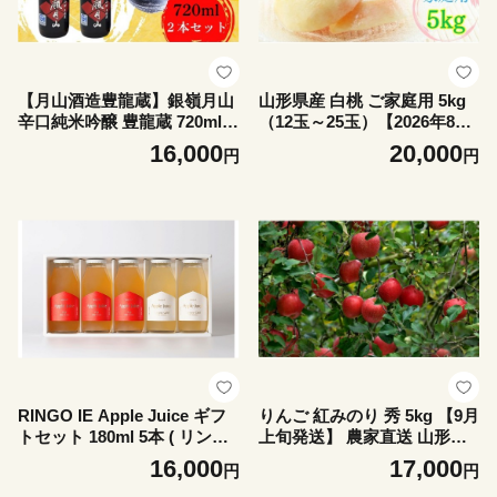
【月山酒造豊龍蔵】銀嶺月山
山形県産 白桃 ご家庭用 5kg
辛口純米吟醸 豊龍蔵 720ml×
（12玉～25玉）【2026年8月
２本 山形県 日本酒 地酒 酒
上旬から9月中旬発送】 山形
16,000
20,000
円
円
冷や 冷酒 ぬる燗 4合瓶
県 果物 フルーツ 桃 モモ も
も 夏 送料無料
RINGO IE Apple Juice ギフ
りんご 紅みのり 秀 5kg 【9月
トセット 180ml 5本 ( リンゴ
上旬発送】 農家直送 山形県
イエ りんご ジュース 山形県
朝日町産 山形県産 果物 フル
16,000
17,000
円
円
産 果汁 100% 無添加 ストレ
ーツ リンゴ 林檎 夏 秋 産地