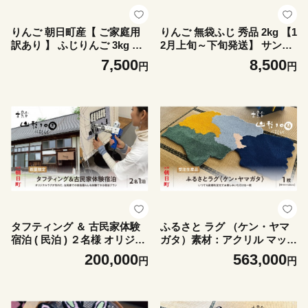
りんご 朝日町産【 ご家庭用
りんご 無袋ふじ 秀品 2kg 【1
訳あり 】 ふじりんご 3kg 【1
2月上旬～下旬発送】 サンふ
1月中旬～12月中旬発送】サ
じ 山形県 朝日町産 山形県産
7,500
8,500
円
円
ンふじ ふじ リンゴ 林檎
特産 果物 フルーツ リンゴ 林
檎 冬
タフティング ＆ 古民家体験
ふるさと ラグ （ケン・ヤマ
宿泊 ( 民泊 ) ２名様 オリジナ
ガタ）素材：アクリル マット
ルラグが作れる 宿泊 体験 体
ラグマット 洗える おしゃれ
200,000
563,000
円
円
験チケット 素泊まり BBQ 山
インテリア 山形県 朝日町 山
形県 朝日町
形 故郷納税