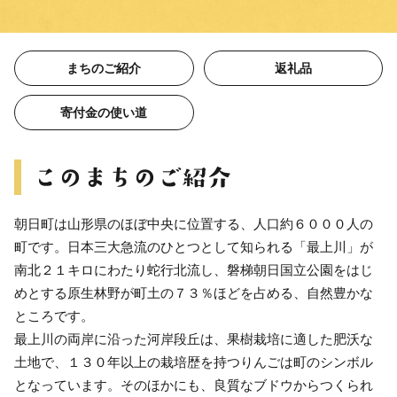
まちのご紹介
返礼品
寄付金の使い道
朝日町は山形県のほぼ中央に位置する、人口約６０００人の
町です。日本三大急流のひとつとして知られる「最上川」が
南北２１キロにわたり蛇行北流し、磐梯朝日国立公園をはじ
めとする原生林野が町土の７３％ほどを占める、自然豊かな
ところです。
最上川の両岸に沿った河岸段丘は、果樹栽培に適した肥沃な
土地で、１３０年以上の栽培歴を持つりんごは町のシンボル
となっています。そのほかにも、良質なブドウからつくられ