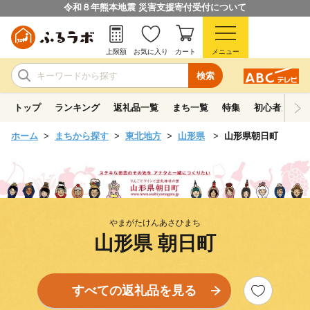
令和８年熊本地震 災害支援寄付受付について
上限額
お気に入り
カート
メニュー
検索
トップ
ランキング
返礼品一覧
まち一覧
特集
初心者ガイド
ホーム
まちから探す
東北地方
山形県
山形県朝日町
やまがたけんあさひまち
山形県 朝日町
すべての返礼品を見る