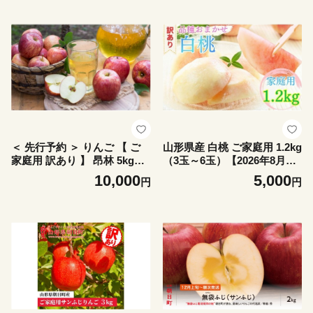
ート 180ml ふじ ・ シナノゴ
直送 先行予約
ールド 果汁 フルーツ 飲料 瓶
ジュース アップル 数量限定 )
飲み比べ りんごジュース リ
ンゴジュース ギフト
＜ 先行予約 ＞ りんご 【 ご
山形県産 白桃 ご家庭用 1.2kg
家庭用 訳あり 】 昂林 5kg
（3玉～6玉）【2026年8月上
【2026年10月上旬～発送】
旬から9月中旬発送】 山形県
10,000
5,000
円
円
山形県 朝日町産 農家直送 山
果物 フルーツ 桃 モモ もも
形県産 特産 果物 フルーツ リ
夏 送料無料
ンゴ 林檎 秋