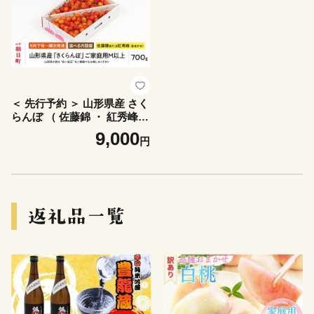
＜ 先行予約 ＞ 山形県産 さく
らんぼ （ 佐藤錦 ・ 紅秀峰
） ご家庭用 M以上 700g 【20
9,000
円
26年6月下旬から7月上旬発
送】 山形県 果物 フルーツ 初
夏 夏 送料無料