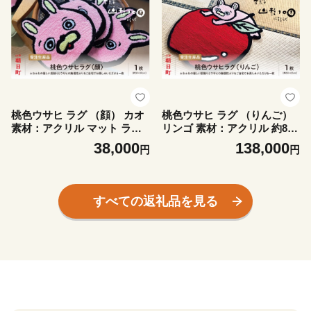
桃色ウサヒ ラグ （顔） カオ
桃色ウサヒ ラグ （りんご）
素材：アクリル マット ラグ
リンゴ 素材：アクリル 約80c
マット 洗える おしゃれ イン
m×65cm マット ラグマット
38,000
138,000
円
円
テリア 山形県 朝日町 山形
洗える おしゃれ インテリア
山形県 朝日町 山形
すべての返礼品を見る