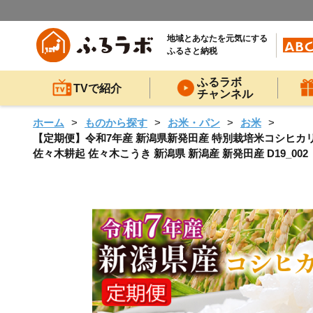
地域とあなたを元気にする
ふるさと納税
ふるラボ
TVで紹介
チャンネル
ホーム
ものから探す
お米・パン
お米
【定期便】令和7年産 新潟県新発田産 特別栽培米コシヒカリ 4k
佐々木耕起 佐々木こうき 新潟県 新潟産 新発田産 D19_002