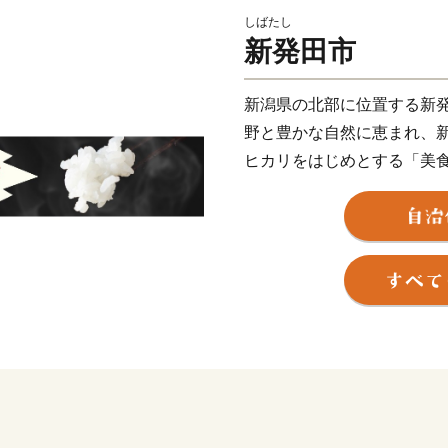
しばたし
新発田市
新潟県の北部に位置する新
野と豊かな自然に恵まれ、
ヒカリをはじめとする「美
い三匹の鯱を配する三階櫓
城下町でもあります。歴史
後は、全国でもトップクラ
泉』で、エメラルドグリー
な食材を使った新発田の自
観光スポットに立ち寄り、
そんな贅沢時間がすごせる
新発田市は新発田市出身の