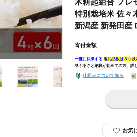
木耕起組合 プレ
特別栽培米 佐々
新潟産 新発田産 D
寄付金額
一度に決済する
返礼品数は３つ以
🔰ふるさと納税が初めての方、詳
仕組みについて知る
お気