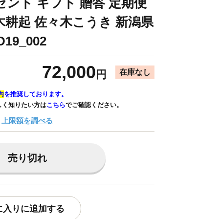
ゼント ギフト 贈答 定期便
木耕起 佐々木こうき 新潟県
19_002
72,000
在庫なし
円
内
を推奨しております。
しく知りたい方は
こちら
でご確認ください。
上限額を調べる
売り切れ
に入りに追加する