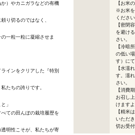
ぬか）やカニガラなどの有機
【お米の
※お米を
ください
に頼り切るのではなく、
【密閉容
を避ける
その一粒一粒に凝縮させま
さい。
【冷暗所
の低い場
す）にて
【水濡れ
ドラインをクリアした『特別
す。濡れ
さい。
、私たちの誇りです。
【消費期
お召し上
こと」
けますよ
【精米は
すべての田んぼの栽培履歴を
いただき
切お受付
の透明性こそが、私たちが寄