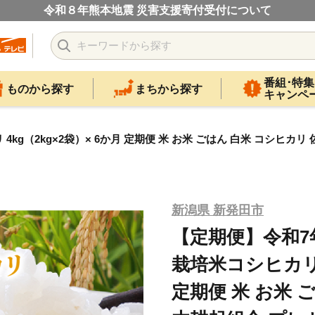
令和８年熊本地震 災害支援寄付受付について
番組･特集
ものから探す
まちから探す
キャンペ
g（2kg×2袋）× 6か月 定期便 米 お米 ごはん 白米 コシヒカリ
新潟県 新発田市
【定期便】令和7
栽培米コシヒカリ 4
定期便 米 お米 