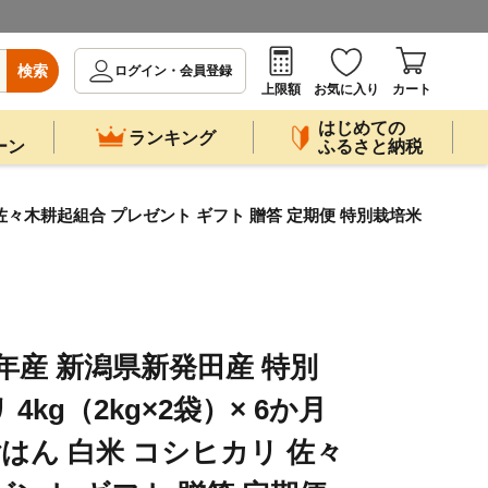
検索
ログイン・会員登録
上限額
お気に入り
カート
はじめての
ランキング
ーン
ふるさと納税
 佐々木耕起組合 プレゼント ギフト 贈答 定期便 特別栽培米
年産 新潟県新発田産 特別
kg（2kg×2袋）× 6か月
ごはん 白米 コシヒカリ 佐々