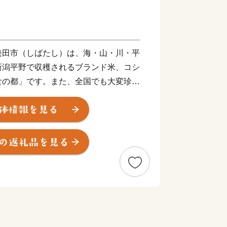
発田市（しばたし）は、海・山・川・平
新潟平野で収穫されるブランド米、コシ
食の都」です。また、全国でも大変珍し
という新発田のシンボル新発田城のある
と文化が漂うまちをお愉しみいただいた
スの硫黄成分含有量を誇る名湯『月岡温
ンに輝くお湯を堪能し、四季折々の多彩
慢の味を堪能できます。
旅館でゆったり、美味しい料理に舌鼓。
まち『新発田』です。
富樫勇樹選手を応援しています！