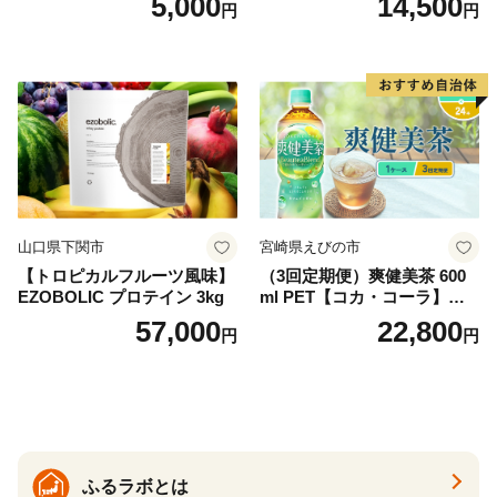
5,000
14,500
円
円
袋)ゆうパケットでお届け！
水 ミネラルウォーター 水 ペ
ットボトル 2000ml バナジウ
ム天然水 飲料水 軟水 鉱水 国
産 シリカ ミネラル 美容 備蓄
防災 長期保存 富士山 山梨県
忍野村
山口県下関市
宮崎県えびの市
【トロピカルフルーツ風味】
（3回定期便）爽健美茶 600
EZOBOLIC プロテイン 3kg
ml PET【コカ・コーラ】ペ
ットボトル 1ケース(24本) 定
57,000
22,800
円
円
期便 3回(72本) セット お茶
カフェインゼロ ノンカフェ
イン ハトムギ ブレンド茶 宮
崎県 えびの市 送料無料
ふるラボとは