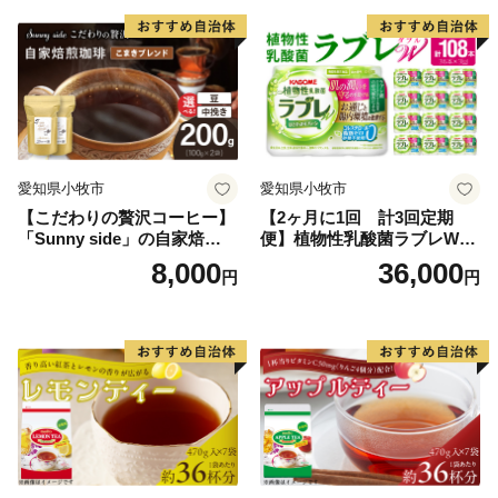
愛知県小牧市
愛知県小牧市
【こだわりの贅沢コーヒー】
【2ヶ月に1回 計3回定期
「Sunny side」の自家焙煎珈
便】植物性乳酸菌ラブレW
琲こまきブレンド（200g）
プレーン36本（計108本）
8,000
36,000
円
円