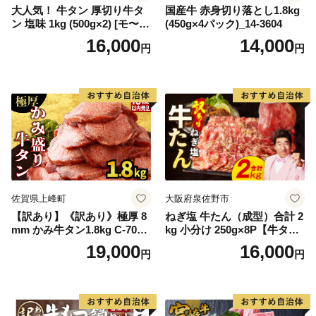
大人気！ 牛タン 厚切り牛タ
国産牛 赤身切り落とし1.8kg
ン 塩味 1kg (500g×2) [モ〜ラ
(450g×4パック)_14-3604
ンド 宮城県 気仙沼市 205646
16,000
14,000
円
円
60] 肉 牛肉 精肉 牛たん 牛タ
ン塩 牛たん塩 冷凍 焼肉 BB
Q アウトドア バーベキュー
厚切り タン
佐賀県上峰町
大阪府泉佐野市
【訳あり】《訳あり》極厚 8
ねぎ塩 牛たん（成型）合計 2
mm かみ牛タン1.8kg C-709-
kg 小分け 250g×8P【牛タン
AS
牛肉 焼肉用 薄切り 訳あり サ
19,000
16,000
円
円
イズ不揃い】