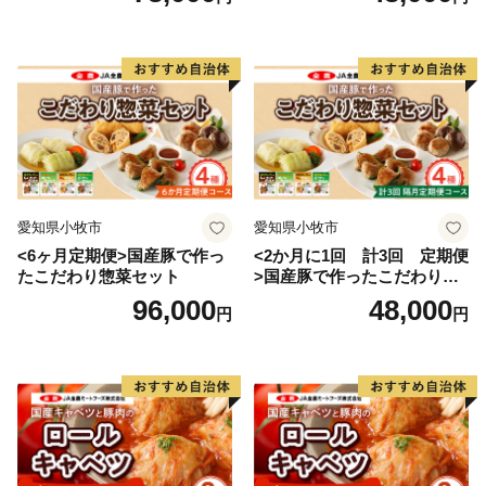
愛知県小牧市
愛知県小牧市
<6ヶ月定期便>国産豚で作っ
<2か月に1回 計3回 定期便
たこだわり惣菜セット
>国産豚で作ったこだわり惣
菜セット
96,000
48,000
円
円