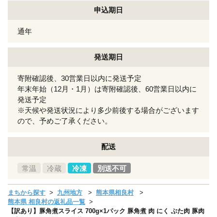
申込期日
通年
発送期日
寄附確認後、30営業日以内に発送予定
年末年始（12月・1月）は寄附確認後、60営業日以内に
発送予定
※天候や発送状況により多少前後する場合がございます
ので、予めご了承ください。
配送
常温
冷蔵
冷凍
別送不可
まちから探す
九州地方
熊本県相良村
熊本県 相良村の返礼品一覧
【訳あり】豚角煮スライス 700g×1パック 豚角煮 肉 にく ぶた肉 豚肉