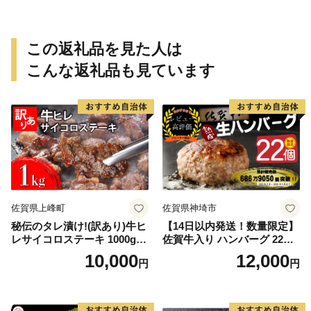
この返礼品を見た人は
こんな返礼品も見ています
佐賀県上峰町
佐賀県神埼市
秘伝のタレ漬け!(訳あり)牛ヒ
【14日以内発送！数量限定】
レサイコロステーキ 1000g
佐賀牛入り ハンバーグ 22個
【B-1098-AS】
2.6kg(120g×22個)【佐賀牛
10,000
12,000
円
円
黒毛和牛 ブランド牛 九州 ハ
ンバーグ 牛肉 豚肉 国産 お弁
当 おかず 惣菜 おすすめ 人
気】(H083106)