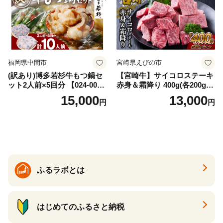
福岡県中間市
宮崎県えびの市
(訳あり)博多若杉牛もつ鍋セ
【宮崎牛】サイコロステーキ
ット2人前×5回分 【024-002
赤身＆霜降り 400g(各200g×
7】
１P 計2P) 真空パック 冷凍
15,000
13,000
円
円
ふるラボとは
はじめてのふるさと納税