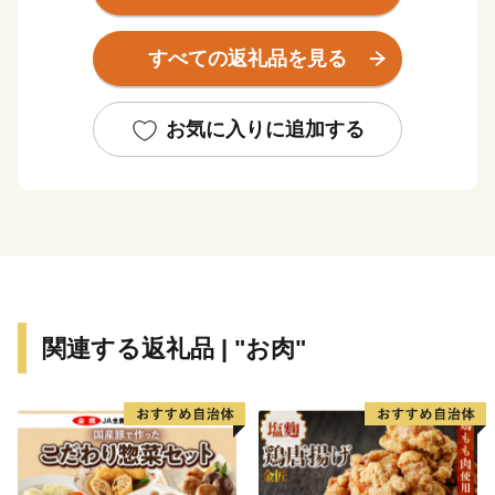
で有名な「人吉市」と隣接しており、村の中央には、日
本三大急流の一つである「球磨川」最大の支流で、八代
すべての返礼品を見る
郡泉村を源流とする「川辺川」が北から南へ貫流し、村
の中流域から下流域にかけ平野が拓け、水田や畑が広が
る典型的な農業地帯となっています。産業は、農林業が
お気に入りに追加する
主体で、特産物は、米・茶・葉タバコ・メロン。特にお
茶は、団地形成化され生産量は県内一となっています。
交通は、九州自動車道で福岡市内まで約3時間、鹿児
島・宮崎へ1時間程度と九州一円を短時間で往来できま
す。また、人吉市からは10分程度で来られる場所にあり
ます。観光面においては、都市との交流拠点づくりを目
的に「ふれあいリフレ茶湯里」が平成10年4月にオープ
関連する返礼品 | "お肉"
ン。宿泊棟と温泉棟等を備えたリゾート施設で、年間の
平均利用者数は約36万人となっています。また、平成6
年度に国の重要文化財に指定された「十島菅原神社」を
はじめとする歴史的建造物なども多く残されています。