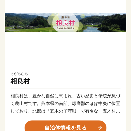
さがらむら
相良村
相良村は、豊かな自然に恵まれ、古い歴史と伝統が息づ
く農山村です。熊本県の南部、球磨郡のほぼ中央に位置
しており、北部は「五木の子守唄」で有名な「五木村」
と隣接し、標高400ｍから1,300ｍの山岳が連なって広大
な山林を形成しています。また、南部は「球磨川下り」
自治体情報を見る