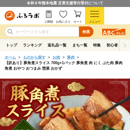
令和８年熊本地震 災害支援寄付受付について
上限額
お気に入り
カート
メニュー
検索
トップ
ランキング
返礼品一覧
まち一覧
特集
初心者ガイド
ホーム
ものから探す
お肉
豚肉
【訳あり】豚角煮スライス 700g×1パック 豚角煮 肉 にく ぶた肉 豚肉
角煮 おやつ おつまみ 惣菜 おかず