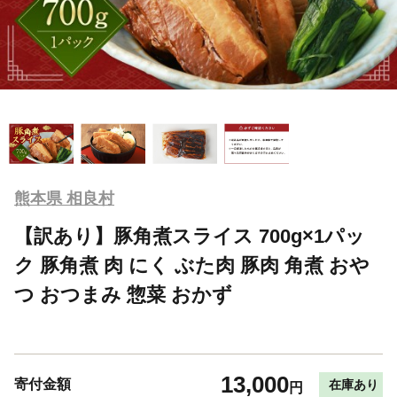
熊本県 相良村
【訳あり】豚角煮スライス 700g×1パッ
ク 豚角煮 肉 にく ぶた肉 豚肉 角煮 おや
つ おつまみ 惣菜 おかず
13,000
寄付金額
在庫あり
円