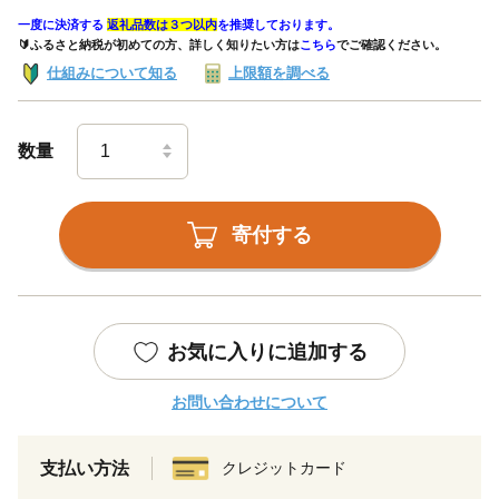
一度に決済する
返礼品数は３つ以内
を推奨しております。
🔰ふるさと納税が初めての方、詳しく知りたい方は
こちら
でご確認ください。
仕組みについて知る
上限額を調べる
数量
寄付する
お気に入りに追加する
お問い合わせについて
支払い方法
クレジットカード