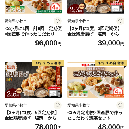
【お知らせ】
寄附金額については、返礼品の価格変更に伴い随時変更
する場合があります。予めご了承のうえ寄附いただきま
愛知県小牧市
愛知県小牧市
すようお願いいたします。
<2か月に1回 計6回 定期便
【2ヶ月に1度、3回定期便】
>国産豚で作ったこだわり惣
金匠鶏唐揚げ 塩麹 からあ
菜セット
げ
96,000
39,000
円
円
愛知県小牧市
愛知県小牧市
【2ヶ月に1度、6回定期便】
<3ヵ月定期便>国産豚で作っ
金匠鶏唐揚げ 塩麹 からあ
たこだわり惣菜セット
げ
78,000
48,000
円
円