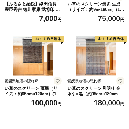
【ふるさと納税】織田信長
い草のスクリーン無垢 生成
豊臣秀吉 徳川家康 武将印 花
（サイズ：約95×180㎝）(14
押印 6枚 セット イラスト 戦
3)
7,000
75,000
円
円
国 武将 小牧山城 墨絵 龍画師
書道アーティスト 池谷公智
渾身の一作 作品 雑貨 工芸品
グッズ 愛知県 小牧市 お取り
寄せ 送料無料
愛媛県地酒の隠れ郷
愛媛県地酒の隠れ郷
い草のスクリーン 薄墨（サ
い草のスクリーン月明り 金
イズ：約95cm×120cm）(14
水引×黒（約95cm×180cm）
6)
(147)
100,000
180,000
円
円