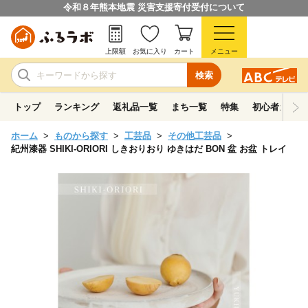
令和８年熊本地震 災害支援寄付受付について
上限額
お気に入り
カート
メニュー
検索
トップ
ランキング
返礼品一覧
まち一覧
特集
初心者ガイド
ホーム
ものから探す
工芸品
その他工芸品
紀州漆器 SHIKI-ORIORI しきおりおり ゆきはだ BON 盆 お盆 トレイ