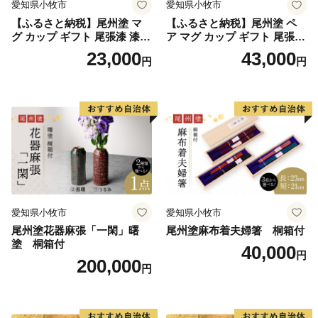
愛知県小牧市
愛知県小牧市
【ふるさと納税】尾州塗 マ
【ふるさと納税】尾州塗 ペ
グ カップ ギフト 尾張漆 漆
ア マグ カップ ギフト 尾張漆
漆器 漆器工芸 工芸品 芸術性
漆 漆器 漆器工芸 工芸品 芸術
23,000
43,000
円
円
実用性 抗菌性 美味しく安全
性 実用性 抗菌性 美味しく安
な食事 手作り 贈答用 くつろ
全な食事 手作り 贈答用 くつ
ぎ おうち時間 プレゼント 抗
ろぎ おうち時間 プレゼント
ウイルス効果 お取り寄せ 愛
抗ウイルス効果 お取り寄せ
知県 小牧市 送料無料
愛知県 小牧市 送料無料
愛知県小牧市
愛知県小牧市
尾州塗花器麻張「一閑」曙
尾州塗麻布着夫婦箸 桐箱付
塗 桐箱付
40,000
円
200,000
円