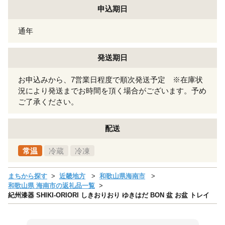
申込期日
通年
発送期日
お申込みから、7営業日程度で順次発送予定 ※在庫状
況により発送までお時間を頂く場合がございます。予め
ご了承ください。
配送
常温
冷蔵
冷凍
まちから探す
近畿地方
和歌山県海南市
和歌山県 海南市の返礼品一覧
紀州漆器 SHIKI-ORIORI しきおりおり ゆきはだ BON 盆 お盆 トレイ