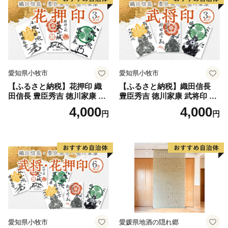
愛知県小牧市
愛知県小牧市
【ふるさと納税】花押印 織
【ふるさと納税】織田信長
田信長 豊臣秀吉 徳川家康 3
豊臣秀吉 徳川家康 武将印 3
枚 セット 戦国 武将 小牧山城
枚 セット イラスト 戦国 武将
4,000
4,000
円
円
墨絵 龍画師 書道アーティス
小牧山城 墨絵 龍画師 書道ア
ト 池谷公智 渾身の一作 作品
ーティスト 池谷公智 渾身の
雑貨 工芸品 グッズ 愛知県 小
一作 作品 雑貨 工芸品 グッズ
牧市 お取り寄せ 送料無料
愛知県 小牧市 お取り寄せ 送
料無料
愛知県小牧市
愛媛県地酒の隠れ郷