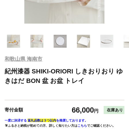
和歌山県 海南市
紀州漆器 SHIKI-ORIORI しきおりおり ゆ
きはだ BON 盆 お盆 トレイ
66,000
寄付金額
在庫あり
円
一度に決済する
返礼品数は３つ以内
を推奨しております。
🔰ふるさと納税が初めての方、詳しく知りたい方は
こちら
でご確認ください。