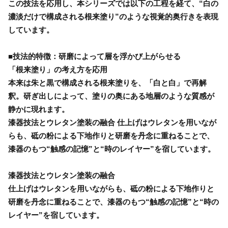
この技法を応用し、本シリーズでは以下の工程を経て、“白の
濃淡だけで構成される根来塗り”のような視覚的奥行きを表現
しています。
■技法的特徴：研磨によって層を浮かび上がらせる
「根来塗り」の考え方を応用
本来は朱と黒で構成される根来塗りを、「白と白」で再解
釈。研ぎ出しによって、塗りの奥にある地層のような質感が
静かに現れます。
漆器技法とウレタン塗装の融合 仕上げはウレタンを用いなが
らも、砥の粉による下地作りと研磨を丹念に重ねることで、
漆器のもつ“触感の記憶”と“時のレイヤー”を宿しています。
漆器技法とウレタン塗装の融合
仕上げはウレタンを用いながらも、砥の粉による下地作りと
研磨を丹念に重ねることで、漆器のもつ“触感の記憶”と“時の
レイヤー”を宿しています。