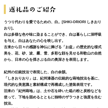
うつり代わりを愛でるための、白。[SHKI-ORIORI しきおり
おり]。
白は多様な色や味に染まることができ、白は暮らしに深呼吸
を与え、白はあなたの心を映し出す。
古来から日々の感謝を神仏に捧げる「お盆」の歴史的な様式
美を、花、砂、波、霧、雪、多彩な顔を見せる和歌山の自然
から、日本の心を揺さぶる白の奥深さを表現します。
紀州の伝統技法で表現した、白の余韻。
「しきおりおり」は、紀州漆器の伝統的な蒔地技法を基に、
現代的な美意識と素材構成で再構成した塗装表現です。
旧来の「紀州蒔地」は、土や石を砕いた砥の粉と炭粉などを
使って、下地を固めるとともに独特のザラつきと強度を生む
技法。