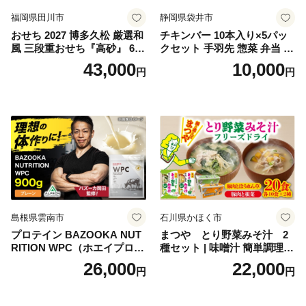
福岡県田川市
静岡県袋井市
おせち 2027 博多久松 厳選和
チキンバー 10本入り×5パッ
風 三段重おせち『高砂』 6.5
クセット 手羽先 惣菜 弁当 お
寸 3段重 2～3人前 おせち料
かず お酒 おつまみ ギフト キ
43,000
10,000
円
円
理 重箱 お正月 冷凍おせち 縁
ャンプ アウトドア キャンプ
起物 祝箸付 福岡 お節 オセチ
飯 保存食 非常食 鶏肉 肉 お
oseti osechi お祝い 迎春おせ
肉 鶏 人気 厳選 静岡県袋井市
ち 本格おせち おせち予約 年
末 年始 お取り寄せ 新春 贅沢
おせち こだわりおせち 惣菜
老舗おせち ふるさと納税お
せち 御節 お節料理 正月 調理
不要 おせち料理2027
島根県雲南市
石川県かほく市
プロテイン BAZOOKA NUT
まつや とり野菜みそ汁 2
RITION WPC（ホエイプロテ
種セット | 味噌汁 簡単調理
イン）＜プレーン＞ 900g｜
お味噌 おみそ みそ とり野菜
26,000
22,000
円
円
バズーカ岡田監修・植物由来
時短料理 時短ごはん ご当地
の甘味料使用・国内製造 島
フリーズドライ
根県雲南市/株式会社アルプ