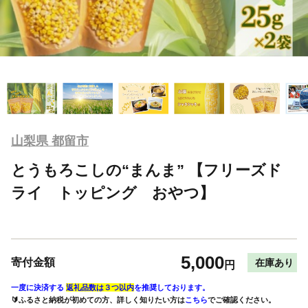
山梨県 都留市
とうもろこしの“まんま” 【フリーズド
ライ トッピング おやつ】
5,000
寄付金額
在庫あり
円
一度に決済する
返礼品数は３つ以内
を推奨しております。
🔰ふるさと納税が初めての方、詳しく知りたい方は
こちら
でご確認ください。