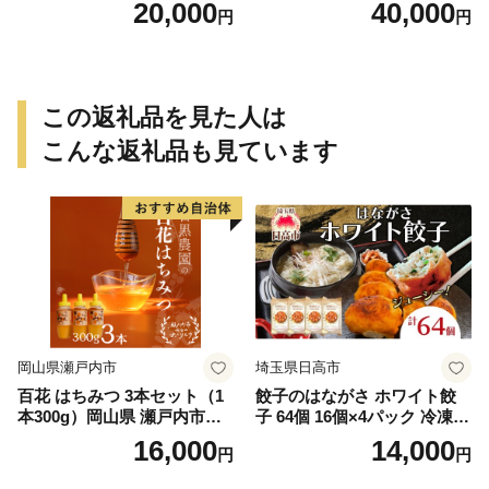
20,000
40,000
円
円
この返礼品を見た人は
こんな返礼品も見ています
岡山県瀬戸内市
埼玉県日高市
百花 はちみつ 3本セット（1
餃子のはながさ ホワイト餃
本300g）岡山県 瀬戸内市産
子 64個 16個×4パック 冷凍
石黒農園 ヨーグルト パン 砂
中華 点心 B級グルメ ご当地
16,000
14,000
円
円
糖の代わり 香り高い いい香
野菜 おつまみ おかず 簡単調
り 季節の花の蜜 トンガリ容
理 時短 リピート 保存 豚肉