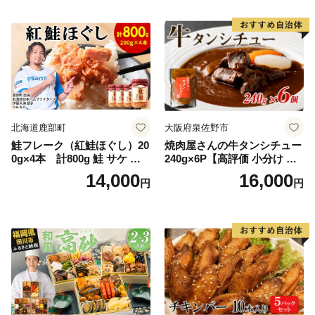
器入り
特製 ポーク 大きめ ジューシ
ー ギフト お取り寄せ 日高市
北海道鹿部町
大阪府泉佐野市
鮭フレーク（紅鮭ほぐし）20
焼肉屋さんの牛タンシチュー
0g×4本 計800g 鮭 サケ 鮭
240g×6P【高評価 小分け 惣
ほぐし サケフレーク シャケ
菜 牛たん 一人暮らし 冷凍】
14,000
16,000
円
円
フレーク 鮭フレーク