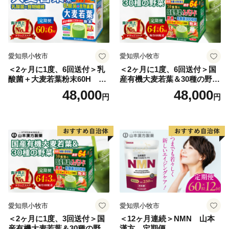
●都留CM第２弾「都留の読み方を覚えてもらおう編」
●都留CM第３弾「第二の人生編」
愛知県小牧市
愛知県小牧市
都留市に移住してきた夫婦編
＜2ヶ月に1度、6回送付＞乳
＜2ヶ月に1度、6回送付＞国
酸菌＋大麦若葉粉末60H 山
産有機大麦若葉＆30種の野
●都留CM第４弾「都留vs都会編」
本漢方 定期便
菜 山本漢方 定期便
48,000
48,000
円
円
山梨県都留市の観光（移住）ＰＲのＣＭ第4弾
愛知県小牧市
愛知県小牧市
＜2ヶ月に1度、3回送付＞国
＜12ヶ月連続＞NMN 山本
産有機大麦若葉＆30種の野
漢方 定期便