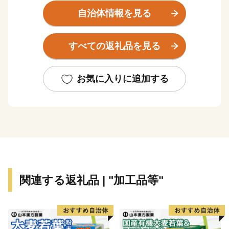
自治体情報を見る
清らかで豊富な富士山湧水が旨味を追及した上質な特
産品を育みます。
すべての返礼品を見る
古来より盛んな伝統織物は、高級羽毛布団として全国
トップクラスのシェアを誇ります。
お気に入りに追加する
＜主な返礼品＞
高級羽毛ふとん、高級羽毛寝具、果物（シャインマス
カット、桃）、富士湧水ポーク、コーヒー、天然酵母パ
ン、純米醸造酢等
関連する返礼品 | "加工品等"
◇都留市のＰＲ用動画◇
●都留CM第１弾「つるに恋したＯＬ編」
出演は都留市出身の白須慶子さん。