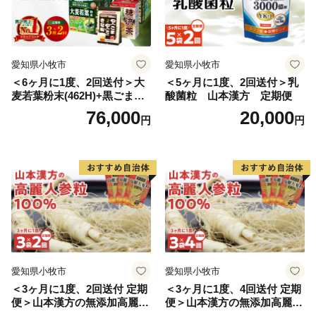
愛知県小牧市
愛知県小牧市
＜6ヶ月に1度、2回送付＞大
＜5ヶ月に1度、2回送付＞乳
麦若葉粉末(462H)+黒ごま黒
酸菌粒 山本漢方 定期便
豆きな粉+ 糖流茶 山本漢
76,000
20,000
円
円
方 定期便
愛知県小牧市
愛知県小牧市
＜3ヶ月に1度、2回送付 定期
＜3ヶ月に1度、4回送付 定期
便＞山本漢方の無添加高麗人
便＞山本漢方の無添加高麗人
参粒
参粒