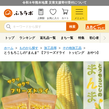
令和８年熊本地震 災害支援寄付受付について
上限額
お気に入り
カート
メニュー
検索
トップ
ランキング
返礼品一覧
まち一覧
特集
初心者ガイド
ホーム
ものから探す
加工品等
その他加工品
とうもろこしの“まんま” 【フリーズドライ トッピング おやつ】