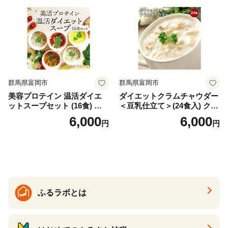
ロン [AIEN005]
群馬県富岡市
群馬県富岡市
美容プロテイン 温活ダイエ
ダイエットクラムチャウダー
ットスープセット (16食) 小
＜豆乳仕立て＞(24食入) クラ
分け スープ 食べ比べ セット
ムチャウダー 豆乳 ダイエッ
6,000
6,000
円
円
詰合せ クラムチャウダー チ
ト スープ プロテイン たんぱ
ゲ コーン ポタージュ トマト
く質 食物繊維 食品 F20E-799
温活 ダイエット 美容 プロテ
イン 食品 F20E-809
ふるラボとは