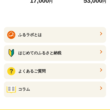
17,000
53,000
円
円
の香り ダブル 12ロール×6パ
常備品 日用雑貨 消耗品 生活
ック 72ロール 25m トイレ
必需品 大容量 備蓄 リサイク
ットペーパー パルプ100％ 消
ル ティッシュ ペーパー まと
臭 防臭 日用品 消耗品 備蓄
め買い 雑貨 倶知安町
ふるラボとは
はじめてのふるさと納税
よくあるご質問
コラム