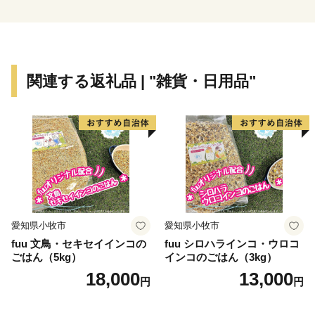
関連する返礼品 | "雑貨・日用品"
愛知県小牧市
愛知県小牧市
fuu 文鳥・セキセイインコの
fuu シロハラインコ・ウロコ
ごはん（5kg）
インコのごはん（3kg）
18,000
13,000
円
円