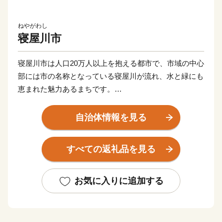
ねやがわし
寝屋川市
寝屋川市は人口20万人以上を抱える都市で、市域の中心
部には市の名称となっている寝屋川が流れ、水と緑にも
恵まれた魅力あるまちです。
「寝屋川市にゆかりのある方々」や「寝屋川市を応援し
たいと思う方々」から『ふるさと納税制度』を活用した
自治体情報を見る
御寄附をお願いし、寝屋川市のまちづくりに役立てたい
と考えております。
すべての返礼品を見る
※使い途の指定がない場合は、公共公益施設の整備、維
持管理等の事業（公共公益施設整備基金）に活用させて
いただきます。
お気に入りに追加する