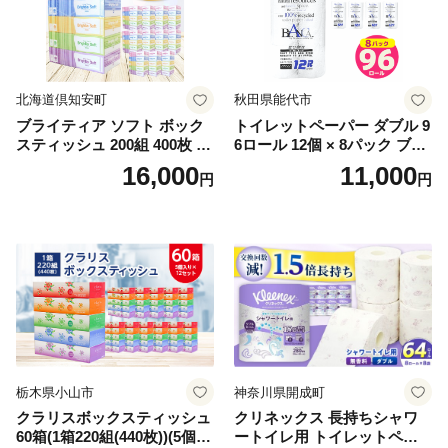
北海道倶知安町
秋田県能代市
ブライティア ソフト ボック
トイレットペーパー ダブル 9
スティッシュ 200組 400枚 60
6ロール 12個 × 8パック ブラ
箱 日本製 まとめ買い ティッ
ンカ 再生紙 100％ 芯あり 日
16,000
11,000
円
円
シュ リサイクル 長持 防災 常
用品 消耗品 無香料 生活用品
備品 日用雑貨 消耗品 生活必
備蓄 秋田県 能代市 送料無料
需品 備蓄 ペーパー 紙 北海道
《能代製紙》
倶知安町 日用品
栃木県小山市
神奈川県開成町
クラリスボックスティッシュ
クリネックス 長持ちシャワ
60箱(1箱220組(440枚))(5個入
ートイレ用 トイレットペー