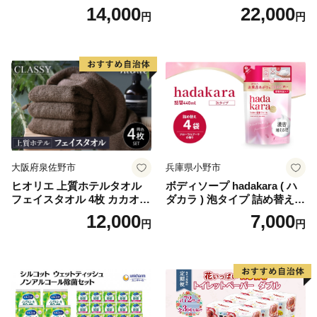
り×12セット)【1256759】
パー（ダブル）64ロール(8ロ
14,000
22,000
円
円
ール×8パック) 開成町 トイレ
ットペーパーダブル 日用品
国産 新生活 ダブル SDGs 備
蓄 防災 エコ 消耗品 生活雑貨
生活用品 無香料 トイレット
ペーパー ダブル といれっと
ぺーぱー トイレ クレシア ト
イレットペーパー [BDBH002
-1]
大阪府泉佐野市
兵庫県小野市
ヒオリエ 上質ホテルタオル
ボディソープ hadakara ( ハ
フェイスタオル 4枚 カカオ
ダカラ ) 泡タイプ 詰め替え 4
【タオル 泉州タオル 吸水 普
40ml×4袋 ボディーソープ 泡
12,000
7,000
円
円
段使い 無地 シンプル 日用品
ボディソープ 泡 日用品 消耗
ふわふわ ふかふか 家族 たお
品 バス用品 大容量 いい 匂い
る 一人暮らし】
ボディ 保湿 LION ライオン
泡石鹸 石鹸 兵庫 兵庫県 小野
市