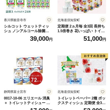
香川県観音寺市
北海道倶知安町
シルコット ウェットティッ
定期便 2ヵ月毎 全3回 長持ち
シュ ノンアルコール除菌詰
1.5倍巻き 花いっぱい トイレ
替（43枚×3P）×24袋 日用品
ットペーパー ダブル 45ｍ 計
39,000
51,000
円
円
おもちゃ 拭き取り 手拭き 外
72ロール 全18種 花柄 プリン
出時 お出かけ時 食事前 緑茶
ト ハーブ 香り付き 日本製 ま
カテキン配合
とめ買い 防災 常備品 ペーパ
ー 消耗品 備蓄 送料無料 北海
道 倶知安町 日用品
静岡県富士宮市
北海道倶知安町
0017-10-06 エリエール 消臭
トイレットペーパー 2種 ボッ
＋ トイレットティシュー し
クスティッシュ 定期便 全3
っかり香るフレッシュクリア
回 日本製 まとめ買い 防災