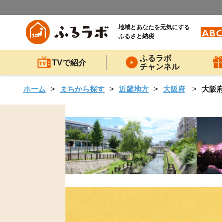
地域とあなたを元気にする
ふるさと納税
ふるラボ
TVで紹介
チャンネル
ホーム
まちから探す
近畿地方
大阪府
大阪