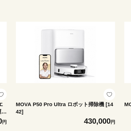
エ
MOVA P50 Pro Ultra ロボット掃除機 [14
MO
運動
42]
0
430,000
円
円