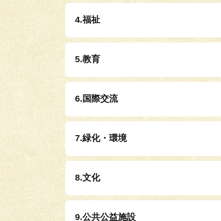
4.福祉
5.教育
6.国際交流
7.緑化・環境
8.文化
9.公共公益施設