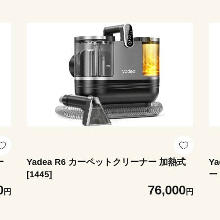
ー
Yadea R6 カーペットクリーナー 加熱式
Y
[1445]
ー 
0
76,000
円
円