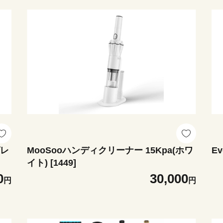
グレ
MooSooハンディクリーナー 15Kpa(ホワ
Ev
イト) [1449]
0
30,000
円
円