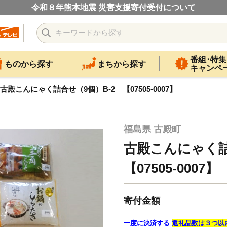
令和８年熊本地震 災害支援寄付受付について
番組･特集
ものから探す
まちから探す
キャンペ
古殿こんにゃく詰合せ（9個）B-2 【07505-0007】
福島県 古殿町
古殿こんにゃく詰
【07505-0007】
寄付金額
一度に決済する
返礼品数は３つ以