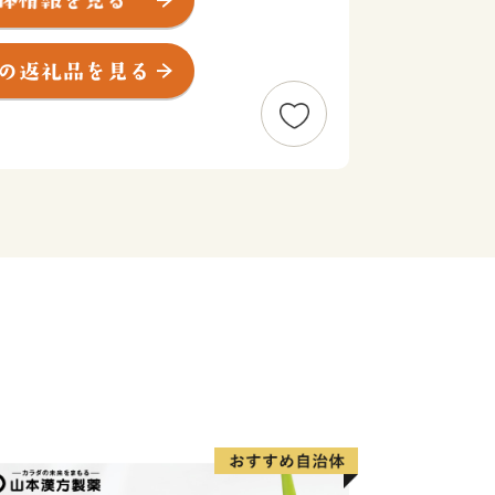
より代々領主が隠居し八幡を守護してい
たことから、この地を「古殿」と呼ぶよ
風習を育ててきた「桜」と「流鏑馬」の
さめくん」にも象徴される、古殿八幡神
神事「流鏑馬」や、林野庁「森の巨人た
天然記念物にも指定されている樹齢約
ヤマザクラ「越代のサクラ」には、県内外
ます。