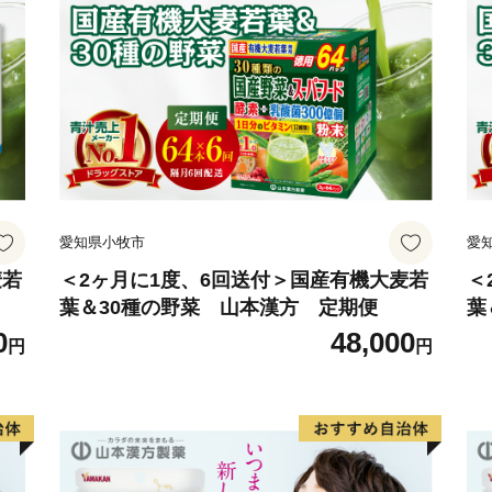
愛知県小牧市
愛
麦若
＜2ヶ月に1度、6回送付＞国産有機大麦若
＜
葉＆30種の野菜 山本漢方 定期便
葉
0
48,000
円
円