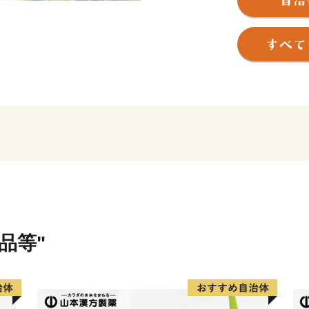
町名「古殿」の由来は、古
た際に古記殿を館としてい
うになりました。
古殿町は緑に囲まれ、良い
町です。
古殿町のゆるキャラ「やぶ
社例大祭で行われる伝統の
ち百選」に選出され、県の
400年で高さ20mもある
からの多くの観光者が訪れ
品等"