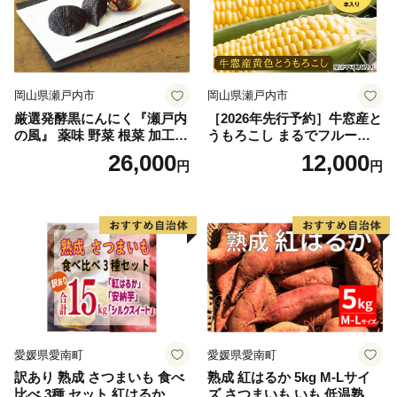
岡山県瀬戸内市
岡山県瀬戸内市
厳選発酵黒にんにく『瀬戸内
［2026年先行予約］牛窓産と
の風』 薬味 野菜 根菜 加工食
うもろこし まるでフルー
品
ツ！最高糖度25度超え 生で
26,000
12,000
円
円
甘い、茹でて美味い！ 黄色
とうもろこし 「桃太郎コー
ン」約4kg（8〜12本入り）
野菜
愛媛県愛南町
愛媛県愛南町
訳あり 熟成 さつまいも 食べ
熟成 紅はるか 5kg M-Lサイ
比べ 3種 セット 紅はるか 安
ズ さつまいも いも 低温熟成