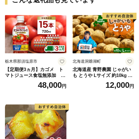
栃木県那須塩原市
北海道洞爺湖町
【定期便3ヵ月】カゴメ ト
北海道産 青野農園 じゃがい
マトジュース食塩無添加 72
も とうや Lサイズ 約10kg 20
0ml PET×15本 1ケース 毎月
26年10月初旬～12月下旬頃お
48,000
12,000
円
円
届く 3ヵ月 3回コース ns001-
届け 先行予約 北海道 ジャガ
005 【 KAGOME 野菜ジュー
イモ トウヤ 馬鈴薯 ポテト 芋
ス 】
いも イモ 黄色 旬 野菜 農作
物 産地直送 お取り寄せ 国産