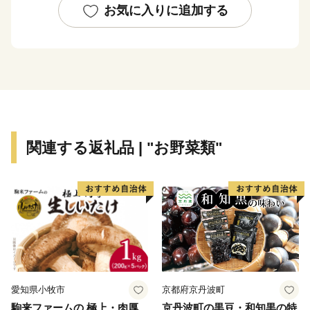
伊豆や箱根など観光地への玄関口として、静岡県東部の
お気に入りに追加する
重要な役割を担っています。
市内各所から湧き出す富士山の伏流水が、美しいせせら
ぎを生み出し、豊かな緑と自然環境に恵まれた“水の
都”でもあります。伏流水を利用したかんがい用水路
源兵衛川は「世界かんがい遺産」（2016）「世界水遺
産」（2018）に認定・登録されています。
富士山の伏流水で曝されたうなぎは、特有の生臭さや泥
関連する返礼品 | "お野菜類"
臭さを消し、蛋白質を減らすことなく、余分な脂肪分だ
けを燃焼させるため、大変おいしいと言われています。
箱根の西側、標高50m以上の山の斜面に広がる畑では、
古くから三島大根、三島甘藷、三島人参など、高品質の
露地野菜を栽培しています。なかでも三島馬鈴薯は、平
成28年10月、全国で18番目に国の地理的表示保護制度
(GI)に登録されるなど、高い評価を受けています。「三
島馬鈴薯」を原料とする「みしまコロッケ」も、ご当地
愛知県小牧市
京都府京丹波町
名物です。
駒来ファームの 極上・肉厚
京丹波町の黒豆・和知黒の特