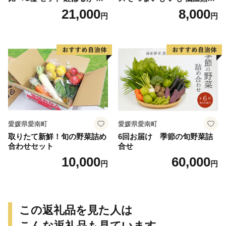
納芋 シルクスイート 合計 15
完全熟成収穫 甘い 糖度 焼き
21,000
8,000
円
円
kg サイズ混合 サツマイモ 焼
芋 やきいも スイートポテト
き芋 干し芋 丸干し 冷凍焼き
おやつ 高糖度 料理 国産 愛媛
芋 冷やし焼き芋 やきいも 蜜
県 愛南町 青果市場
芋 ほしいも スイートポテト
いも天 サイズミックス 甘い
ねっとり 生芋 新芋 あんのう
いも 甘藷 べにはるか スイー
ツ 国産 糖度 産地直送 農家直
送 数量限定 21000円 愛媛 愛
南 ミッチーのおみかん畑
愛媛県愛南町
愛媛県愛南町
取りたて新鮮！旬の野菜詰め
6回お届け 季節の旬野菜詰
合わせセット
合せ
10,000
60,000
円
円
この返礼品を見た人は
こんな返礼品も見ています