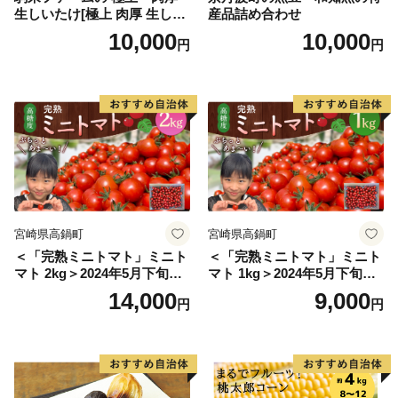
生しいたけ[極上 肉厚 生しい
産品詰め合わせ
たけ 生シイタケ 生椎茸 安心
10,000
10,000
円
円
安全 国産 採れたて 新鮮 きの
こ 野菜]
宮崎県高鍋町
宮崎県高鍋町
＜「完熟ミニトマト」ミニト
＜「完熟ミニトマト」ミニト
マト 2kg＞2024年5月下旬迄
マト 1kg＞2024年5月下旬迄
に順次出荷 野菜ソムリエサ
に順次出荷 野菜ソムリエサ
14,000
9,000
円
円
ミット アルル・リリカ共に
ミット アルル・リリカ共に
銀賞受賞！！(2023年11月開
銀賞受賞！！(2023年11月開
催)1回食べてみらんね？宮崎
催)1回食べてみらんね？宮崎
県 高鍋町産 産地直送 有機肥
県 高鍋町産 産地直送 有機肥
料使用 高糖度 西森農園
料使用 高糖度 西森農園