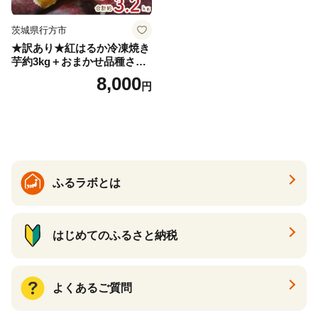
茨城県行方市
★訳あり★紅はるか冷凍焼き
芋約3kg＋おまかせ品種さつ
まいも 合計約3.2kg｜さつ
8,000
円
まいも サツマイモ さつま芋
焼き芋 やきいも 冷凍 冷凍焼
き芋 訳あり 訳アリ 紅はるか
茨城県 行方市(EY-25)
ふるラボとは
はじめてのふるさと納税
よくあるご質問