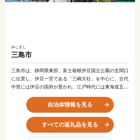
みしまし
三島市
三島市は、静岡県東部、富士箱根伊豆国立公園の玄関口
に位置し、伊豆一宮である「三嶋大社」を中心に、古代
中世には伊豆の国府が置かれ、江戸時代には東海道五十
三次の一つ「三島宿」として賑わった、長い歴史のある
まちです。
自治体情報を見る
現在では、東海道新幹線と東海道本線、伊豆箱根鉄道の
乗り入れる三島駅や駿河湾環状道路など、交通アクセス
すべての返礼品を見る
は抜群で、地域住民にとっては首都圏への通勤・通学が
可能であり（ひかり号で品川まで37分！）、市外からは