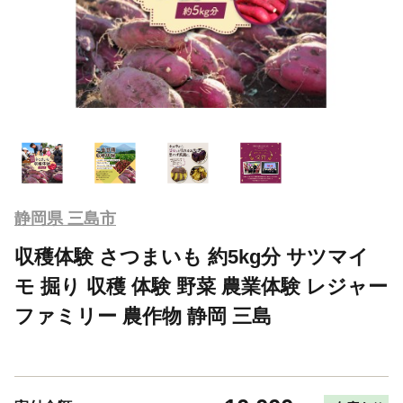
静岡県 三島市
収穫体験 さつまいも 約5kg分 サツマイ
モ 掘り 収穫 体験 野菜 農業体験 レジャー
ファミリー 農作物 静岡 三島