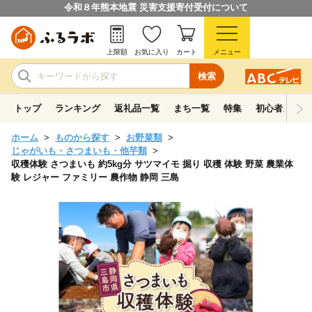
令和８年熊本地震 災害支援寄付受付について
上限額
お気に入り
カート
メニュー
検索
トップ
ランキング
返礼品一覧
まち一覧
特集
初心者ガイド
ホーム
ものから探す
お野菜類
じゃがいも・さつまいも・他芋類
収穫体験 さつまいも 約5kg分 サツマイモ 掘り 収穫 体験 野菜 農業体
験 レジャー ファミリー 農作物 静岡 三島