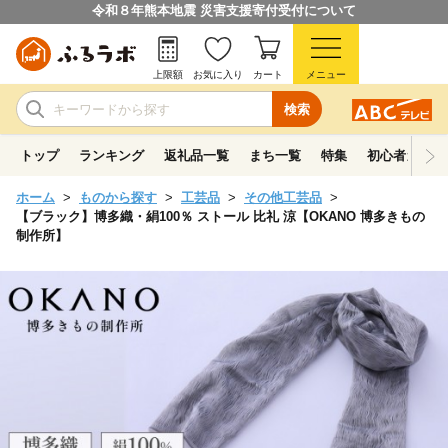
令和８年熊本地震 災害支援寄付受付について
上限額
お気に入り
カート
メニュー
検索
トップ
ランキング
返礼品一覧
まち一覧
特集
初心者ガイド
ホーム
ものから探す
工芸品
その他工芸品
【ブラック】博多織・絹100％ ストール 比礼 涼【OKANO 博多きもの
制作所】