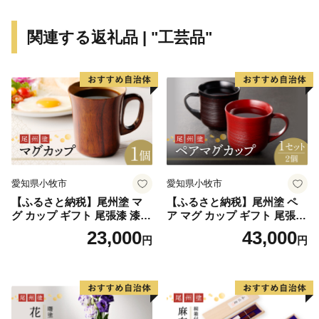
関連する返礼品 | "工芸品"
愛知県小牧市
愛知県小牧市
【ふるさと納税】尾州塗 マ
【ふるさと納税】尾州塗 ペ
グ カップ ギフト 尾張漆 漆
ア マグ カップ ギフト 尾張漆
漆器 漆器工芸 工芸品 芸術性
漆 漆器 漆器工芸 工芸品 芸術
23,000
43,000
円
円
実用性 抗菌性 美味しく安全
性 実用性 抗菌性 美味しく安
な食事 手作り 贈答用 くつろ
全な食事 手作り 贈答用 くつ
ぎ おうち時間 プレゼント 抗
ろぎ おうち時間 プレゼント
ウイルス効果 お取り寄せ 愛
抗ウイルス効果 お取り寄せ
知県 小牧市 送料無料
愛知県 小牧市 送料無料