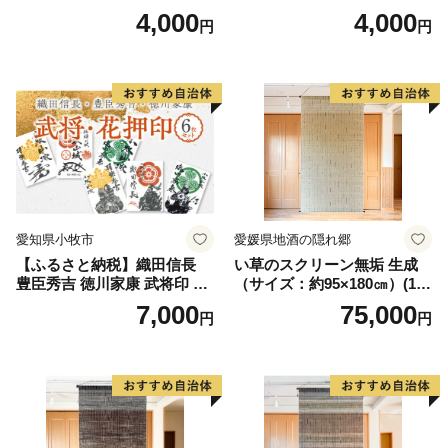
枚 セット 戦国 武将 小牧山城
枚 セット イラスト 戦国 武将
4,000
4,000
円
円
墨絵 龍画師 書道アーティス
小牧山城 墨絵 龍画師 書道ア
ト 池谷公智 渾身の一作 作品
ーティスト 池谷公智 渾身の
雑貨 工芸品 グッズ 愛知県 小
一作 作品 雑貨 工芸品 グッズ
牧市 お取り寄せ 送料無料
愛知県 小牧市 お取り寄せ 送
料無料
愛知県小牧市
愛媛県地酒の隠れ郷
【ふるさと納税】織田信長
い草のスクリーン無垢 生成
豊臣秀吉 徳川家康 武将印 花
（サイズ：約95×180㎝）(14
押印 6枚 セット イラスト 戦
3)
7,000
75,000
円
円
国 武将 小牧山城 墨絵 龍画師
書道アーティスト 池谷公智
渾身の一作 作品 雑貨 工芸品
グッズ 愛知県 小牧市 お取り
寄せ 送料無料