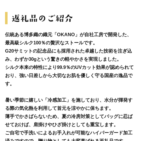
伝統ある博多織の織元「OKANO」が自社工房で開発した、
最高級シルク100％の贅沢なストールです。
G20サミットの記念品にも採用された卓越した技術を注ぎ込
み、わずか30gという驚きの軽やかさを実現しました。
シルク本来の特性により99.9％のUVカット効果が認められて
おり、強い日差しから大切なお肌を優しく守る国産の逸品で
す。
暑い季節に嬉しい「冷感加工」を施しており、水分が揮発す
る際の気化熱を利用して首元を涼やかに保ちます。
薄手でかさばらないため、夏の冷房対策としてバッグに忍ば
せておけば、肩掛けやひざ掛けとしても重宝します。
ご自宅で手洗いによるお手入れが可能なハイパーガード加工
済みですので、贈り物としても大変喜ばれる返礼品です。