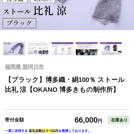
福岡県 那珂川市
【ブラック】博多織・絹100％ ストール
比礼 涼【OKANO 博多きもの制作所】
66,000
寄付金額
在庫あり
円
一度に決済する
返礼品数は３つ以内
を推奨しております。