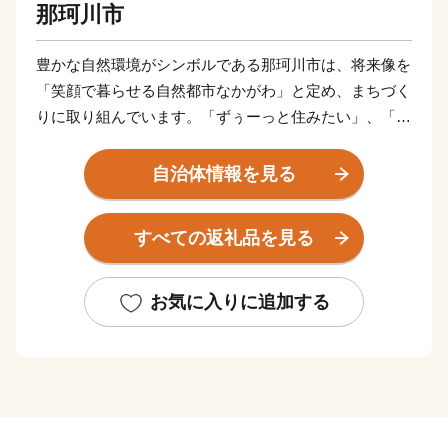
那珂川市
豊かな自然環境がシンボルである那珂川市は、将来像を
「笑顔で暮らせる自然都市なかがわ」と定め、まちづく
りに取り組んでいます。「ずぅーっと住みたい」、「住
んでよかった」、そして「ふるさと」として誇れる「な
かがわ」を築き上げていくためにこれからも全力で取り
自治体情報を見る
組んでいきます。
すべての返礼品を見る
お気に入りに追加する