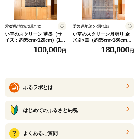
愛媛県地酒の隠れ郷
愛媛県地酒の隠れ郷
い草のスクリーン 薄墨（サ
い草のスクリーン月明り 金
イズ：約95cm×120cm）(14
水引×黒（約95cm×180cm）
6)
(147)
100,000
180,000
円
円
ふるラボとは
はじめてのふるさと納税
よくあるご質問