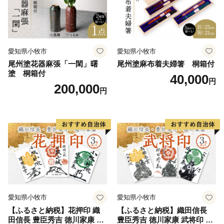
愛知県小牧市
愛知県小牧市
尾州塗花器麻張「一閑」曙
尾州塗麻布着夫婦箸 桐箱付
塗 桐箱付
40,000
円
200,000
円
愛知県小牧市
愛知県小牧市
【ふるさと納税】花押印 織
【ふるさと納税】織田信長
田信長 豊臣秀吉 徳川家康 3
豊臣秀吉 徳川家康 武将印 3