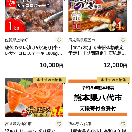
佐賀県上峰町
鹿児島県鹿屋市
秘伝のタレ漬け!(訳あり)牛ヒ
【10/1(木)より寄附金額改定
レサイコロステーキ 1000g
予定】【期間限定】鹿児島県
【B-1098-AS】
大隅産うなぎ蒲焼4尾（400
10,000
12,000
g） KN007-023
円
円
宮城県気仙沼市
熊本県八代市
訳あり サーモン 切り落とし
【熊本県八代市】令和８年熊