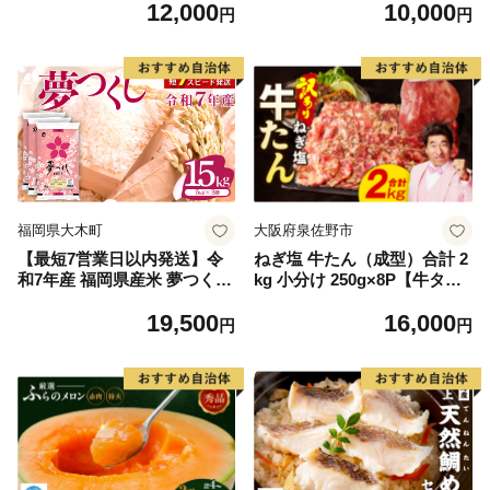
12,000
10,000
毛和牛 ブランド牛 九州 ハン
円
円
バーグ 牛肉 豚肉 国産 お弁当
おかず 惣菜 おすすめ 人気】
(H083106)
福岡県大木町
大阪府泉佐野市
【最短7営業日以内発送】令
ねぎ塩 牛たん（成型）合計 2
和7年産 福岡県産米 夢つくし
kg 小分け 250g×8P【牛タン
15kg 精米 ※北海道・沖縄・
牛肉 焼肉用 薄切り 訳あり サ
19,500
16,000
離島は配送不可
イズ不揃い】
円
円