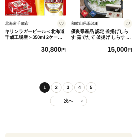
北海道千歳市
和歌山県湯浅町
キリンラガービール＜北海道
優良県産品 認定 釜揚げしら
千歳工場産＞350ml 2ケース
す 茹でたて 釜揚げ しらす 無
（48本）
着色 安心 安全 赤穂の塩 新鮮
30,800
15,000
国産 海の幸 海鮮 魚介 紀州湯
円
円
浅湾直送 まるとも海産 お取
り寄せ 和歌山県 湯浅町 送料
無料_C6035n
1
2
3
4
5
次へ