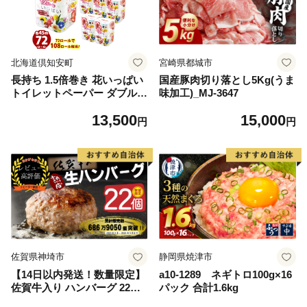
北海道倶知安町
宮崎県都城市
長持ち 1.5倍巻き 花いっぱい
国産豚肉切り落とし5Kg(うま
トイレットペーパー ダブル 4
味加工)_MJ-3647
5ｍ 計72ロール 全18種 花柄
13,500
15,000
プリント ハーブ 香り付き 日
円
円
本製 まとめ買い 防災 常備品
ペーパー エコ 日用雑貨 消耗
品 備蓄 送料無料 北海道 倶知
安町 日用品
佐賀県神埼市
静岡県焼津市
【14日以内発送！数量限定】
a10-1289 ネギトロ100g×16
佐賀牛入り ハンバーグ 22個
パック 合計1.6kg
2.6kg(120g×22個)【佐賀牛 黒