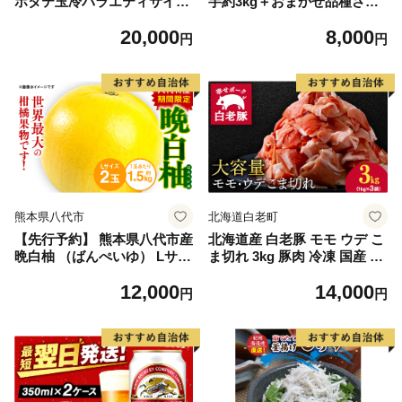
ホタテ玉冷バラエティサイズ
芋約3kg＋おまかせ品種さつ
(1kg)｜ 訳あり サイズ不揃い
まいも 合計約3.2kg｜さつ
20,000
8,000
まいも サツマイモ さつま芋
円
円
焼き芋 やきいも 冷凍 冷凍焼
き芋 訳あり 訳アリ 紅はるか
茨城県 行方市(EY-25)
熊本県八代市
北海道白老町
【先行予約】 熊本県八代市産
北海道産 白老豚 モモ ウデ こ
晩白柚 （ばんぺいゆ） Lサイ
ま切れ 3kg 豚肉 冷凍 国産 ス
ズ 2玉 柑橘 みかん 果物 くだ
ライス 切り落とし 小間切れ
12,000
14,000
もの フルーツ おやつ 特産 熊
こまぎれ 細切れ
円
円
本県 八代市 【2026年12月上
旬より順次発送】