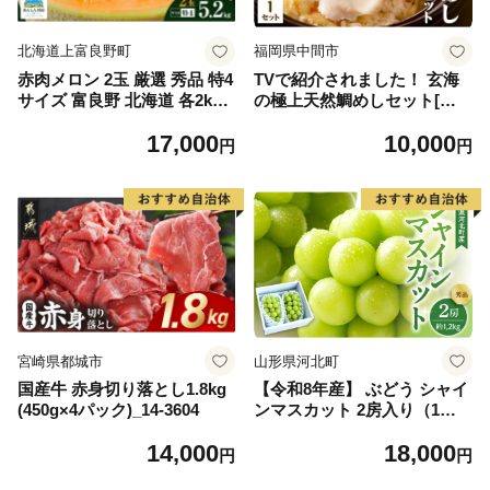
北海道上富良野町
福岡県中間市
赤肉メロン 2玉 厳選 秀品 特4
TVで紹介されました！ 玄海
サイズ 富良野 北海道 各2kg
の極上天然鯛めしセット[鯛
～2.6kg 2玉 セット ファーム
の切身、だし汁、鯛茶漬け用
17,000
10,000
富良野 メロン めろん 果物 く
だし]【010-0001】
円
円
だもの フルーツ デザート 旬
の果物 旬のフルーツ
宮崎県都城市
山形県河北町
国産牛 赤身切り落とし1.8kg
【令和8年産】 ぶどう シャイ
(450g×4パック)_14-3604
ンマスカット 2房入り（1房6
00g前後） 秀品 山形県河北町
14,000
18,000
産【山形eLab】 ka074-023-r
円
円
8