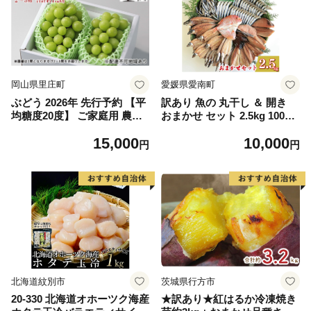
岡山県里庄町
愛媛県愛南町
ぶどう 2026年 先行予約 【平
訳あり 魚の 丸干し ＆ 開き
均糖度20度】 ご家庭用 農家
おまかせ セット 2.5kg 10000
こだわりの シャイン マスカ
円 魚 海鮮 干物 無添加 ひも
15,000
10,000
ット 2～3房 合計約1.2kg ブ
の ひらき 詰め合わせ 冷凍 丸
円
円
ドウ 葡萄 岡山県産 国産 フル
干し 鯵 アジ 鯖 さば サバ 鰹
ーツ 果物 【 Nini farm 農家
かつお カツオ 鯛 たい タイ
直送 】
鰯 いわし イワシ 切り身 おつ
まみ おかず 惣菜 人気 珍味
グルメ 規格外 国産 新鮮 魚介
天然 乾き物 乾物 酒のあて 旬
季節 お中元 お歳暮 母の日 父
の日 武久海産 愛南町 愛媛県
北海道紋別市
茨城県行方市
20-330 北海道オホーツク海産
★訳あり★紅はるか冷凍焼き