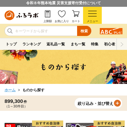
令和８年熊本地震 災害支援寄付受付について
上限額
お気に入り
カート
メニュー
検索
トップ
ランキング
返礼品一覧
まち一覧
特集
初心者ガイド
ホーム
ものから探す
899,300
件
絞り込み・並び替え
（1～30件目）