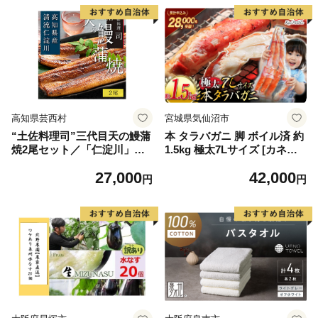
高知県芸西村
宮城県気仙沼市
“土佐料理司”三代目天の鰻蒲
本 タラバガニ 脚 ボイル済 約
焼2尾セット／「仁淀川」水
1.5kg 極太7Lサイズ [カネダ
系の地下水使用 完全無投薬養
イ 宮城県 気仙沼市 2056432
27,000
42,000
殖 国産・高知県産〈高知市共
6] カニ かに 蟹 たらばがに た
円
円
通返礼品〉うなぎ 真空パック
らば蟹 タラバ蟹 たらば タラ
（ウナギう・たれセット）
バ ボイル