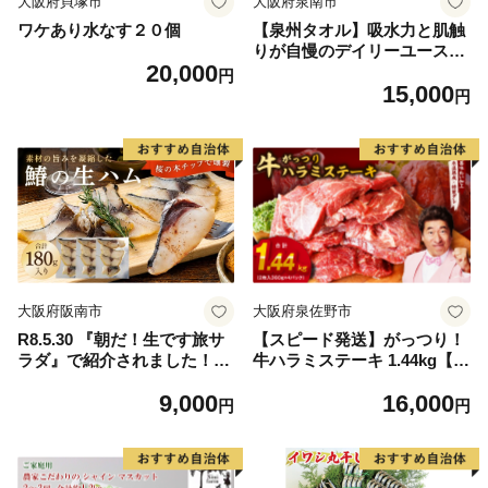
大阪府貝塚市
大阪府泉南市
ワケあり水なす２０個
【泉州タオル】吸水力と肌触
りが自慢のデイリーユースバ
20,000
スタオル オフホワイト・ライ
円
15,000
トグレー 4枚【配送不可地
円
域：北海道・沖縄・離島】
【039D-268】
大阪府阪南市
大阪府泉佐野市
R8.5.30 『朝だ！生です旅サ
【スピード発送】がっつり！
ラダ』で紹介されました！朝
牛ハラミステーキ 1.44kg【氷
日放送（ABCテレビ） 鰆の
温熟成×特製ダレ 小分け 360
9,000
16,000
生ハム ×3パック（1パックあ
g×4パック 牛肉 すてーき 焼
円
円
たり、約15g × 約4枚入）さ
くだけ 味付き 訳あり 不揃い
わら 燻製 熟成
焼肉 BBQ】