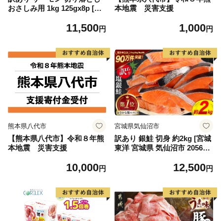
おさしみ用 1kg 125gx8p [足
本地震 災害支援
利本店 宮城県 気仙沼市 2056
11,500
1,000
4313] 魚 魚介類 鮭 お刺し身
円
円
刺し身 刺身 生 生食 個包装
チリ銀鮭 銀鮭 海鮮 海鮮丼 魚
介
熊本県八代市
宮城県気仙沼市
【熊本県八代市】令和８年熊
訳あり 銀鮭 切身 約2kg [宮城
本地震 災害支援
東洋 宮城県 気仙沼市 205649
91] 鮭 魚介類 海鮮 訳アリ 規
10,000
12,500
格外 不揃い さけ サケ 鮭切身
円
円
シャケ 切り身 冷凍 家庭用 お
かず 弁当 支援 サーモン 銀鮭
切り身 魚 わけあり