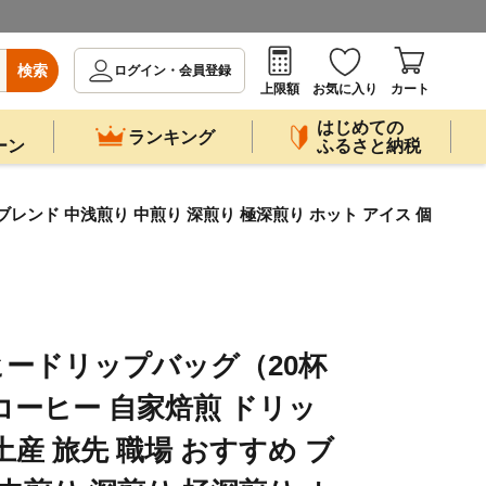
検索
ログイン・会員登録
上限額
お気に入り
カート
はじめての
ランキング
ーン
ふるさと納税
レンド 中浅煎り 中煎り 深煎り 極深煎り ホット アイス 個
ードリップバッグ（20杯
 コーヒー 自家焙煎 ドリッ
産 旅先 職場 おすすめ ブ