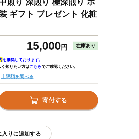
中煎り 深煎り 極深煎り ホ
装 ギフト プレゼント 化粧
15,000
在庫あり
円
内
を推奨しております。
しく知りたい方は
こちら
でご確認ください。
上限額を調べる
寄付する
に入りに追加する