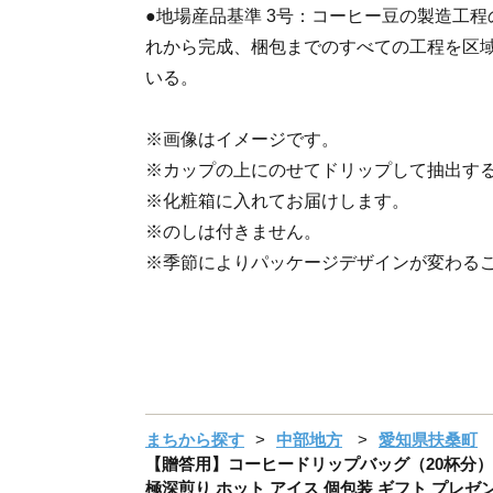
●地場産品基準 3号：コーヒー豆の製造工
れから完成、梱包までのすべての工程を区
いる。
※画像はイメージです。
※カップの上にのせてドリップして抽出す
※化粧箱に入れてお届けします。
※のしは付きません。
※季節によりパッケージデザインが変わる
まちから探す
中部地方
愛知県扶桑町
【贈答用】コーヒードリップバッグ（20杯分） 4
極深煎り ホット アイス 個包装 ギフト プレゼント 化