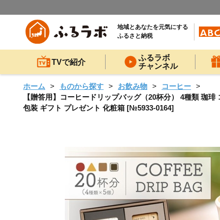
地域とあなたを元気にする
ふるさと納税
ふるラボ
TVで紹介
チャンネル
ホーム
ものから探す
お飲み物
コーヒー
【贈答用】コーヒードリップバッグ（20杯分） 4種類 珈琲 コ
包装 ギフト プレゼント 化粧箱 [№5933-0164]