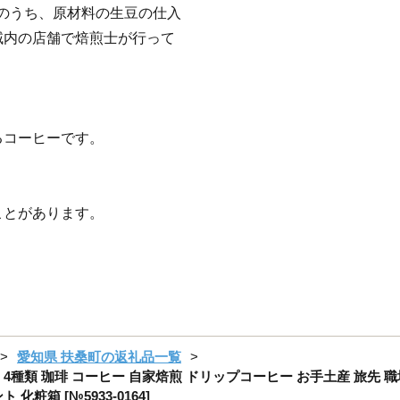
程のうち、原材料の生豆の仕入
域内の店舗で焙煎士が行って
るコーヒーです。
ことがあります。
愛知県 扶桑町の返礼品一覧
種類 珈琲 コーヒー 自家焙煎 ドリップコーヒー お手土産 旅先 職
粧箱 [№5933-0164]