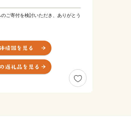
へのご寄付を検討いただき、ありがとう
に位置し、濃尾平野の一部をなす田園地
アクセスの良さから、ベッドタウンとし
り住宅が多い景観となりますが、少し郊
った緑も多くみられます。
では、ゆったりとした時間の流れを感じ
が楽しめます。
便性も高い「ちょうどいい”田舎”」扶
！