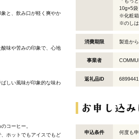
「もっ
10g×5袋
印象と、飲み口が軽く爽やか
※化粧箱
※のしは
消費期限
製造から
た酸味や苦みの印象で、心地
事業者
COMMU
返礼品ID
6899441
香ばしい風味が印象的な味わ
めのコーヒー。
申込条件
何度も申
で、ホットでもアイスでもど