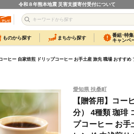
令和８年熊本地震 災害支援寄付受付について
番組･特集
ものから探す
まちから探す
キャンペ
ーヒー 自家焙煎 ドリップコーヒー お手土産 旅先 職場 おすすめ ブ
愛知県 扶桑町
【贈答用】コーヒ
分） 4種類 珈琲
プコーヒー お手土