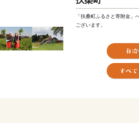
「扶桑町ふるさと寄附金」
ございます。
《ちょうどいい”田舎”》
扶桑町は、愛知県の北西部
帯で、近年は名古屋市への
て発展してきました。
町の中心地は幹線道路が走
外に出ると田んぼや畑とい
木曽川沿いの扶桑緑地公園
ながらウォーキングやBBQ
自然豊かである一方交通の利
桑町にぜひお越しください
《まちづくりの視点》