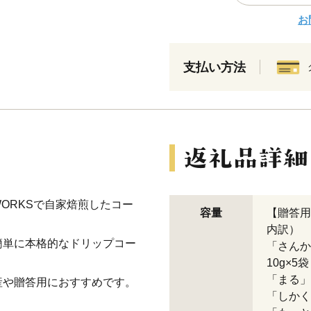
お
支払い方法
 WORKSで自家焙煎したコー
容量
【贈答用
内訳）
簡単に本格的なドリップコー
「さん
10g×5袋
「まる」
産や贈答用におすすめです。
「しかく