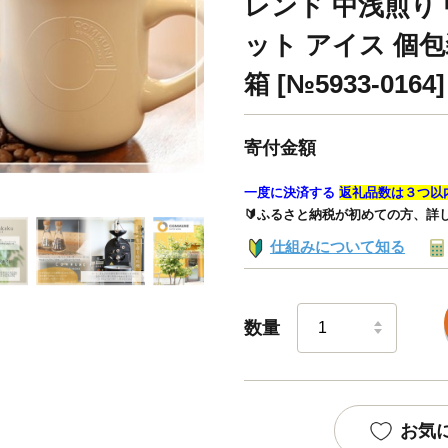
レンド 中浅煎り 
ット アイス 個包
箱 [№5933-0164]
寄付金額
一度に決済する
返礼品数は３つ以
🔰ふるさと納税が初めての方、詳
仕組みについて知る
数量
お気