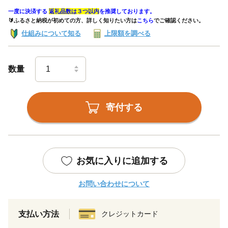
一度に決済する
返礼品数は３つ以内
を推奨しております。
🔰ふるさと納税が初めての方、詳しく知りたい方は
こちら
でご確認ください。
仕組みについて知る
上限額を調べる
数量
寄付する
お気に入りに追加する
お問い合わせについて
支払い方法
クレジットカード