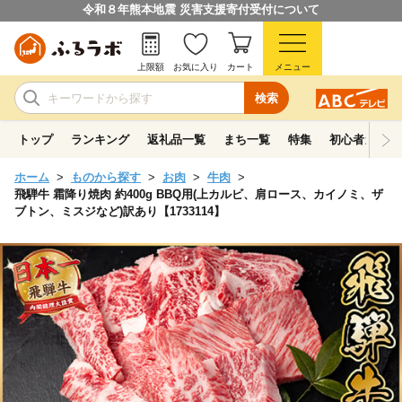
令和８年熊本地震 災害支援寄付受付について
上限額
お気に入り
カート
メニュー
検索
トップ
ランキング
返礼品一覧
まち一覧
特集
初心者ガイド
ホーム
ものから探す
お肉
牛肉
飛騨牛 霜降り焼肉 約400g BBQ用(上カルビ、肩ロース、カイノミ、ザ
ブトン、ミスジなど)訳あり【1733114】