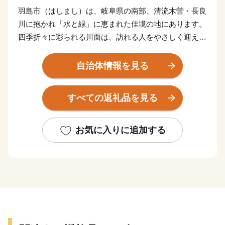
羽島市（はしまし）は、岐阜県の南部、清流木曽・長良
川に抱かれ「水と緑」に恵まれた佳境の地にあります。
四季折々に彩られる川面は、訪れる人をやさしく迎えて
くれます。
東海道新幹線岐阜羽島駅、名神高速道路岐阜羽島インタ
自治体情報を見る
ーチェンジを併せ持つ「岐阜県の表玄関」羽島市は、こ
のような自然豊かな地で、交通の要衝としても大きく発
すべての返礼品を見る
展しています。
中部圏での経済・文化両面に果たす役割も極めて大き
く、注目される都市の一つとして数えられています。
お気に入りに追加する