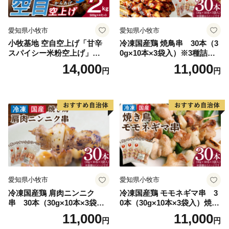
愛知県小牧市
愛知県小牧市
小牧基地 空自空上げ「甘辛
冷凍国産鶏 焼鳥串 30本（3
スパイシー米粉空上げ」
0g×10本×3袋入）※3種詰め
（計2kg 500g×4袋）手羽先
合わせ 焼き鳥 おつまみ バー
14,000
11,000
円
円
風
ベキュー 小分け 国産 鶏肉 焼
鳥 やきとり 串 惣菜 おかず
晩酌 冷凍 パーティー 便利 食
材 具材 お家居酒屋 詰め合わ
せ
愛知県小牧市
愛知県小牧市
冷凍国産鶏 肩肉ニンニク
冷凍国産鶏 モモネギマ串 3
串 30本（30g×10本×3袋
0本（30g×10本×3袋入）焼き
入）焼き鳥 おつまみ バーベ
鳥 おつまみ バーベキュー 小
11,000
11,000
円
円
キュー 小分け 国産 鶏肉 焼鳥
分け 国産 鶏肉 焼鳥 やきとり