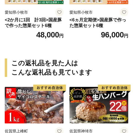
愛知県小牧市
愛知県小牧市
<2か月に1回 計3回>国産豚
<6ヵ月定期便>国産豚で作っ
で作った惣菜セット6種
た惣菜セット6種
48,000
96,000
円
円
この返礼品を見た人は
こんな返礼品も見ています
佐賀県上峰町
佐賀県神埼市