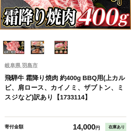
岐阜県 羽島市
飛騨牛 霜降り焼肉 約400g BBQ用(上カル
ビ、肩ロース、カイノミ、ザブトン、ミ
スジなど)訳あり【1733114】
14,000
寄付金額
在庫あり
円