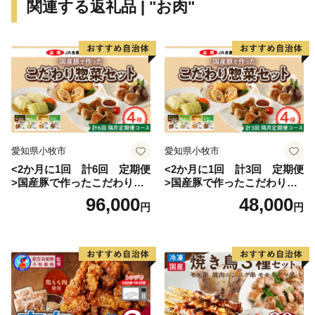
関連する返礼品 | "お肉"
愛知県小牧市
愛知県小牧市
<2か月に1回 計6回 定期便
<2か月に1回 計3回 定期便
>国産豚で作ったこだわり惣
>国産豚で作ったこだわり惣
菜セット
菜セット
96,000
48,000
円
円