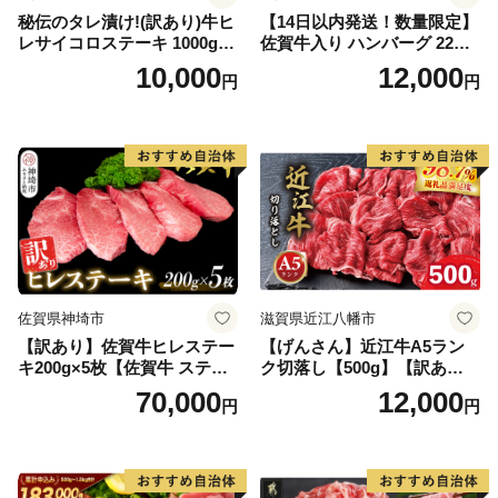
秘伝のタレ漬け!(訳あり)牛ヒ
【14日以内発送！数量限定】
レサイコロステーキ 1000g
佐賀牛入り ハンバーグ 22個
【B-1098-AS】
2.6kg(120g×22個)【佐賀牛
10,000
12,000
円
円
黒毛和牛 ブランド牛 九州 ハ
ンバーグ 牛肉 豚肉 国産 お弁
当 おかず 惣菜 おすすめ 人
気】(H083106)
佐賀県神埼市
滋賀県近江八幡市
【訳あり】佐賀牛ヒレステー
【げんさん】近江牛A5ラン
キ200g×5枚【佐賀牛 ステー
ク切落し【500g】【訳あり】
キ ブランド肉 ヒレ肉 フィレ
【DG12W】
70,000
12,000
円
円
肉 ジューシー ヘルシー】(H0
65175)