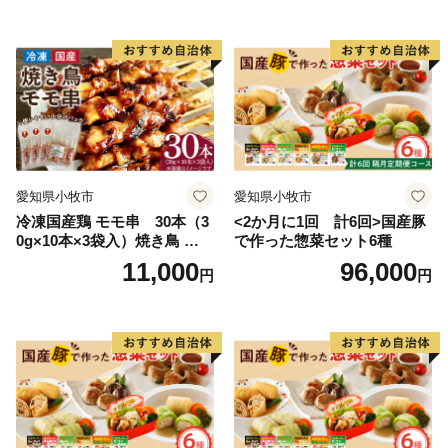
やきとり 串 惣菜 おかず 晩酌
串 惣菜 おかず 晩酌 冷凍 パ
冷凍 パーティー 便利 食材 具
ーティー 便利 食材 具材 お家
材 お家居酒屋 にんにく
居酒屋 ねぎま ネギマ
愛知県小牧市
愛知県小牧市
冷凍国産鶏 モモ串 30本（3
<2か月に1回 計6回>国産豚
0g×10本×3袋入）焼き鳥 おつ
で作った惣菜セット6種
まみ バーベキュー 小分け 国
11,000
96,000
円
円
産 鶏肉 焼鳥 やきとり 串 惣
菜 おかず 晩酌 冷凍 パーティ
ー 便利 食材 具材 お家居酒屋