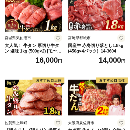
宮城県気仙沼市
宮崎県都城市
大人気！ 牛タン 厚切り牛タ
国産牛 赤身切り落とし1.8kg
ン 塩味 1kg (500g×2) [モ〜ラ
(450g×4パック)_14-3604
ンド 宮城県 気仙沼市 205646
16,000
14,000
円
円
60] 肉 牛肉 精肉 牛たん 牛タ
ン塩 牛たん塩 冷凍 焼肉 BB
Q アウトドア バーベキュー
厚切り タン
佐賀県上峰町
大阪府泉佐野市