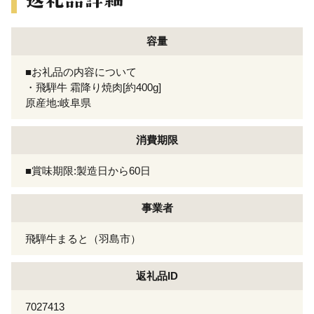
容量
■お礼品の内容について
・飛騨牛 霜降り焼肉[約400g]
原産地:岐阜県
消費期限
■賞味期限:製造日から60日
事業者
飛騨牛まると（羽島市）
返礼品ID
7027413