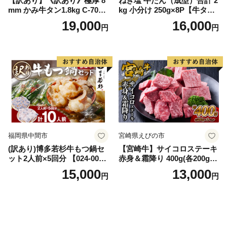
【訳あり】《訳あり》極厚 8
ねぎ塩 牛たん（成型）合計 2
mm かみ牛タン1.8kg C-709-
kg 小分け 250g×8P【牛タン
AS
牛肉 焼肉用 薄切り 訳あり サ
19,000
16,000
円
円
イズ不揃い】
福岡県中間市
宮崎県えびの市
(訳あり)博多若杉牛もつ鍋セ
【宮崎牛】サイコロステーキ
ット2人前×5回分 【024-002
赤身＆霜降り 400g(各200g×
7】
１P 計2P) 真空パック 冷凍
15,000
13,000
円
円