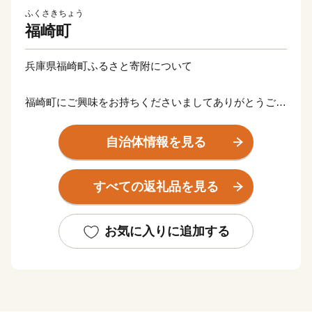
ふくさきちょう
福崎町
兵庫県福崎町ふるさと寄附について
福崎町にご興味をお持ちくださいましてありがとうござ
います。
心ばかりではございますが、ご寄附くださった方には
自治体情報を見る
お礼の品をご用意させていただきます。
どうぞ福崎町を応援くださいますようよろしくお願いい
すべての返礼品を見る
たします。
※福崎町は寄附回数の制限はございません。
お気に入りに追加する
※年に何度でもお申込みをしていただけます。
※ふるさと納税の趣旨から福崎町内にご住所のある方
からのご寄附の場合、記念品の送付はできませんのでご
了承ください。