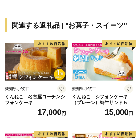
～福崎町の紹介～
関連する返礼品 | "お菓子・スイーツ"
八百万の神が囁き、福が咲く。
もの語る町、ふくさき。
播州福崎町。豊かな自然の風物に囲まれた、小さな町。
ここには目を見張るほどの“絶景” などないけれど、
じっと耳を澄ませば、山あいから、川辺から、田畑か
ら、くさむらから、
愛知県小牧市
愛知県小牧市
人々の営みの隙間から“人ならざるもの” の囁きが聞こえ
くんねこ 名古屋コーチンシ
くんねこ シフォンケーキ
てくる町。
フォンケーキ
（プレーン）純生サンド 5個
風が語り、水が語り、人が語る。ようこそ、万物が語り
入
17,000
15,000
円
円
し福崎へ。