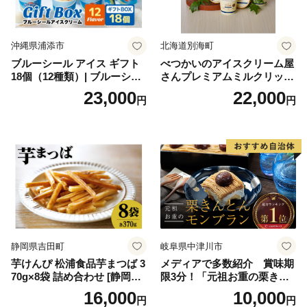
沖縄県浦添市
北海道別海町
ブルーシール アイス ギフト
べつかいのアイスクリーム屋
18個（12種類）| ブルーシー
さんプレミアムミルクリッチ
ルアイス ブルーシールアイ
12個（AP-01）（ 北海道アイ
23,000
22,000
円
円
スクリーム 着日指定可能 送
ス 北海道産アイス アイス ア
料無料 ジェラート 沖縄県 バ
イススイーツ アイスクリー
ースデー 贈り物 プレゼント
ム 北海道産アイスクリーム
誕生日 カップ 詰め合わせ バ
道産アイス 道産アイスクリ
ラエティ | バニラ チョコレー
ーム ギフト 詰合せ 詰め合わ
ト ストロベリー ピスタチオ
せ ふるさと納税 ）
バニラ＆クッキー ウベ 沖縄
紅イモ 塩ちんすこう 沖縄シ
ークヮーサー 沖縄黒糖 琉球
ロイヤルミルクティ 沖縄パ
イン
静岡県吉田町
岐阜県中津川市
芋けんぴ 松浦食品芋まつば 3
メディアで多数紹介 賞味期
70g×8袋 詰め合わせ [静岡伊
限3分！「元祖お重の栗きん
勢丹(松浦食品) 静岡県 吉田町
とんモンブラン」 【未来の
16,000
10,000
円
円
22424274] 芋ケンピ セット
ご褒美】スイーツ 栗 モンブ