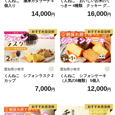
くんねこ 濃厚カタラーナ 4
くんねこ おいしいお米のく
個入り
っきー 4種類 クッキー グル
テンフリー
14,000
16,000
円
円
愛知県小牧市
愛知県小牧市
くんねこ シフォンラスク 2
くんねこ シフォンケーキ
カップ
（人気の5種類） 5個入
7,000
12,000
円
円