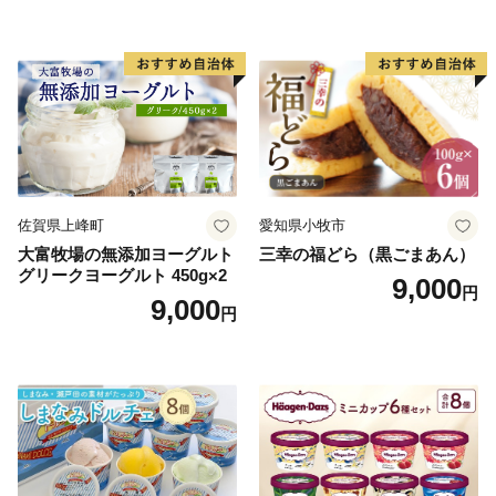
小袋 個包装 小分け
ラン くりきんとん デザート
ご褒美 お取り寄せ くり お菓
子 菓子 F4N-2298
佐賀県上峰町
愛知県小牧市
大富牧場の無添加ヨーグルト
三幸の福どら（黒ごまあん）
グリークヨーグルト 450g×2
9,000
円
9,000
円