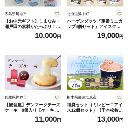
広島県尾道市
北海道浜中町
【お中元ギフト】しまなみ・
ハーゲンダッツ『定番ミニカ
瀬戸田の素材がたっぷり！ジ
ップ8個セット』アイスクリ
ェラート8個
ーム アイス スイーツ デザー
10,000
19,000
円
円
ト_H0016-104
兵庫県神戸市
栃木県那須塩原市
【観音屋】デンマークチーズ
福袋セット（ミレピーニアイ
ケーキ 8個入り【ケーキ チ
ス12個セット）【千本松牧
ーズケーキ 人気スイーツ お
場】 ns025-014-12 【デザー
11,000
13,000
円
円
すすめスイーツ 神戸スイー
ト 詰め合わせ ギフト】
ツ 新感覚チーズケーキ おす