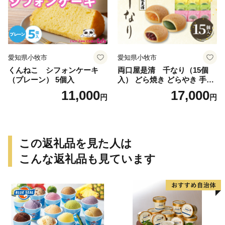
愛知県小牧市
愛知県小牧市
くんねこ シフォンケーキ
両口屋是清 千なり（15個
（プレーン） 5個入
入） どら焼き どらやき 手土
産 お土産 土産 丹波大納言小
11,000
17,000
円
円
豆 抹茶 林檎 りんご 慶事 お
祝い 法事 法要 詰め合わせ お
取り寄せ 瓢箪 豊臣秀吉 焼印
個包装 贈り物 老舗 お茶菓子
この返礼品を見た人は
こんな返礼品も見ています