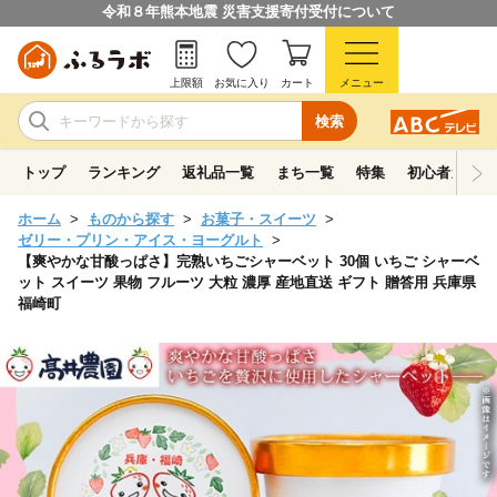
令和８年熊本地震 災害支援寄付受付について
上限額
お気に入り
カート
メニュー
検索
トップ
ランキング
返礼品一覧
まち一覧
特集
初心者ガイド
ホーム
ものから探す
お菓子・スイーツ
ゼリー・プリン・アイス・ヨーグルト
【爽やかな甘酸っぱさ】完熟いちごシャーベット 30個 いちご シャーベ
ット スイーツ 果物 フルーツ 大粒 濃厚 産地直送 ギフト 贈答用 兵庫県
福崎町