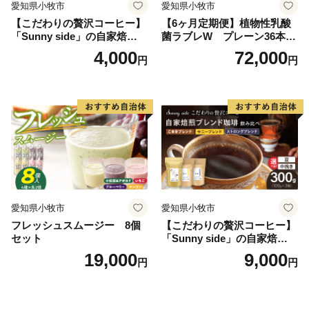
愛知県小牧市
愛知県小牧市
【こだわりの贅沢コーヒー】
【6ヶ月定期便】植物性乳酸
「Sunny side」の自家焙煎珈
菌ラブレW プレーン36本
琲ストロングブレンド（100
（計216本）
4,000
72,000
円
円
g）
愛知県小牧市
愛知県小牧市
フレッシュスムージー 8個
【こだわりの贅沢コーヒー】
セット
「Sunny side」の自家焙煎珈
琲ブレンド珈琲飲み比べセッ
19,000
9,000
円
円
ト（300g）