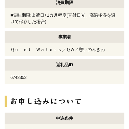
消費期限
■賞味期限:出荷日+1カ月程度(直射日光、高温多湿を避
けて保存した場合)
事業者
Ｑｕｉｅｔ Ｗａｔｅｒｓ／ＱＷ／憩いのみぎわ
返礼品ID
6743353
申込条件