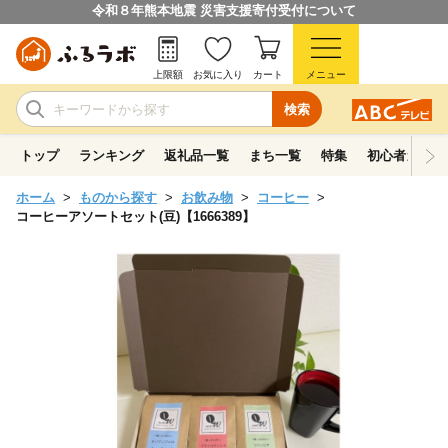
令和８年熊本地震 災害支援寄付受付について
上限額
お気に入り
カート
メニュー
検索
トップ
ランキング
返礼品一覧
まち一覧
特集
初心者ガイド
ホーム
ものから探す
お飲み物
コーヒー
コーヒーアソートセット(豆)【1666389】