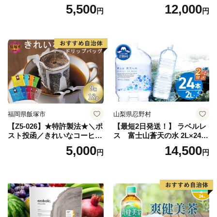
レス【富士吉田市限定カート
茶_ 訳アリ 常温 お茶 茶袋 常
5,500
12,000
円
円
ン】
備品 おちゃ ocha 茶葉 緑茶
飲料 飲み物 八女 茶 日本茶
深むし茶 深蒸し 訳あり お茶
っぱ tea 八女茶 お手軽 簡単
小分け お土産 お取り寄せ グ
ルメ 福岡 九州 福岡県 国産
日本 ふかむし茶 ふかむし 家
庭用 自宅用 ちゃ りょくちゃ
ふかむしちゃ 急須 甘み 川崎
町 送料無料
福岡県飯塚市
山梨県忍野村
【Z5-026】★特許製法★＼ポ
【最短2日発送！】 ラベルレ
スト投函／きれいなコーヒー
ス 富士山蒼天の水 2L×24本
ドリップバッグ9種セット(18
（4ケース）※離島不可 天然
5,000
14,500
円
円
袋)ゆうパケットでお届け！
水 ミネラルウォーター 水 ペ
ットボトル 2000ml バナジウ
ム天然水 飲料水 軟水 鉱水 国
産 シリカ ミネラル 美容 備蓄
防災 長期保存 富士山 山梨県
忍野村