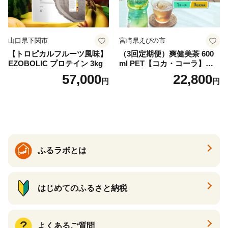
山口県下関市
宮崎県えびの市
【トロピカルフルーツ風味】
（3回定期便）爽健美茶 600
EZOBOLIC プロテイン 3kg
ml PET【コカ・コーラ】ペ
ットボトル 1ケース(24本) 定
57,000
22,800
円
円
期便 3回(72本) セット お茶
カフェインゼロ ノンカフェ
イン ハトムギ ブレンド茶 宮
崎県 えびの市 送料無料
ふるラボとは
はじめてのふるさと納税
よくあるご質問