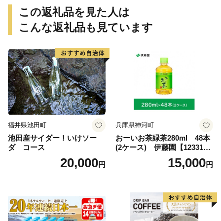
この返礼品を見た人は
こんな返礼品も見ています
福井県池田町
兵庫県神河町
池田産サイダー！いけソー
おーいお茶緑茶280ml 48本
ダ コース
(2ケース) 伊藤園【123317
3】
20,000
15,000
円
円