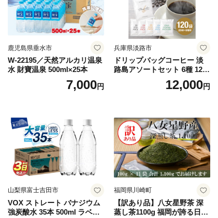
鹿児島県垂水市
兵庫県淡路市
W-22195／天然アルカリ温泉
ドリップバッグコーヒー 淡
水 財寶温泉 500ml×25本
路島アソートセット 6種 120
袋 飲み比べ コーヒー
7,000
12,000
円
円
山梨県富士吉田市
福岡県川崎町
VOX ストレート バナジウム
【訳あり品】八女星野茶 深
強炭酸水 35本 500ml ラベル
蒸し茶1100g 福岡が誇る日本