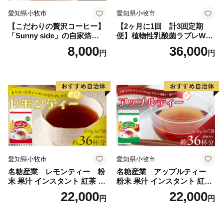
愛知県小牧市
愛知県小牧市
【こだわりの贅沢コーヒー】
【2ヶ月に1回 計3回定期
「Sunny side」の自家焙煎珈
便】植物性乳酸菌ラブレW
琲こまきブレンド（200g）
プレーン36本（計108本）
8,000
36,000
円
円
愛知県小牧市
愛知県小牧市
名糖産業 レモンティー 粉
名糖産業 アップルティー
末 果汁 インスタント 紅茶 ビ
粉末 果汁 インスタント 紅茶
タミンC 袋 ロングセラー 粉
ティー ビタミンC 袋 ロング
22,000
22,000
円
円
末飲料 粉末茶 簡単 手軽 ホッ
セラー 粉末飲料 粉末茶 簡単
ト アイス
手軽 ホット アイス