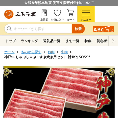
令和８年熊本地震 災害支援寄付受付について
上限額
お気に入り
カート
メニュー
検索
トップ
ランキング
返礼品一覧
まち一覧
特集
初心者ガイド
ホーム
ものから探す
お肉
牛肉
神戸牛 しゃぶしゃぶ・すき焼き用セット 計1Kg SOSS5