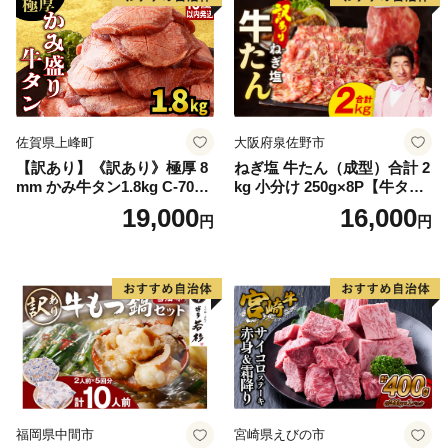
佐賀県上峰町
大阪府泉佐野市
【訳あり】《訳あり》極厚 8
ねぎ塩 牛たん（成型）合計 2
mm かみ牛タン1.8kg C-709-
kg 小分け 250g×8P【牛タン
AS
牛肉 焼肉用 薄切り 訳あり サ
19,000
16,000
円
円
イズ不揃い】
福岡県中間市
宮崎県えびの市