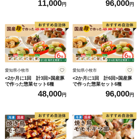
11,000
96,000
円
円
ベキュー 小分け 国産 鶏肉 焼
鳥 やきとり 串 惣菜 おかず
晩酌 冷凍 パーティー 便利 食
材 具材 お家居酒屋 詰め合わ
せ
愛知県小牧市
愛知県小牧市
<2か月に1回 計3回>国産豚
<2か月に1回 計6回>国産豚
で作った惣菜セット6種
で作った惣菜セット6種
48,000
96,000
円
円