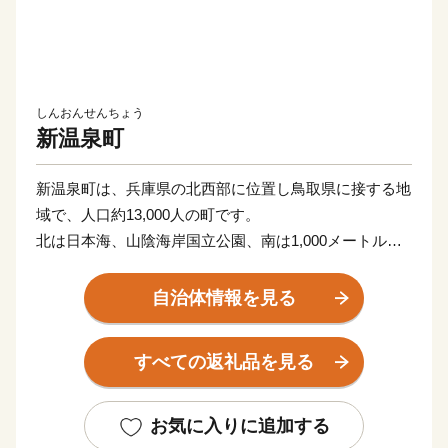
しんおんせんちょう
新温泉町
新温泉町は、兵庫県の北西部に位置し鳥取県に接する地
域で、人口約13,000人の町です。
北は日本海、山陰海岸国立公園、南は1,000メートル級
の山、氷ノ山・後山・那岐山国定公園等の海・山・温泉
を含む豊かな自然環境を有しています。世界ジオパーク
自治体情報を見る
に認定されている山陰海岸の景観の素晴らしさや豊かな
自然環境は、貴重な財産であり、これらを後世に継承し
すべての返礼品を見る
ていくことは非常に大切なことと考えています。
また、全国屈指の但馬牛、松葉ガニ、ホタルイカといっ
た地域資源を活かした特色あるまちづくりを行っていま
お気に入りに追加する