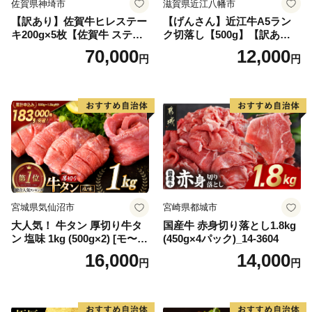
佐賀県神埼市
滋賀県近江八幡市
【訳あり】佐賀牛ヒレステー
【げんさん】近江牛A5ラン
キ200g×5枚【佐賀牛 ステー
ク切落し【500g】【訳あり】
キ ブランド肉 ヒレ肉 フィレ
【DG12W】
70,000
12,000
円
円
肉 ジューシー ヘルシー】(H0
65175)
宮城県気仙沼市
宮崎県都城市
大人気！ 牛タン 厚切り牛タ
国産牛 赤身切り落とし1.8kg
ン 塩味 1kg (500g×2) [モ〜ラ
(450g×4パック)_14-3604
ンド 宮城県 気仙沼市 205646
16,000
14,000
円
円
60] 肉 牛肉 精肉 牛たん 牛タ
ン塩 牛たん塩 冷凍 焼肉 BB
Q アウトドア バーベキュー
厚切り タン