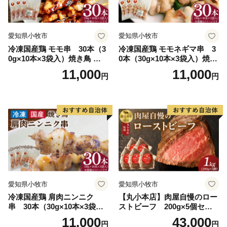
愛知県小牧市
愛知県小牧市
冷凍国産鶏 モモ串 30本（3
冷凍国産鶏 モモネギマ串 3
0g×10本×3袋入）焼き鳥 おつ
0本（30g×10本×3袋入）焼き
まみ バーベキュー 小分け 国
鳥 おつまみ バーベキュー 小
11,000
11,000
円
円
産 鶏肉 焼鳥 やきとり 串 惣
分け 国産 鶏肉 焼鳥 やきとり
菜 おかず 晩酌 冷凍 パーティ
串 惣菜 おかず 晩酌 冷凍 パ
ー 便利 食材 具材 お家居酒屋
ーティー 便利 食材 具材 お家
居酒屋 ねぎま ネギマ
愛知県小牧市
愛知県小牧市
冷凍国産鶏 肩肉ニンニク
【丸小本店】肉屋自慢のロー
串 30本（30g×10本×3袋
ストビーフ 200g×5個セッ
入）焼き鳥 おつまみ バーベ
ト
11,000
43,000
円
円
キュー 小分け 国産 鶏肉 焼鳥