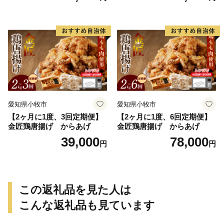
やきとり 串 惣菜 おかず 晩酌
冷凍 パーティー 便利 食材 具
材 お家居酒屋 にんにく
愛知県小牧市
愛知県小牧市
【2ヶ月に1度、3回定期便】
【2ヶ月に1度、6回定期便】
金匠鶏唐揚げ からあげ
金匠鶏唐揚げ からあげ
39,000
78,000
円
円
この返礼品を見た人は
こんな返礼品も見ています