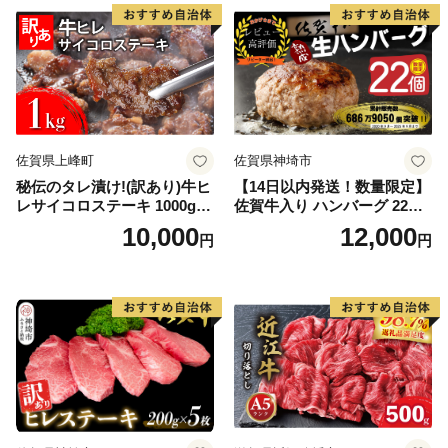
佐賀県上峰町
佐賀県神埼市
秘伝のタレ漬け!(訳あり)牛ヒ
【14日以内発送！数量限定】
レサイコロステーキ 1000g
佐賀牛入り ハンバーグ 22個
【B-1098-AS】
2.6kg(120g×22個)【佐賀牛
10,000
12,000
円
円
黒毛和牛 ブランド牛 九州 ハ
ンバーグ 牛肉 豚肉 国産 お弁
当 おかず 惣菜 おすすめ 人
気】(H083106)