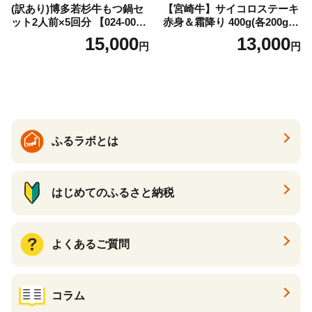
(訳あり)博多若杉牛もつ鍋セ
【宮崎牛】サイコロステーキ
ット2人前×5回分 【024-002
赤身＆霜降り 400g(各200g×
7】
１P 計2P) 真空パック 冷凍
15,000
13,000
円
円
ふるラボとは
はじめてのふるさと納税
よくあるご質問
コラム