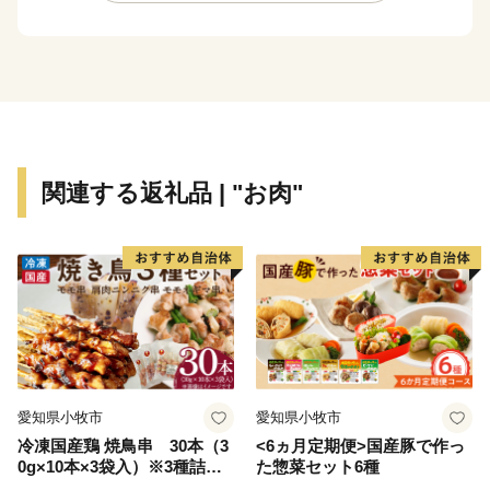
す。
さらに、「人づくりは、まちづくり」の理念のもと、特
に次世代を担う子ども達の健全育成やお互いを認め合う
ことのできるこころ豊かな人づくりを行っています。
新温泉町では、こうしたまちづくりを推進するにあたり
「ふるさと新温泉町」を敬愛いただける方々からの応援
（寄付）を受け、まちづくりに参加いただきながら事業
関連する返礼品 | "お肉"
を実施できるよう「新温泉町ふるさとづくり基金（ふる
さと納税）」を設立しています。
新温泉町に対してふるさと意識や興味をお持ちの方々、
またこの趣旨に賛同していただける方々のご支援をお待
ちしています。
愛知県小牧市
愛知県小牧市
冷凍国産鶏 焼鳥串 30本（3
<6ヵ月定期便>国産豚で作っ
0g×10本×3袋入）※3種詰め
た惣菜セット6種
合わせ 焼き鳥 おつまみ バー