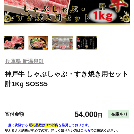
兵庫県 新温泉町
神戸牛 しゃぶしゃぶ・すき焼き用セット
計1Kg SOSS5
54,000
寄付金額
在庫あり
円
一度に決済する
返礼品数は３つ以内
を推奨しております。
🔰ふるさと納税が初めての方、詳しく知りたい方は
こちら
でご確認ください。