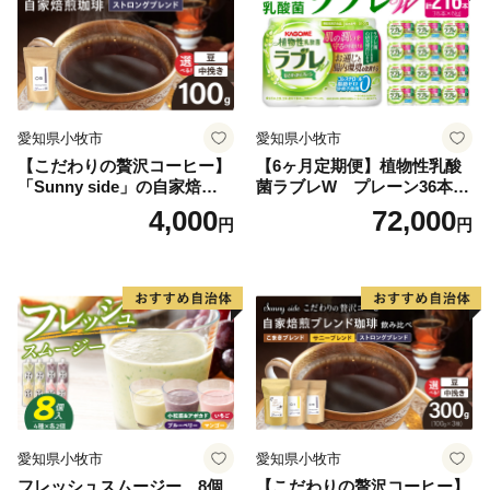
愛知県小牧市
愛知県小牧市
【こだわりの贅沢コーヒー】
【6ヶ月定期便】植物性乳酸
「Sunny side」の自家焙煎珈
菌ラブレW プレーン36本
琲ストロングブレンド（100
（計216本）
4,000
72,000
円
円
g）
愛知県小牧市
愛知県小牧市
フレッシュスムージー 8個
【こだわりの贅沢コーヒー】