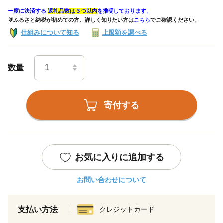
一度に決済する
返礼品数は３つ以内
を推奨しております。
🔰ふるさと納税が初めての方、詳しく知りたい方は
こちら
でご確認ください。
仕組みについて知る
上限額を調べる
数量
寄付する
お気に入りに追加する
お問い合わせについて
支払い方法
クレジットカード