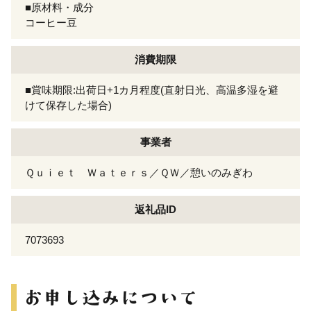
■原材料・成分
コーヒー豆
消費期限
■賞味期限:出荷日+1カ月程度(直射日光、高温多湿を避
けて保存した場合)
事業者
Ｑｕｉｅｔ Ｗａｔｅｒｓ／ＱＷ／憩いのみぎわ
返礼品ID
7073693