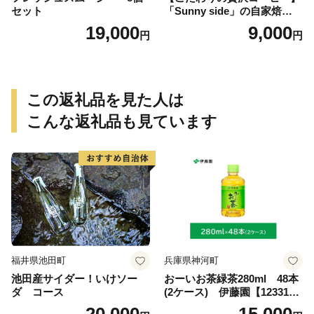
セット
「Sunny side」の自家焙煎珈
琲ブレンド珈琲飲み比べセッ
19,000
9,000
円
円
ト（300g）
この返礼品を見た人は
こんな返礼品も見ています
福井県池田町
兵庫県神河町
池田産サイダー！いけソー
おーいお茶緑茶280ml 48本
ダ コース
(2ケース) 伊藤園【123317
3】
20,000
15,000