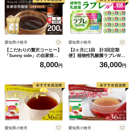
愛知県小牧市
愛知県小牧市
【こだわりの贅沢コーヒー】
【2ヶ月に1回 計3回定期
「Sunny side」の自家焙煎珈
便】植物性乳酸菌ラブレW
琲こまきブレンド（200g）
プレーン36本（計108本）
8,000
36,000
円
円
愛知県小牧市
愛知県小牧市