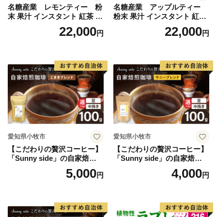
名糖産業 レモンティー 粉
名糖産業 アップルティー
末 果汁 インスタント 紅茶 ビ
粉末 果汁 インスタント 紅茶
タミンC 袋 ロングセラー 粉
ティー ビタミンC 袋 ロング
22,000
22,000
円
円
末飲料 粉末茶 簡単 手軽 ホッ
セラー 粉末飲料 粉末茶 簡単
ト アイス
手軽 ホット アイス
愛知県小牧市
愛知県小牧市
【こだわりの贅沢コーヒー】
【こだわりの贅沢コーヒー】
「Sunny side」の自家焙煎珈
「Sunny side」の自家焙煎珈
琲こまきブレンド（100g）
琲サニーブレンド（100g）
5,000
4,000
円
円