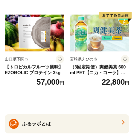
ットボトル 2000ml バナジウ
ム天然水 飲料水 軟水 鉱水 国
産 シリカ ミネラル 美容 備蓄
防災 長期保存 富士山 山梨県
忍野村
山口県下関市
宮崎県えびの市
【トロピカルフルーツ風味】
（3回定期便）爽健美茶 600
EZOBOLIC プロテイン 3kg
ml PET【コカ・コーラ】ペ
ットボトル 1ケース(24本) 定
57,000
22,800
円
円
期便 3回(72本) セット お茶
カフェインゼロ ノンカフェ
イン ハトムギ ブレンド茶 宮
崎県 えびの市 送料無料
ふるラボとは