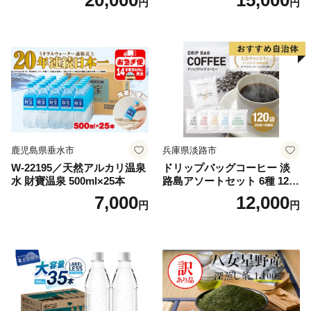
円
円
鹿児島県垂水市
兵庫県淡路市
W-22195／天然アルカリ温泉
ドリップバッグコーヒー 淡
水 財寶温泉 500ml×25本
路島アソートセット 6種 120
袋 飲み比べ コーヒー
7,000
12,000
円
円