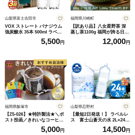
山梨県富士吉田市
福岡県川崎町
VOX ストレート バナジウム
【訳あり品】八女星野茶 深
強炭酸水 35本 500ml ラベル
蒸し茶1100g 福岡が誇る日本
レス【富士吉田市限定カート
茶_ 訳アリ 常温 お茶 茶袋 常
5,500
12,000
円
円
ン】
備品 おちゃ ocha 茶葉 緑茶
飲料 飲み物 八女 茶 日本茶
深むし茶 深蒸し 訳あり お茶
っぱ tea 八女茶 お手軽 簡単
小分け お土産 お取り寄せ グ
ルメ 福岡 九州 福岡県 国産
日本 ふかむし茶 ふかむし 家
庭用 自宅用 ちゃ りょくちゃ
ふかむしちゃ 急須 甘み 川崎
町 送料無料
福岡県飯塚市
山梨県忍野村
【Z5-026】★特許製法★＼ポ
【最短2日発送！】 ラベルレ
スト投函／きれいなコーヒー
ス 富士山蒼天の水 2L×24本
ドリップバッグ9種セット(18
（4ケース）※離島不可 天然
5,000
14,500
円
円
袋)ゆうパケットでお届け！
水 ミネラルウォーター 水 ペ