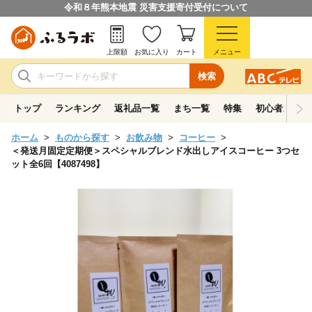
令和８年熊本地震 災害支援寄付受付について
上限額
お気に入り
カート
メニュー
検索
トップ
ランキング
返礼品一覧
まち一覧
特集
初心者ガイド
ホーム
ものから探す
お飲み物
コーヒー
＜発送月固定定期便＞スペシャルブレンド水出しアイスコーヒー 3つセ
ット全6回【4087498】